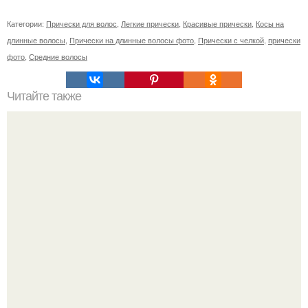
Категории:
Прически для волос
,
Легкие прически
,
Красивые прически
,
Косы на
длинные волосы
,
Прически на длинные волосы фото
,
Прически с челкой
,
прически
фото
,
Средние волосы
Читайте также
Самый лучший крем для лица после 35 лет советы
косметолога. Каким должен быть состав крема для лица
и действие