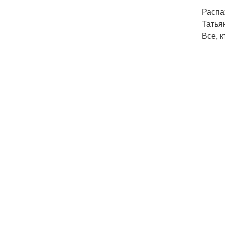
Распа
Татья
Все, 