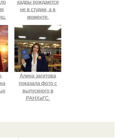
сло
кадры рождаются
ля
не в студии, а в
иц.
моменте.
,
Алина загитова
дна
показала фото с
ых
выпускного в
РАНХиГС.