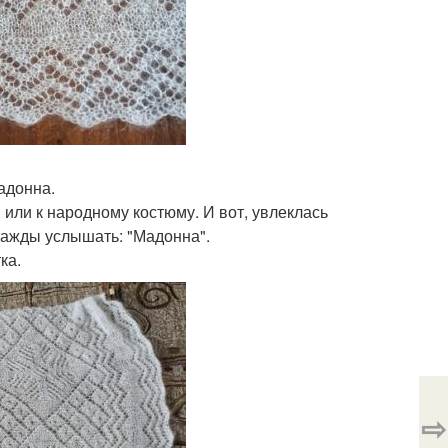
адонна.
и или к народному костюму. И вот, увлеклась
днажды услышать: "Мадонна".
ка.
⇨