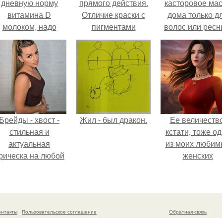
дневную норму
прямого действия.
касторовое ма
витамина D
Отличие краски с
дома только д
молоком, надо
пигментами
волос или ресн
выпить 30 литров
прямого
или съесть одну
воздействия от
чайную ложку
обычной краски для
печени трески.
волос
Брейды - хвост -
Жил - был дракон.
Ее величество
стильная и
кстати, тоже о
актуальная
из моих любим
рическа на любой
женских
случай.
персонажей.
онтакты
Пользовательское соглашение
Обратная связь