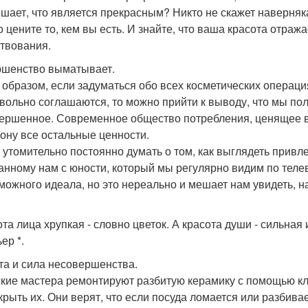
ешает, что является прекрасным? Никто не скажет наверняка
о цените то, кем вы есть. И знайте, что ваша красота отраж
твования.
шенство выматывает.
 образом, если задуматься обо всех косметических операци
вольно соглашаются, то можно прийти к выводу, что мы по
ершенное. Современное общество потребления, ценящее в
рону все остальные ценности.
 утомительно постоянно думать о том, как выглядеть привле
анному нам с юности, который мы регулярно видим по теле
можного идеала, но это нереально и мешает нам увидеть, 
та лица хрупкая - словно цветок. А красота души - сильная 
ер *.
та и сила несовершенства.
кие мастера ремонтируют разбитую керамику с помощью кле
крыть их. Они верят, что если посуда ломается или разбивае