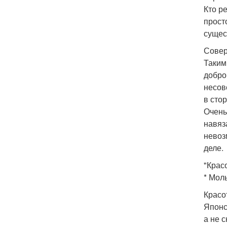
Кто р
прост
сущес
Совер
Таким
добро
несов
в сто
Очень
навяз
невоз
деле.
"Красо
* Моль
Красо
Японс
а не с