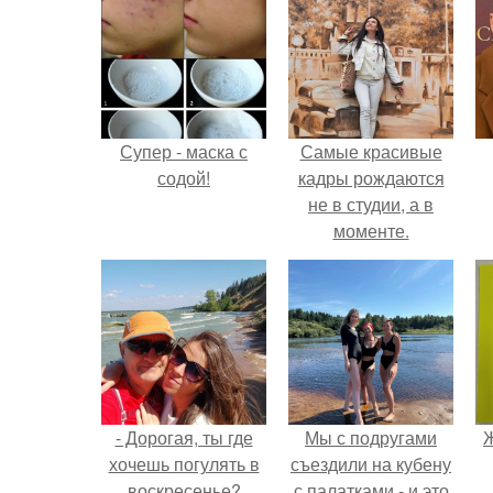
Супер - маска с
Самые красивые
содой!
кадры рождаются
не в студии, а в
моменте.
- Дорогая, ты где
Мы с подругами
Ж
хочешь погулять в
съездили на кубену
воскресенье?
с палатками - и это