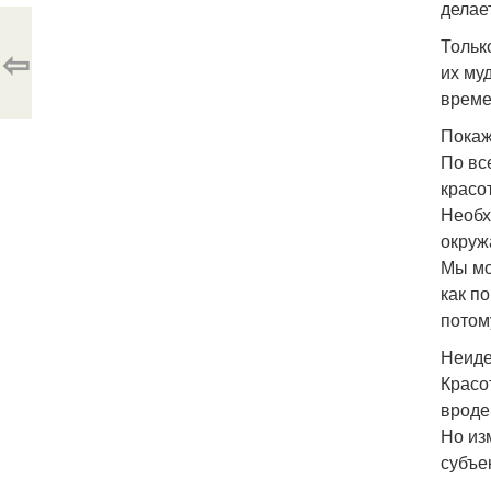
делае
Тольк
⇦
их му
време
Покаж
По вс
красо
Необх
окру
Мы мо
как п
потому
Неиде
Красо
вроде
Но из
субъе