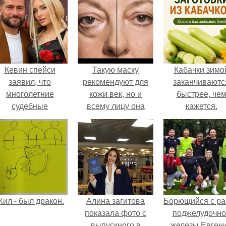
Кевин спейси
Такую маску
Кабачки зимо
заявил, что
рекомендуют для
заканчиваютс
многолетние
кожи век, но и
быстрее, че
судебные
всему лицу она
кажется.
разбирательства
сослужит неплохую
практически
противоотечную
уничтожили его
службу.
состояние.
ил - был дракон.
Алина загитова
Борющийся с ра
показала фото с
поджелудочно
выпускного в
железы Евген