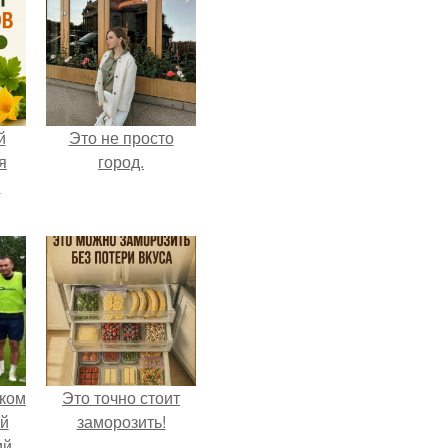
й
Это не просто
я
город.
м
ком
Это точно стоит
й
заморозить!
ий