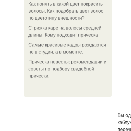
Как понять в какой цвет покрасить
волосы. Как подобрать цвет волос
по цветотипу внешности?
Стрижка каре на волосы средней
длины. Кому подходит прическа
Самые красивые кадры рождаются
не в студии, а в моменте.
Прическа невесты: рекомендации и
советы по подбору свадебной
прически.
Вы од
каблу
переч