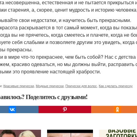
та несовершенна, естественная и не пытается прикрыться и
аки старения, а, скорее, ценит мудрость и историю человека
рывайте свои недостатки, и научитесь быть прекрасными.
красота раскрывается в тот самый момент, когда вы показыв
когда вы не прячетесь, когда смеетесь и плачете, когда не б
вуете себя слабыми и позволяете другим это увидеть, когда
 вы прекрасны.
ли в мире что-то прекраснее, чем быть собой? Нас с детства
жем, красиво одеваться, но мы должны выйти, расправить с
выми это проявление настоящей храбрости.
и:
Красивые прически
,
Модные прически
,
Прически для волос
,
Как сделать прическу
авилось? Поделитесь с друзьями!