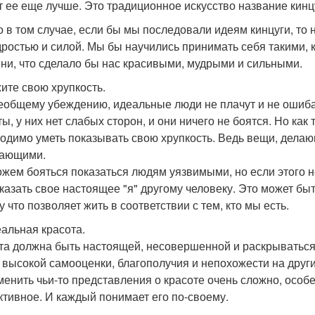
т ее еще лучше. Это традиционное искусство название кинц
о в том случае, если бы мы последовали идеям кинцуги, то 
дростью и силой. Мы бы научились принимать себя такими, 
ни, что сделало бы нас красивыми, мудрыми и сильными.
ите свою хрупкость.
еобщему убеждению, идеальные люди не плачут и не ошиба
ты, у них нет слабых сторон, и они ничего не боятся. Но к
одимо уметь показывать свою хрупкость. Ведь вещи, делаю
жающими.
жем бояться показаться людям уязвимыми, но если этого не
оказать свое настоящее "я" другому человеку. Это может бы
 что позволяет жить в соответствии с тем, кто мы есть.
альная красота.
та должна быть настоящей, несовершенной и раскрываться 
 высокой самооценки, благополучия и непохожести на друг
менить чьи-то представления о красоте очень сложно, особен
ктивное. И каждый понимает его по-своему.