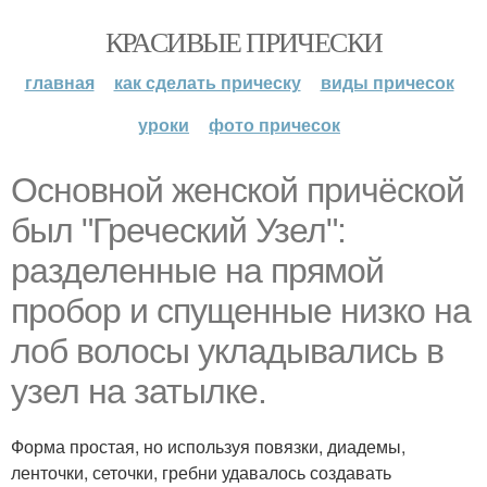
КРАСИВЫЕ ПРИЧЕСКИ
главная
как сделать прическу
виды причесок
уроки
фото причесок
Основной женской причёской
был "Греческий Узел":
разделенные на прямой
пробор и спущенные низко на
лоб волосы укладывались в
узел на затылке.
Форма простая, но используя повязки, диадемы,
ленточки, сеточки, гребни удавалось создавать