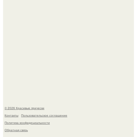
Алина загитова показала фото с выпускного в РАНХиГС.
Борющийся с раком поджелудочной железы Евгений
Алдонин вернулся в Москву после почти года лечения в
Германии.
© 2026 Красивые прически
Контакты
Пользовательское соглашение
Политика конфидециальности
Обратная связь