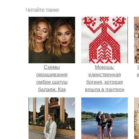
Читайте также
Схемы
Мокошь:
окрашивания
единственная
омбре шатуш
богиня, которая
балаяж. Как
вошла в пантеон
выбрать
князя Владимира.
окрашивание для
себя