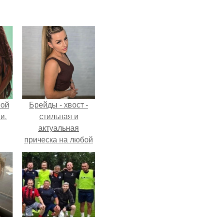
вой
Брейды - хвост -
и.
стильная и
актуальная
прическа на любой
случай.