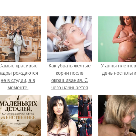
Самые красивые
Как убрать желтые
У анны плетнё
кадры рождаются
корни после
день ностальги
не в студии, а в
окрашивания. С
моменте.
чего начинается
желтизна