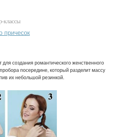
р-классы
о причесок
т для создания романтического женственного
о пробора посередине, который разделит массу
епив их небольшой резинкой.