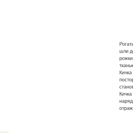
Рогат
шли д
рожки
ткань
Кичка
посто
стано
Кичка
наряд
отраж