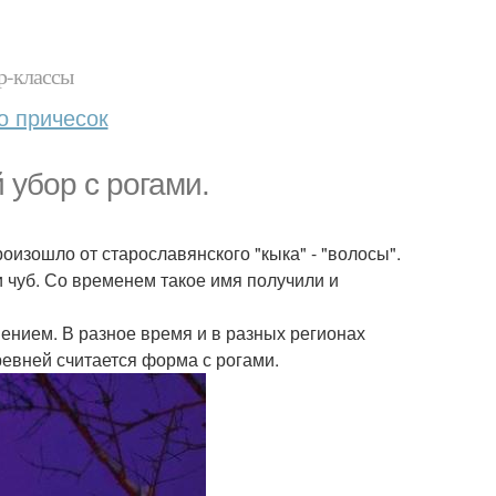
р-классы
о причесок
 убор с рогами.
роизошло от старославянского "кыка" - "волосы".
и чуб. Со временем такое имя получили и
ением. В разное время и в разных регионах
евней считается форма с рогами.