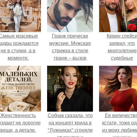
Самые красивые
Гранж прически
Кевин спейс
кадры рождаются
мужские. Мужская
заявил, что
не в студии, а в
стрижка в стиле
многолетние
моменте.
гранж – вызов
судебные
стандарту
разбирательст
практически
уничтожили е
состояние.
Женственность
Собчак сказала, что
Ее величество
оздают не дорогие
на концерт крида в
кстати, тоже о
вещи, а детали.
"Лужниках" сгоняли
из моих любим