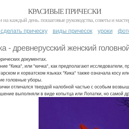
КРАСИВЫЕ ПРИЧЕСКИ
и на каждый день. пошаговые руководства, советы и масте
 сделать прическу
виды причесок
уроки
фот
ка - древнерусский женский головной
орических документах.
ние "Кика", или "кичка", как предполагают исследователи, п
гарском и хорватском языках "Кика" также означала косу ил
ие головные уборы.
кички отличался твердой налобной частью с особым возвыш
шение выполняли в виде копытца или Лопатки, но самой др