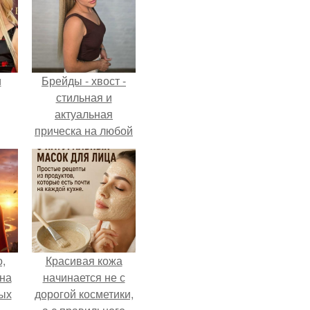
и
Брейды - хвост -
стильная и
актуальная
прическа на любой
ва
случай.
го
,
Красивая кожа
дна
начинается не с
ых
дорогой косметики,