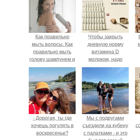
Как правильно
Чтобы закрыть
мыть волосы. Как
дневную норму
правильно мыть
витамина D
голову шампунем и
молоком, надо
пользоваться
выпить 30 литров
бальзамом – этапы
или съесть одну
и
чайную ложку
последовательность
печени трески.
- Дорогая, ты где
Мы с подругами
хочешь погулять в
съездили на кубену
с
воскресенье?
с палатками - и это