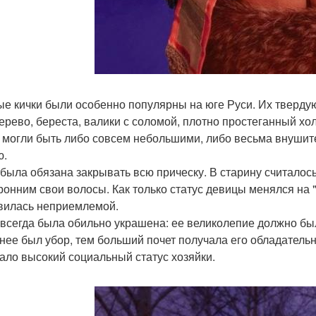
ые кички были особенно популярны на юге Руси. Их твердую
ерево, береста, валики с соломой, плотно простеганный холс
 могли быть либо совсем небольшими, либо весьма внушит
ю.
 была обязана закрывать всю прическу. В старину считалос
ронним свои волосы. Как только статус девицы менялся на 
вилась неприемлемой.
 всегда была обильно украшена: ее великолепие должно был
нее был убор, тем больший почет получала его обладательни
ало высокий социальный статус хозяйки.