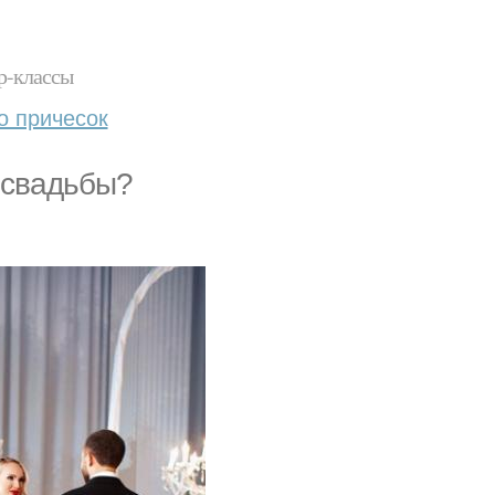
р-классы
о причесок
 свадьбы?