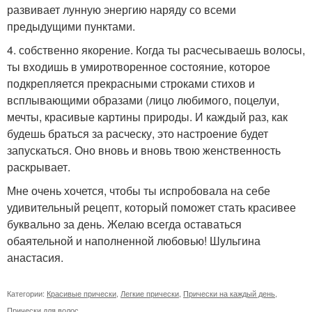
развивает лунную энергию наряду со всеми
предыдущими пунктами.
4. собственно якорение. Когда ты расчесываешь волосы,
ты входишь в умиротворенное состояние, которое
подкрепляется прекрасными строками стихов и
всплывающими образами (лицо любимого, поцелуи,
мечты, красивые картины природы. И каждый раз, как
будешь браться за расческу, это настроение будет
запускаться. Оно вновь и вновь твою женственность
раскрывает.
Мне очень хочется, чтобы ты испробовала на себе
удивительный рецепт, который поможет стать красивее
буквально за день. Желаю всегда оставаться
обаятельной и наполненной любовью! Шульгина
анастасия.
Категории:
Красивые прически
,
Легкие прически
,
Прически на каждый день
,
Прически для волос