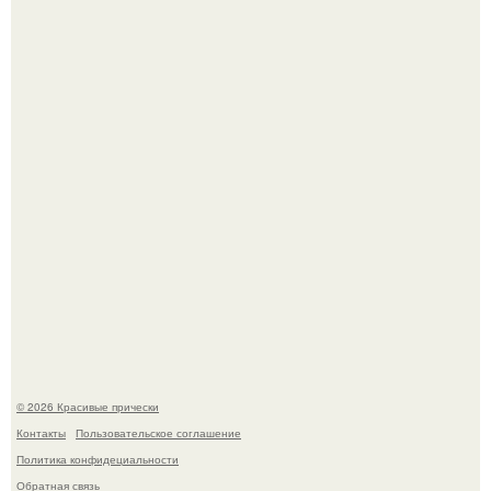
В том случае, если у вас новая стрижка (как у маши), вам
точно нужна фотосессия!
"Начался новый роман?
© 2026 Красивые прически
Контакты
Пользовательское соглашение
Политика конфидециальности
Обратная связь