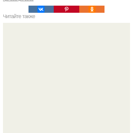
Читайте также
3 основных вида стрижек для немолодых дам.
Самые красивые кадры рождаются не в студии, а в