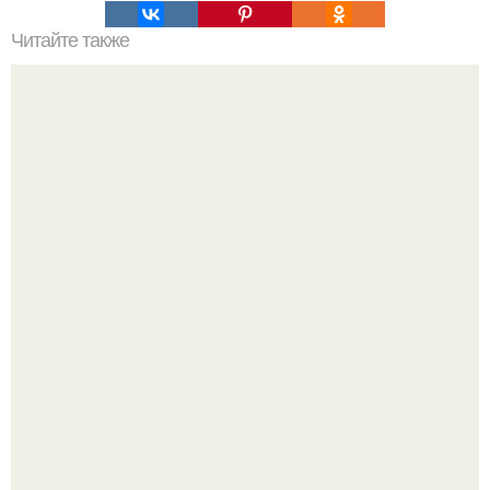
Читайте также
Схема мужской стрижки. Классическая мужская стрижка
- точная пошаговая схема выполнения:
Решила я наконец то избавиться от этого зеркала,