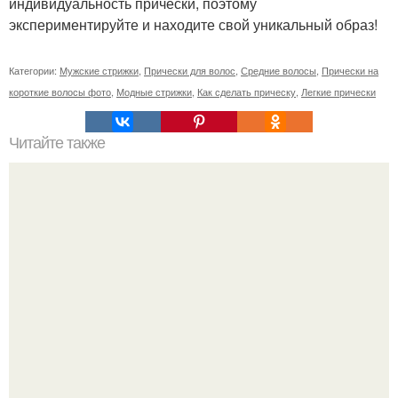
индивидуальность прически, поэтому
экспериментируйте и находите свой уникальный образ!
Категории:
Мужские стрижки
,
Прически для волос
,
Средние волосы
,
Прически на
короткие волосы фото
,
Модные стрижки
,
Как сделать прическу
,
Легкие прически
Читайте также
Как лучше спать с собранными волосами или
распущенными. Эффективный уход за волосами перед
сном для их ночного восстановления