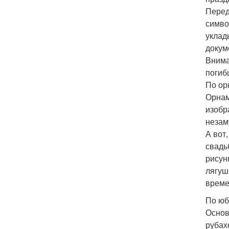
Перед
симво
уклад
докум
Внима
погиб
По ор
Орнам
изобр
незам
А вот
свадь
рисун
лягуш
време
По юб
Основ
рубах