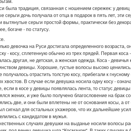
рьгам.
си была традиция, связанная с ношением сережек: у девиц 
е серьги дочь получала от отца в подарок в пять лет, эти
и вытянутые серьги простой формы, практически без деко
е, богаче - по статусу.
се.
олько девочка на Руси достигала определенного возраста, 
ску - косу, сплетенную обычно из трех прядей. Первая коса 
алась другая, не детская, а женская одежда. Коса - девичь
инством девицы. Хорошие, густые волосы высоко ценились, п
не получалось отрастить толстую косу, прибегали к гнусному
их хвостов. В случае если девушка носила одну косу - означ
е, если в косе у девицы появлялась лента, то статус девицы 
ялся жених, и уже было получено благословение на брак со
ялись две, и они были вплетены не от основания косы, а от
ыл сигнал для остальных ухажеров, что их дальнейшие усил
елились с кандидатом в мужья.
жественных случаях девушки на выданье носили волосы ра
ник, под венец девушка шла "Космачом". В таких случаях в 