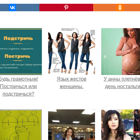
Будь грамотным!
Язык жестов
У анны плетнё
Постричься или
женщины.
день ностальги
подстричься?