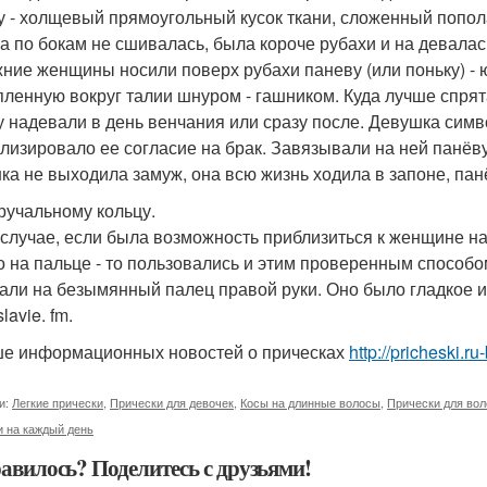
у - холщевый прямоугольный кусок ткани, сложенный попол
а по бокам не сшивалась, была короче рубахи и на девалас
ние женщины носили поверх рубахи паневу (или поньку) - ю
пленную вокруг талии шнуром - гашником. Куда лучше спрятат
у надевали в день венчания или сразу после. Девушка симво
лизировало ее согласие на брак. Завязывали на ней панёву
ка не выходила замуж, она всю жизнь ходила в запоне, панё
ручальному кольцу.
 случае, если была возможность приблизиться к женщине нас
о на пальце - то пользовались и этим проверенным способ
али на безымянный палец правой руки. Оно было гладкое и 
lavie. fm.
е информационных новостей о прическах
http://pricheski.r
и:
Легкие прически
,
Прически для девочек
,
Косы на длинные волосы
,
Прически для вол
 на каждый день
авилось? Поделитесь с друзьями!