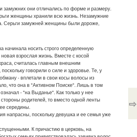
и замужних они отличались по форме и размеру.
 серьги женщины хранили всю жизнь. Незамужние
ра. Серьги замужней женщины были дороже,
она начинала носить строго определенную
- новая взрослая жизнь. Вместе с косой
я краса, считалась главным внешним
оскольку говорили о силе и здоровье. Те, у
 обману - вплетали в свои косы волосы из
ало, что она в "Активном Поиске". Лишь в том
означал - "на Выданье". Как только у нее
 стороны родителей, то вместо одной ленты
⇨
 ее середины.
ия напрасны, поскольку девушка и ее семья уже
спущенными. К причастию в церковь, на
богатых семьях приветствовалась завивка волос.