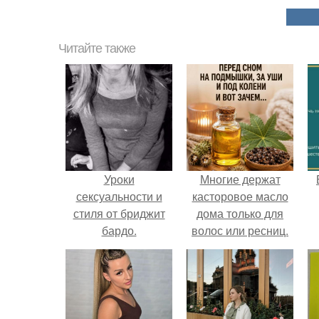
Читайте также
Уроки
Многие держат
сексуальности и
касторовое масло
стиля от бриджит
дома только для
бардо.
волос или ресниц.