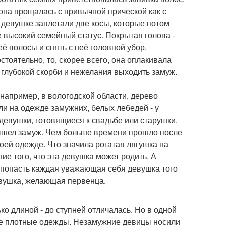
она прощалась с привычной прической как с
 девушке заплетали две косы, которые потом
ее высокий семейный статус. Покрытая голова -
её волосы и снять с неё головной убор.
стоятельно, то, скорее всего, она оплакивала
глубокой скорби и нежелания выходить замуж.
 например, в вологодской области, дерево
 на одежде замужних, белых лебедей - у
евушки, готовящиеся к свадьбе или старушки.
 вышел замуж. Чем больше времени прошло после
оей одежде. Что значила рогатая лягушка на
ие того, что эта девушка может родить. А
ь попасть каждая уважающая себя девушка того
девушка, желающая первенца.
о длиной - до ступней отличалась. Но в одной
лее плотные одежды. Незамужние девицы носили