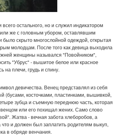
и всего остального, но и служил индикатором
 или же с головным убором, оставлявшим
ки было скрыто многослойной одеждой, открытая
обрым молодцам. После того как девица выходила
амужней женщины назывался "Повойником",
сить "Убрус" - вышитое белое или красное
 на плечи, грудь и спину.
символ девичества. Венец представлял из себя
ый (бусами, косточками, пластинками, вышивкой,
четыре зубца и съемную переднюю часть, которая
 венцом или его похищал жених. Само слово
вой". Жатва - вечная забота хлеборобов, а
а что и должен был заплатить родителям выкуп,
ка в обряде венчания.