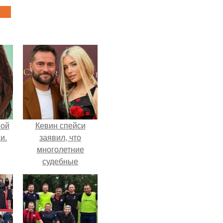
вой
Кевин спейси
и.
заявил, что
многолетние
судебные
разбирательства
практически
уничтожили его
состояние.