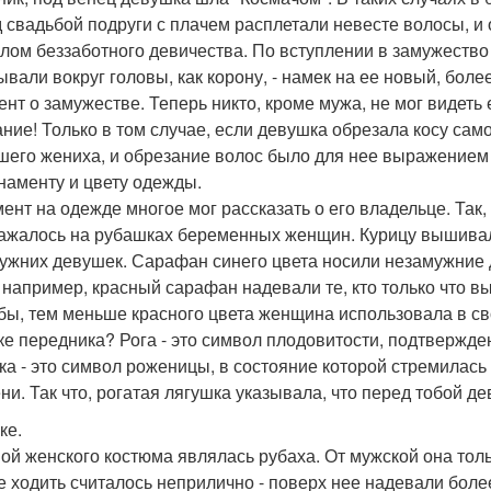
 свадьбой подруги с плачем расплетали невесте волосы, и 
лом беззаботного девичества. По вступлении в замужество
ывали вокруг головы, как корону, - намек на ее новый, бол
ент о замужестве. Теперь никто, кроме мужа, не мог видеть 
ние! Только в том случае, если девушка обрезала косу само
шего жениха, и обрезание волос было для нее выражением 
наменту и цвету одежды.
ент на одежде многое мог рассказать о его владельце. Так,
ажалось на рубашках беременных женщин. Курицу вышивали
ужних девушек. Сарафан синего цвета носили незамужние д
, например, красный сарафан надевали те, кто только что
бы, тем меньше красного цвета женщина использовала в св
ке передника? Рога - это символ плодовитости, подтвержден
ка - это символ роженицы, в состояние которой стремилас
ни. Так что, рогатая лягушка указывала, что перед тобой 
ке.
ой женского костюма являлась рубаха. От мужской она тольк
е ходить считалось неприлично - поверх нее надевали бо