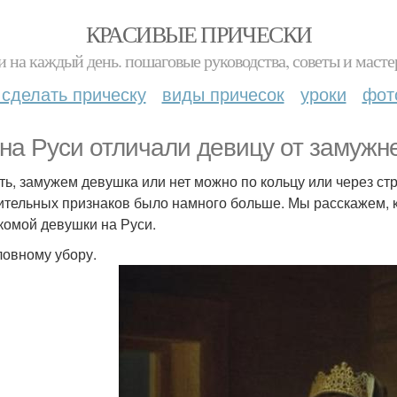
КРАСИВЫЕ ПРИЧЕСКИ
и на каждый день. пошаговые руководства, советы и масте
 сделать прическу
виды причесок
уроки
фот
 на Руси отличали девицу от замуж
ть, замужем девушка или нет можно по кольцу или через ст
ительных признаков было намного больше. Мы расскажем, ка
комой девушки на Руси.
ловному убору.