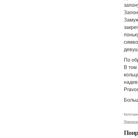
запон
Запон
Замуж
закре
поньк
симво
девуш
По об
В том
кольц
надев
Pravos
Больш
Категори
Прически
Понр