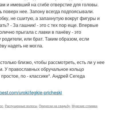
ам и имевший на сгибе отверстие для головы.
ь поверх нее. Запону всегда подпоясывали.
бку, не сшитую, а запахнутую вокруг фигуры и
ь? - За гашник! - это с тех пор еще. Впервые
лично прыгала с лавки в панёву - это
 родители, или брат. Таким образом, если
ву надеть не могла.
только близко, чтобы рассмотреть, есть ли у нее
ом. У православных обручальное кольцо
простое, по - классике". Андрей Сегеда
u-best.com/uroki/legkie-pricheski
ос
,
Распущенные волосы
,
Прически на свадьбу
,
Мужские стрижки
,