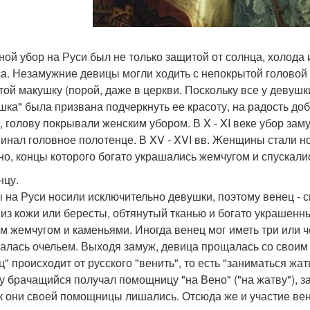
ной убор на Руси был не только защитой от солнца, холода 
са. Незамужние девицы могли ходить с непокрытой головой
той макушку (порой, даже в церкви. Поскольку все у девуш
шка" была призвана подчеркнуть ее красоту, на радость д
, голову покрывали женским убором. В X - XI веке убор з
инал головное полотенце. В XV - XVI вв. Женщины стали но
но, концы которого богато украшались жемчугом и спускались
нцу.
 на Руси носили исключительно девушки, поэтому венец - 
 из кожи или бересты, обтянутый тканью и богато украшенн
м жемчугом и каменьями. Иногда венец мог иметь три или 
алась очельем. Выходя замуж, девица прощалась со своим
ц" происходит от русского "венить", то есть "заниматься жат
у брачащийся получал помощницу "на Вено" ("на жатву"), з
ак они своей помощницы лишались. Отсюда же и участие вен