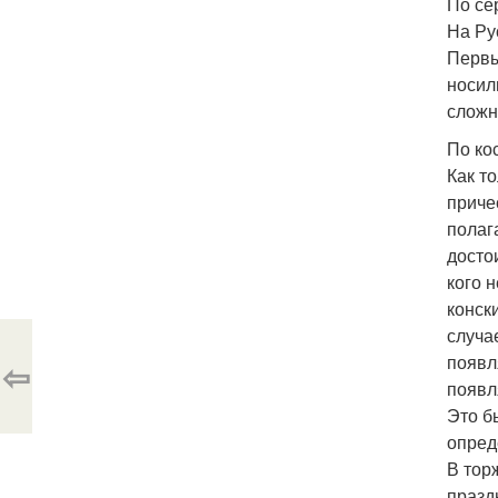
По се
На Ру
Первы
носил
сложне
По ко
Как т
приче
полаг
досто
кого 
конск
случа
появл
⇦
появл
Это б
опред
В тор
празд