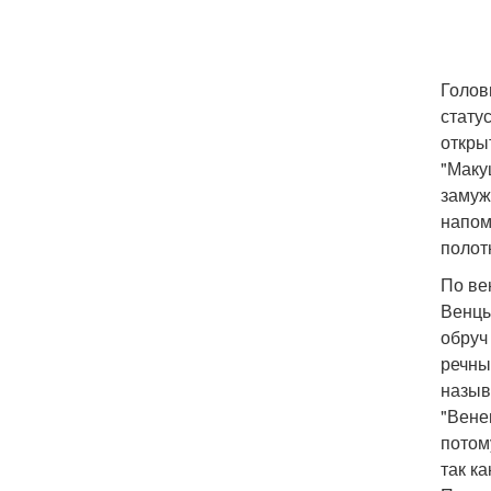
Голов
стату
откры
"Маку
замуж
напом
полот
По ве
Венцы
обруч
речны
назыв
"Вене
потом
так к