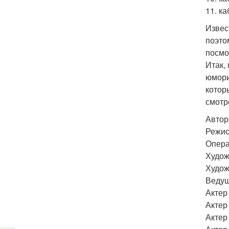
11. ка
Извес
поэто
посмо
Итак,
юмори
котор
смотр
Автор
Режис
Опера
Худож
Худож
Ведущ
Актер 
Актер
Актер