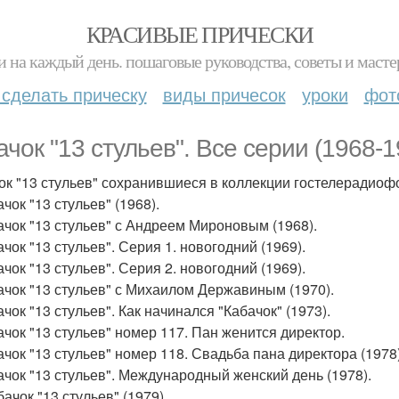
КРАСИВЫЕ ПРИЧЕСКИ
и на каждый день. пошаговые руководства, советы и масте
 сделать прическу
виды причесок
уроки
фот
ачок "13 стульев". Все серии (1968-1
ок "13 стульев" сохранившиеся в коллекции гостелерадиоф
ачок "13 стульев" (1968).
бачок "13 стульев" с Андреем Мироновым (1968).
ачок "13 стульев". Серия 1. новогодний (1969).
ачок "13 стульев". Серия 2. новогодний (1969).
бачок "13 стульев" с Михаилом Державиным (1970).
ачок "13 стульев". Как начинался "Кабачок" (1973).
бачок "13 стульев" номер 117. Пан женится директор.
бачок "13 стульев" номер 118. Свадьба пана директора (1978)
бачок "13 стульев". Международный женский день (1978).
бачок "13 стульев" (1979).