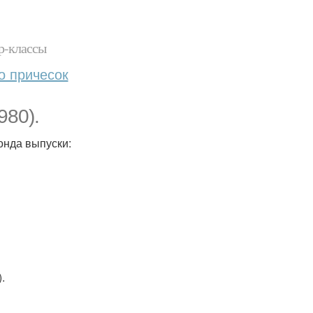
р-классы
о причесок
980).
онда выпуски:
.