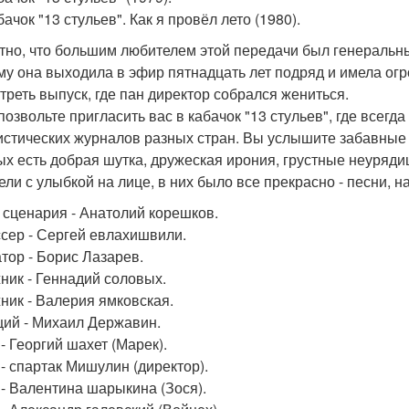
бачок "13 стульев". Как я провёл лето (1980).
тно, что большим любителем этой передачи был генеральный
му она выходила в эфир пятнадцать лет подряд и имела о
треть выпуск, где пан директор собрался жениться.
 позвольте пригласить вас в кабачок "13 стульев", где всег
стических журналов разных стран. Вы услышите забавные и
ых есть добрая шутка, дружеская ирония, грустные неуряд
ели с улыбкой на лице, в них было все прекрасно - песни, н
 сценария - Анатолий корешков.
сер - Сергей евлахишвили.
тор - Борис Лазарев.
ник - Геннадий соловых.
ник - Валерия ямковская.
ий - Михаил Державин.
- Георгий шахет (Марек).
 - спартак Мишулин (директор).
 - Валентина шарыкина (Зося).