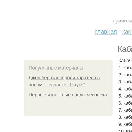
прическ
главная
как
Каб
Кабач
1. каб
Популярные материалы
2. ка
Джон бернтал в роли карателя в
3. каб
новом "Человеке - Пауке".
4. каб
Первые известные следы человека.
5. ка
6. каб
7. ка
8. ка
9. ка
10. ка