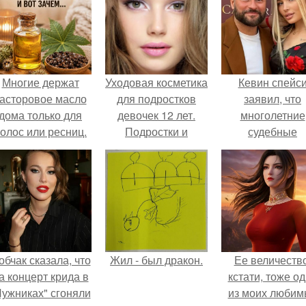
Многие держат
Уходовая косметика
Кевин спейс
асторовое масло
для подростков
заявил, что
дома только для
девочек 12 лет.
многолетние
олос или ресниц.
Подростки и
судебные
косметика — за и
разбирательст
против
практически
уничтожили е
состояние.
обчак сказала, что
Жил - был дракон.
Ее величество
а концерт крида в
кстати, тоже о
Лужниках" сгоняли
из моих любим