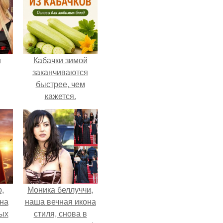
и
Кабачки зимой
заканчиваются
быстрее, чем
кажется.
ва
го
,
Моника беллуччи,
дна
наша вечная икона
ых
стиля, снова в