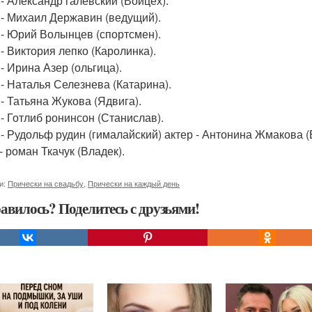
 - Александр галевский (Войцех).
 - Михаил Державин (ведущий).
 - Юрий Волынцев (спортсмен).
 - Виктория лепко (Каролинка).
- Ирина Азер (ольгица).
 - Наталья Селезнева (Катарина).
 - Татьяна Жукова (Ядвига).
 - Готлиб ронинсон (Станислав).
 - Рудольф рудин (гималайский) актер - Антонина Жмакова (
- роман Ткачук (Владек).
и:
Прически на свадьбу
,
Прически на каждый день
авилось? Поделитесь с друзьями!