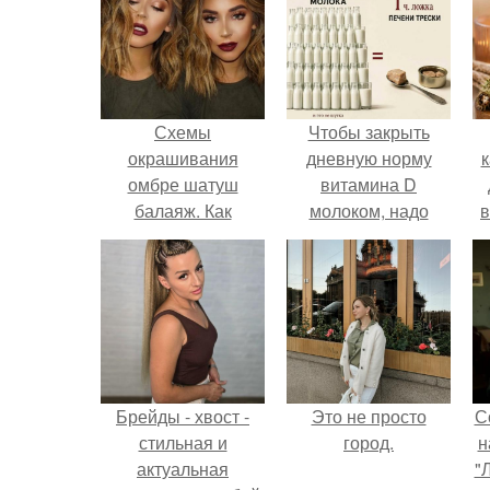
Схемы
Чтобы закрыть
окрашивания
дневную норму
к
омбре шатуш
витамина D
балаяж. Как
молоком, надо
в
выбрать
выпить 30 литров
окрашивание для
или съесть одну
себя
чайную ложку
печени трески.
Брейды - хвост -
Это не просто
С
стильная и
город.
н
актуальная
"