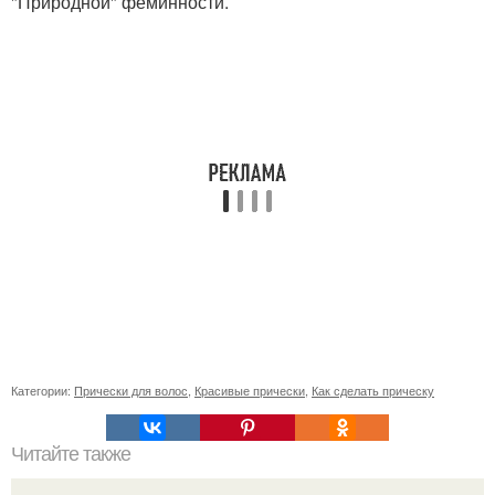
"Природной" феминности.
Категории:
Прически для волос
,
Красивые прически
,
Как сделать прическу
Читайте также