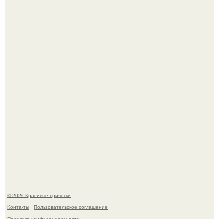
Ее величество, кстати, тоже одна из моих любимых
женских персонажей.
Красивая кожа начинается не с дорогой косметики, а с
правильного ухода.
© 2026 Красивые прически
Контакты
Пользовательское соглашение
Политика конфидециальности