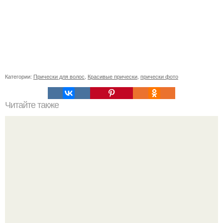
Категории:
Прически для волос
,
Красивые прически
,
прически фото
Читайте также
Чем восстановить волосы после осветления. Домашние
способы восстановления волос после осветления