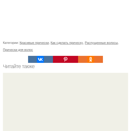
Категории:
Красивые прически
,
Как сделать прическу
,
Распущенные волосы
,
Прически для волос
Читайте также
Схемы окрашивания омбре шатуш балаяж. Как выбрать
окрашивание для себя