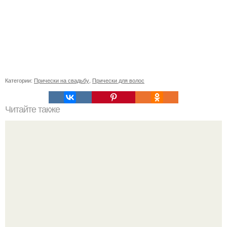
Категории:
Прически на свадьбу
,
Прически для волос
Читайте также
Такую маску рекомендуют для кожи век, но и всему лицу
она сослужит неплохую противоотечную службу.