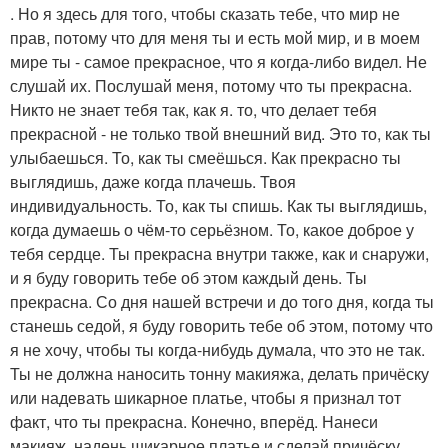
. Но я здесь для того, чтобы сказать тебе, что мир не
прав, потому что для меня ты и есть мой мир, и в моем
мире ты - самое прекрасное, что я когда-либо видел. Не
слушай их. Послушай меня, потому что ты прекрасна.
Никто не знает тебя так, как я. то, что делает тебя
прекрасной - не только твой внешний вид. Это то, как ты
улыбаешься. То, как ты смеёшься. Как прекрасно ты
выглядишь, даже когда плачешь. Твоя
индивидуальность. То, как ты спишь. Как ты выглядишь,
когда думаешь о чём-то серьёзном. То, какое доброе у
тебя сердце. Ты прекрасна внутри также, как и снаружи,
и я буду говорить тебе об этом каждый день. Ты
прекрасна. Со дня нашей встречи и до того дня, когда ты
станешь седой, я буду говорить тебе об этом, потому что
я не хочу, чтобы ты когда-нибудь думала, что это не так.
Ты не должна наносить тонну макияжа, делать причёску
или надевать шикарное платье, чтобы я признал тот
факт, что ты прекрасна. Конечно, вперёд. Нанеси
макияж, надень шикарное платье и сделай причёску,