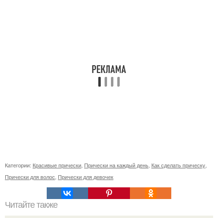
Категории:
Красивые прически
,
Прически на каждый день
,
Как сделать прическу
,
Прически для волос
,
Прически для девочек
Читайте также