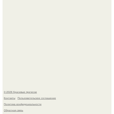
В том случае, если у вас новая стрижка (как у маши), вам
точно нужна фотосессия!
"Начался новый роман?
© 2026 Красивые прически
Контакты
Пользовательское соглашение
Политика конфидециальности
Обратная связь