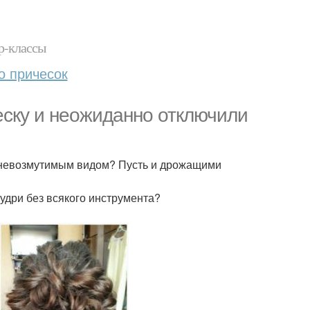
р-классы
о причесок
еску и неожиданно отключили
с невозмутимым видом? Пусть и дрожащими
удри без всякого инструмента?