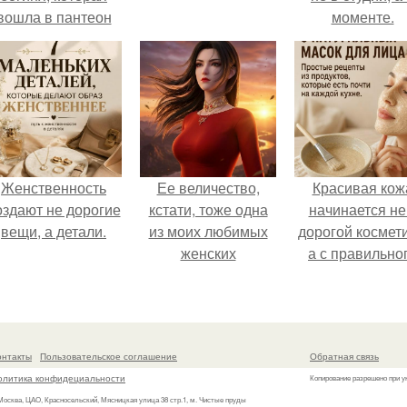
вошла в пантеон
моменте.
князя Владимира.
Женственность
Ее величество,
Красивая кож
оздают не дорогие
кстати, тоже одна
начинается не
вещи, а детали.
из моих любимых
дорогой космети
женских
а с правильно
персонажей.
ухода.
онтакты
Пользовательское соглашение
Обратная связь
олитика конфидециальности
Копирование разрешено при у
 Москва, ЦАО, Красносельский, Мясницкая улица 38 стр.1, м. Чистые пруды