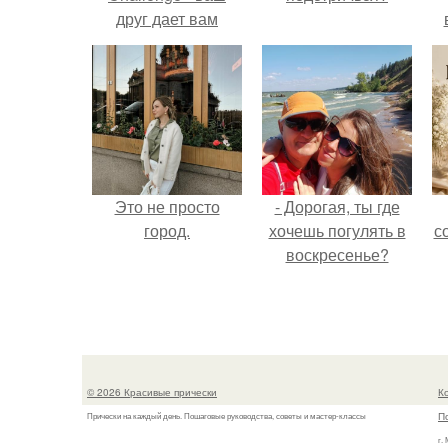
друг дает вам
задание, вы
должны выполнить
его всего за 7
секунд.
Это не просто
- Дорогая, ты где
город.
хочешь погулять в
с
воскресенье?
© 2026 Красивые прически
К
П
Прически на каждый день. Пошаговые руководства, советы и мастер-классы
г.