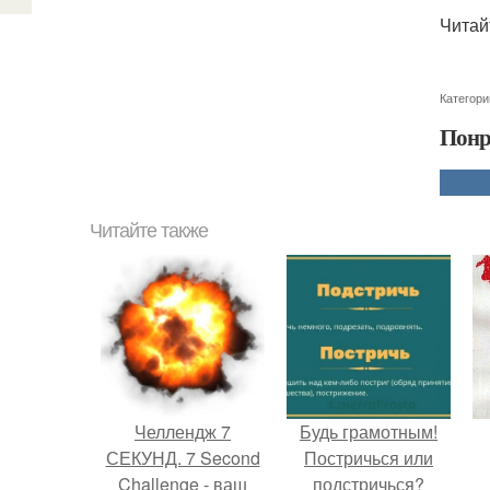
Читай
Категори
Понр
Читайте также
Челлендж 7
Будь грамотным!
СЕКУНД. 7 Second
Постричься или
Challenge - ваш
подстричься?