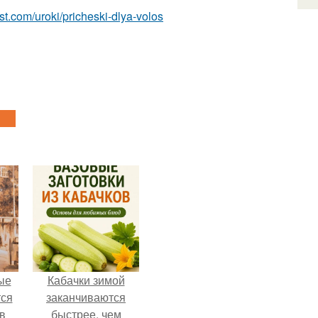
est.com/uroki/pricheski-dlya-volos
ые
Кабачки зимой
ся
заканчиваются
 в
быстрее, чем