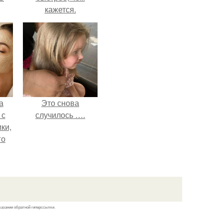
кажется.
а
Это снова
 с
случилось ….
ки,
го
казании обратной гиперссылки.