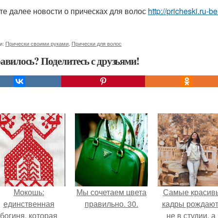
те далее новости о прическах для волос
http://pricheski.ru-b
и:
Прически своими руками
,
Прически для волос
авилось? Поделитесь с друзьями!
Мокошь:
Мы сочетаем цвета
Самые красив
единственная
правильно. 30.
кадры рождают
богиня, которая
не в студии, а