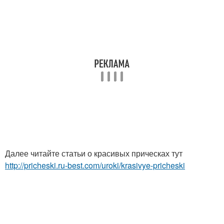
Далее читайте статьи о красивых прическах тут
http://pricheski.ru-best.com/uroki/krasivye-pricheski