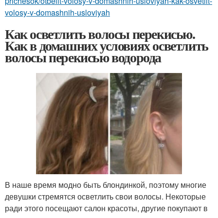
prichesok/otbelit-volosy-v-domashnih-usloviyah-kak-osvetlit-
volosy-v-domashnih-usloviyah
Как осветлить волосы перекисью.
Как в домашних условиях осветлить
волосы перекисью водорода
В наше время модно быть блондинкой, поэтому многие
девушки стремятся осветлить свои волосы. Некоторые
ради этого посещают салон красоты, другие покупают в