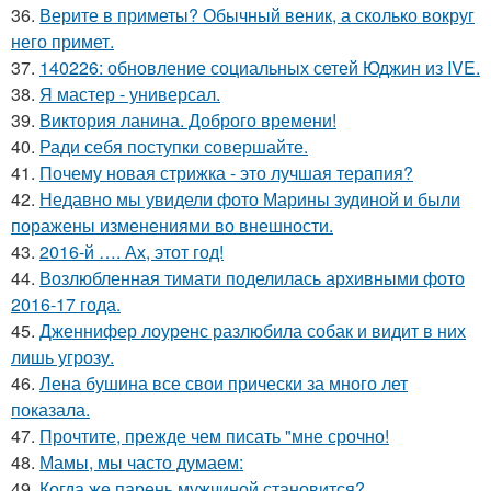
36.
Верите в приметы? Обычный веник, а сколько вокруг
него примет.
37.
140226: обновление социальных сетей Юджин из IVE.
38.
Я мастер - универсал.
39.
Виктория ланина. Доброго времени!
40.
Ради себя поступки совершайте.
41.
Почему новая стрижка - это лучшая терапия?
42.
Недавно мы увидели фото Марины зудиной и были
поражены изменениями во внешности.
43.
2016-й …. Ах, этот год!
44.
Возлюбленная тимати поделилась архивными фото
2016-17 года.
45.
Дженнифер лоуренс разлюбила собак и видит в них
лишь угрозу.
46.
Лена бушина все свои прически за много лет
показала.
47.
Прочтите, прежде чем писать "мне срочно!
48.
Мамы, мы часто думаем:
49.
Когда же парень мужчиной становится?