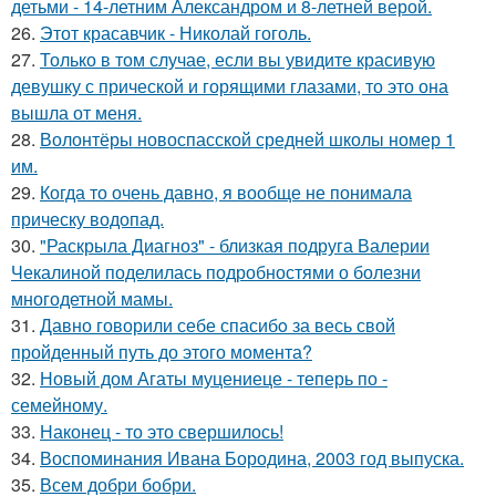
детьми - 14-летним Александром и 8-летней верой.
26.
Этот красавчик - Николай гоголь.
27.
Только в том случае, если вы увидите красивую
девушку с прической и горящими глазами, то это она
вышла от меня.
28.
Волонтёры новоспасской средней школы номер 1
им.
29.
Когда то очень давно, я вообще не понимала
прическу водопад.
30.
"Раскрыла Диагноз" - близкая подруга Валерии
Чекалиной поделилась подробностями о болезни
многодетной мамы.
31.
Давно говорили себе спасибo за весь свой
пройденный путь до этого момента?
32.
Новый дом Агаты муцениеце - теперь по -
семейному.
33.
Наконец - то это свершилось!
34.
Воспоминания Ивана Бородина, 2003 год выпуска.
35.
Всем добри бобри.