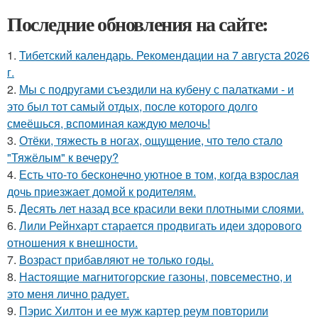
Последние обновления на сайте:
1.
Тибетский календарь. Рекомендации на 7 августа 2026
г.
2.
Мы с подругами съездили на кубену с палатками - и
это был тот самый отдых, после которого долго
смеёшься, вспоминая каждую мелочь!
3.
Отёки, тяжесть в ногах, ощущение, что тело стало
"Тяжёлым" к вечеру?
4.
Есть что-то бесконечно уютное в том, когда взрослая
дочь приезжает домой к родителям.
5.
Десять лет назад все красили веки плотными слоями.
6.
Лили Рейнхарт старается продвигать идеи здорового
отношения к внешности.
7.
Возраст прибавляют не только годы.
8.
Настоящие магнитогорские газоны, повсеместно, и
это меня лично радует.
9.
Пэрис Хилтон и ее муж картер реум повторили