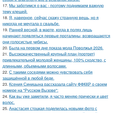
17.
Мы заботимся о вас - поэтому поднимаем важную
тему клещей.
18.
Я, наверное, сейчас скажу странную вещь, но я
никогда не мечтала о свадьбе.
19.
Ранней весной, в марте, когда в полях лишь
начинают появляться первые проталины, возвращаются
они голосистые чибисы.
20.
Была на первом дне показа мода Поволжья 2026.
21.
Высококачественный крупный план (портрет)
привлекательной молодой женщины, 100% сходство, с
длинными, объемными волосами.
22.
С такими соседями можно чувствовать себя
защищённой в любой беде.
23.
Ксения Синицына рассказала сайту ФФККР о своем
номере на "Русском Вызове":
24.
Как вы уже заметили, я часто меняю прически и цвет
волос.
25.
Анастасия стоцкая поделилась новыми фото с