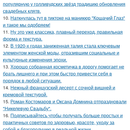
популярную у голливудских звёзд традицию обновления
свадебных клятв.
10.
Наткнулась тут в тиктоке на маникюр "Кошачий Глаз"
и такое мы одобряем!
11.
Ну это уже классика, плавный переход, правильная
форма и текстура.
12.
В 1920-х годах заниженная талия стала ключевым
элементом женской моды, отразившим социальные и
культурные изменения эпохи.
13.
Хорошо собранная косметичка в дорогу помогает не
брать лишнего и при этом быстро привести себя в
порядок в любой ситуации.
14.
Нежный французский десерт с сочной вишней и
кремовой текстурой.
15.
Роман Костомаров и Оксана Домнина отпраздновали
"Никелевую Свадьбу".
16.
Подписывайтесь чтобы получать больше простых и
практичных советов по здоровью, красоте, уходу за
собой и благополучию в реальной жизни.