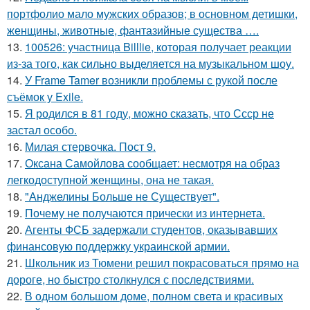
портфолио мало мужских образов; в основном детишки,
женщины, животные, фантазийные существа ….
13.
100526: участница Billlie, которая получает реакции
из-за того, как сильно выделяется на музыкальном шоу.
14.
У Frame Tamer возникли проблемы с рукой после
съёмок у Exile.
15.
Я родился в 81 году, можно сказать, что Ссср не
застал особо.
16.
Милая стервочка. Пост 9.
17.
Оксана Самойлова сообщает: несмотря на образ
легкодоступной женщины, она не такая.
18.
"Анджелины Больше не Существует".
19.
Почему не получаются прически из интернета.
20.
Агенты ФСБ задержали студентов, оказывавших
финансовую поддержку украинской армии.
21.
Школьник из Тюмени решил покрасоваться прямо на
дороге, но быстро столкнулся с последствиями.
22.
В одном большом доме, полном света и красивых