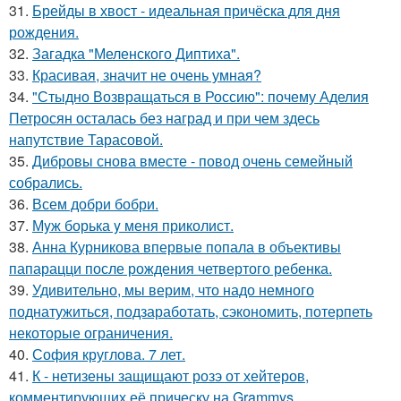
31.
Брейды в хвост - идеальная причёска для дня
рождения.
32.
Загадка "Меленского Диптиха".
33.
Красивая, значит не очень умная?
34.
"Стыдно Возвращаться в Россию": почему Аделия
Петросян осталась без наград и при чем здесь
напутствие Тарасовой.
35.
Дибровы снова вместе - повод очень семейный
собрались.
36.
Всем добри бобри.
37.
Мyж борька y меня приколист.
38.
Анна Курникова впервые попала в объективы
папарацци после рождения четвертого ребенка.
39.
Удивительно, мы верим, что надо немного
поднатужиться, подзаработать, сэкономить, потерпеть
некоторые ограничения.
40.
София круглова. 7 лет.
41.
К - нетизены защищают розэ от хейтеров,
комментирующих её прическу на Grammys.