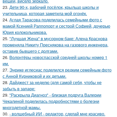
вещей, висело зеркало.
23.
Дети 90-х, рабочий посёлок, крыльцо школы и
учительница, которая заметила мой огонёк.
24.
Аглая Тарасова поделилась семейными фото с
мамой Ксенией Раппопорт и сестрой Софией, дочерью
Юрия колокольникова.
25.
"Лучшая Жена" в мусорном баке: Алена Краснова
променяла Никиту Преснякова на газового инженера,
оставив бывшего с долгами.
26.
Волонтёры новоспасской средней школы номер 1
им.
27.
Энрике иглесиас поделился редким семейным фото
с Анной Курниковой и их детьми.
28.
Дайджест за неделю (для самой себя, чтобы не
забыть в запаре:
29.
"Раскрыла Диагноз" - близкая подруга Валерии
Чекалиной поделилась подробностями о болезни
многодетной мамы.
30.
- волшебный ИИ - редактор, сделай мне красиво.