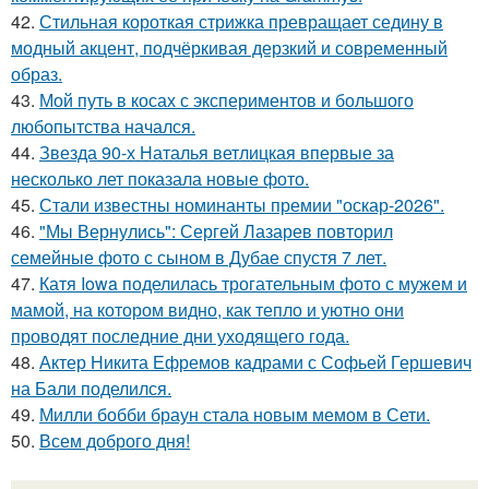
42.
Стильная короткая стрижка превращает седину в
модный акцент, подчёркивая дерзкий и современный
образ.
43.
Мой путь в косах с экспериментов и большого
любопытства начался.
44.
Звезда 90-х Наталья ветлицкая впервые за
несколько лет показала новые фото.
45.
Стали известны номинанты премии "оскар-2026".
46.
"Мы Вернулись": Сергей Лазарев повторил
семейные фото с сыном в Дубае спустя 7 лет.
47.
Катя Iowa поделилась трогательным фото с мужем и
мамой, на котором видно, как тепло и уютно они
проводят последние дни уходящего года.
48.
Актер Никита Ефремов кадрами с Софьей Гершевич
на Бали поделился.
49.
Милли бобби браун стала новым мемом в Сети.
50.
Всем доброго дня!