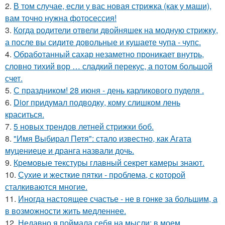
2.
В том случае, если у вас новая стрижка (как у маши),
вам точно нужна фотосессия!
3.
Когда родители отвели двойняшек на модную стрижку,
а после вы сидите довольные и кушаете чупа - чупс.
4.
Обработанный сахар незаметно проникает внутрь,
словно тихий вор … сладкий перекус, а потом большой
счет.
5.
С праздником! 28 июня - день карликового пуделя .
6.
Dior придумал подводку, кому слишком лень
краситься.
7.
5 новых трендов летней стрижки боб.
8.
"Имя Выбирал Петя": стало известно, как Агата
муцениеце и дранга назвали дочь.
9.
Кремовые текстуры главный секрет камеры знают.
10.
Сухие и жесткие пятки - проблема, с которой
сталкиваются многие.
11.
Иногда настоящее счастье - не в гонке за большим, а
в возможности жить медленнее.
12.
Недавно я поймала себя на мысли: в моем