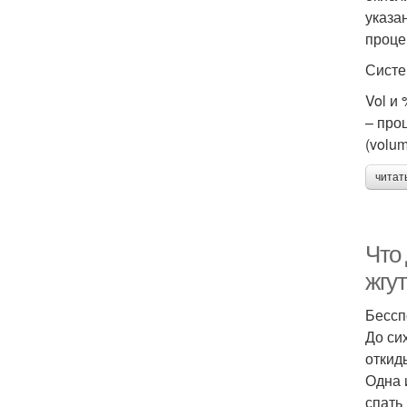
указа
проце
Систе
Vol и
– про
(volum
читат
Что 
жгут
Бессп
До си
откид
Одна 
спать