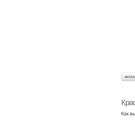
читат
Крас
Как в