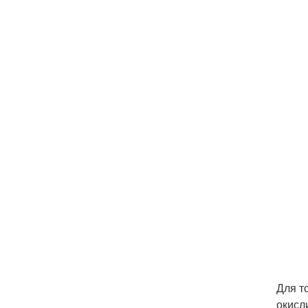
Для т
окисл