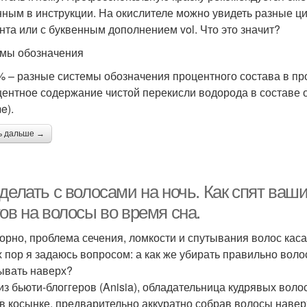
нным в инструкции. На окислителе можно увидеть разные ц
нта или с буквенным дополнением vol. Что это значит?
мы обозначения
 % – разные системы обозначения процентного состава в пр
центное содержание чистой перекисли водорода в составе 
e).
ь дальше →
делать с волосами на ночь. Как спят ваш
ов на волосы во время сна.
орно, проблема сечения, ломкости и спутывания волос каса
х пор я задаюсь вопросом: а как же убирать правильно волос
ывать наверх?
из бьюти-блоггеров (Anisia), обладательница кудрявых воло
 в косынке, предварительно аккуратно собрав волосы наверх