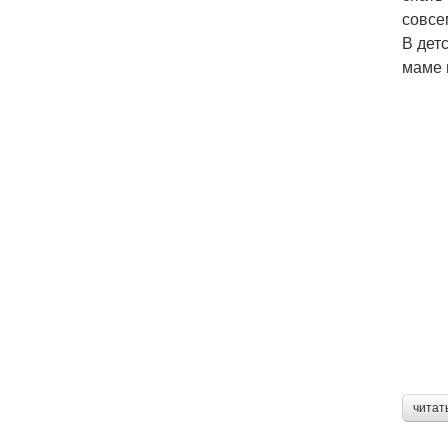
совсе
В дет
маме 
читат