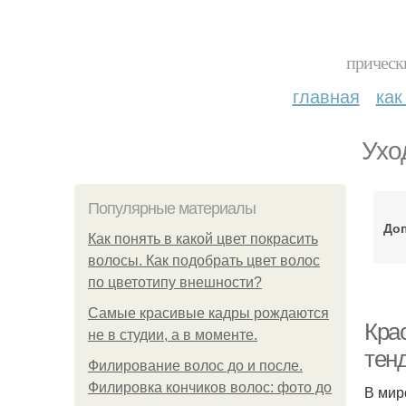
прическ
главная
как
Ухо
Популярные материалы
До
Как понять в какой цвет покрасить
волосы. Как подобрать цвет волос
по цветотипу внешности?
Самые красивые кадры рождаются
Кра
не в студии, а в моменте.
тен
Филирование волос до и после.
Филировка кончиков волос: фото до
В мир