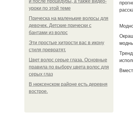
и после процедуры, а также видео-
прогн
уроки по этой теме
расск
Прическа на маленькие волосы для
Модно
девочек. Детские прически с
бантами из волос
Окраш
модны
Эти простые хитрости вас в икону
стиля превратят.
Тренд
испол
Цвет волос серые глаза. Основные
правила по выбору цвета волос для
Вмест
серых глаз
В нюксенском районе есть деревня
вострое.