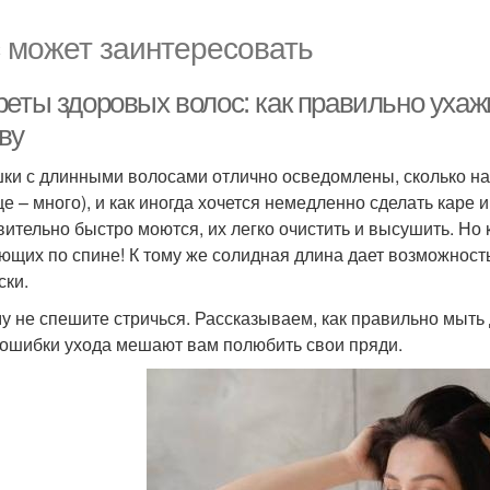
 может заинтересовать
реты здоровых волос: как правильно ухаж
ву
ки с длинными волосами отлично осведомлены, сколько над
це – много), и как иногда хочется немедленно сделать каре 
вительно быстро моются, их легко очистить и высушить. Но
ющих по спине! К тому же солидная длина дает возможност
ски.
у не спешите стричься. Рассказываем, как правильно мыть д
 ошибки ухода мешают вам полюбить свои пряди.