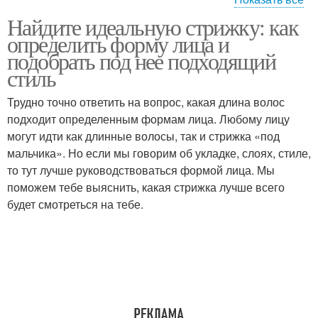
Найдите идеальную стрижку: как
Прически для
Стрижка в зависимости
определить форму лица и
треугольной формы
подобрать под нее подходящий
стиль
Трудно точно ответить на вопрос, какая длина волос
Длинная стрижка
Модные стрижки
подходит определенным формам лица. Любому лицу
могут идти как длинные волосы, так и стрижка «под
мальчика». Но если мы говорим об укладке, слоях, стиле,
то тут лучше руководствоваться формой лица. Мы
Прогрессивные формы
Твердая форма
поможем тебе выяснить, какая стрижка лучше всего
будет смотреться на тебе.
Женские стрижки
Основные формы