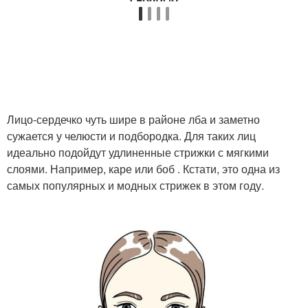
Комбинированная
Базовые формы
форма
Массивная форма
Прогрессивная форма
Лицо-сердечко чуть шире в районе лба и заметно
сужается у челюсти и подбородка. Для таких лиц
идеально подойдут удлиненные стрижки с мягкими
Стрижки для
Равномерная форма
слоями. Например, каре или боб . Кстати, это одна из
прямоугольной формы
самых популярных и модных стрижек в этом году.
Стрижки для
Стрижки к
прямоугольного лица
прямоугольному лицу
Стрижки для
Стрижки для круглой