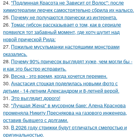
24.
"Подлинная Красота не Зависит от Волос": после
химиотерапии лерчек самостоятельно сбрила их налысо.
25.
Почему не получаются прически из интернета.
26.
Томас гибсон рассказывает о том, как в сериале
появился тот забавный момент, где хотч шутит над
новой прической Рида:
27.
Пожилые мусульманки настоящими монстрами
оказались.
28.
Почему 90% причесок выглядят хуже, чем могли бы -
и как это быстро исправить.
29.
Весна - это время, когда хочется перемен.
30.
Анастасия стоцкая поделилась новыми фото с
детьми - 14-летним Александром и 8-летней верой.
31.
Это выглядит дорого!
32.
"Лучшая Жена" в мусорном баке: Алена Краснова
променяла Никиту Преснякова на газового инженера,
оставив бывшего с долгами.
33.
В 2026 году стрижки будут отличаться смелостью и
оригинальностью.