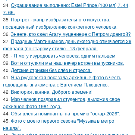
34.
Окрашивание выполнено: Estel Prince (100 мл) 7. 44,
7. 66.
35.
Портрет - жанр изобразительного искусства,
посвящённый изображению конкретного человека.
36.
Знаете, кто свёл Агату муцениеце с Петром дрангой?
37.
Праздник Мартинианов день ежегодно отмечается 26
февраля (по старому стилю - 13 февраля.
38.
- Я могу изуродовать человека одним пальцем!
39.
Вот и отгуляли мы наш вечер встреч выпускников.
40.
Детские стрижки без слёз и стресса.
41.
Яна рудковская показала архивные фото в честь
годовщины знакомства с Евгением Плющенко.
42.
Виктория ланина. Доброго времени!
43.
Мэр челнов поздравил студентов, выложив свое
архивное фото 1981 года.
44.
Объявлены номинанты на премию "оскар-2026".
45.
Фото с моего первого сезона "Музыка в метро
нашла".