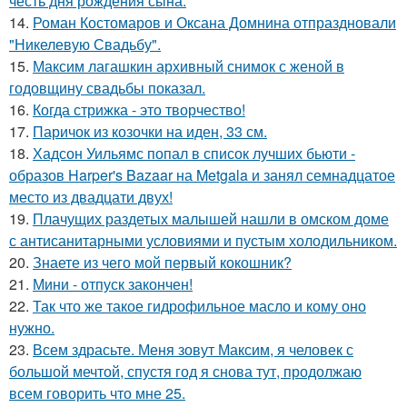
честь дня рождения сына.
14.
Роман Костомаров и Оксана Домнина отпраздновали
"Никелевую Свадьбу".
15.
Максим лагашкин архивный снимок с женой в
годовщину свадьбы показал.
16.
Когда стрижка - это творчество!
17.
Паричок из козочки на иден, 33 см.
18.
Хадсон Уильямс попал в список лучших бьюти -
образов Harper's Bazaar на Metgala и занял семнадцатое
место из двадцати двух!
19.
Плачущих раздетых малышей нашли в омском доме
с антисанитарными условиями и пустым холодильником.
20.
Знаете из чего мой первый кокошник?
21.
Мини - отпуск закончен!
22.
Так что же такое гидрофильное масло и кому оно
нужно.
23.
Всем здрасьте. Меня зовут Максим, я человек с
большой мечтой, спустя год я снова тут, продолжаю
всем говорить что мне 25.