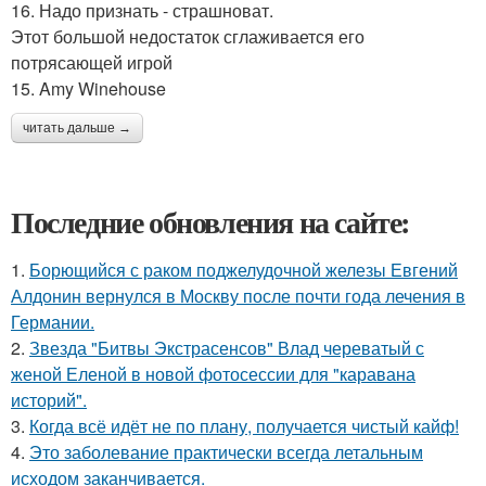
16. Надо признать - страшноват.
Этот большой недостаток сглаживается его
потрясающей игрой
15. Amy Winehouse
читать дальше →
Последние обновления на сайте:
1.
Борющийся с раком поджелудочной железы Евгений
Алдонин вернулся в Москву после почти года лечения в
Германии.
2.
Звезда "Битвы Экстрасенсов" Влад череватый с
женой Еленой в новой фотосессии для "каравана
историй".
3.
Когда всё идёт не по плану, получается чистый кайф!
4.
Это заболевание практически всегда летальным
исходом заканчивается.