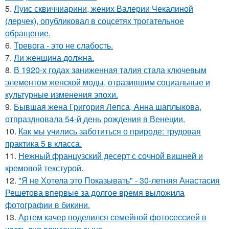
5.
Луис сквиччиарини, жених Валерии Чекалиной
(лерчек), опубликовал в соцсетях трогательное
обращение.
6.
Тревога - это не слабость.
7.
Ли женщина должна.
8.
В 1920-х годах заниженная талия стала ключевым
элементом женской моды, отразившим социальные и
культурные изменения эпохи.
9.
Бывшая жена Григория Лепса, Анна шаплыкова,
отпраздновала 54-й день рождения в Венеции.
10.
Как мы учились заботиться о природе: трудовая
практика 5 в класса.
11.
Нежный французский десерт с сочной вишней и
кремовой текстурой.
12.
"Я не Хотела это Показывать" - 30-летняя Анастасия
Решетова впервые за долгое время выложила
фотографии в бикини.
13.
Артем качер поделился семейной фотосессией в