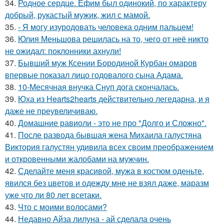
34.
Родное сердце. Ефим был одинокий, по характеру
добрый, рукастый мужик, жил с мамой.
35.
- Я могу изуродовать человека одним пальцем!
36.
Юлия Меньшова решилась на то, чего от неё никто
не ожидал: поклонники ахнули!
37.
Бывший муж Ксении Бородиной Курбан омаров
впервые показал лицо годовалого сына Адама.
38.
10-Месячная внучка Снуп дога скончалась.
39.
Юха из Hearts2hearts действительно легедарна, и я
даже не преувеличиваю.
40.
Домашние равиоли - это не про "Долго и Сложно".
41.
После развода бывшая жена Михаила галустяна
Виктория галустян удивила всех своим преображением
и откровенными жалобами на мужчин.
42.
Сделайте меня красивой, мужа в костюм оденьте,
явился без цветов и одежду мне не взял даже, маразм
уже что ли 80 лет всетаки.
43.
Что с моими волосами?
44.
Недавно Айза лилуна - ай сделала очень