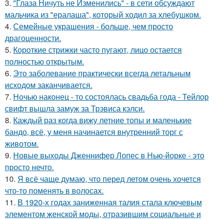
3.
"Глаза Ничуть не Изменились" - в сети обсуждают
мальчика из "ералаша", который ходил за хлебушком.
4.
Семейные украшения - больше, чем просто
драгоценности.
5.
Короткие стрижки часто пугают, лицо остается
полностью открытым.
6.
Это заболевание практически всегда летальным
исходом заканчивается.
7.
Ночью наконец - то состоялась свадьба года - Тейлор
свифт вышла замуж за Трэвиса кэлси.
8.
Каждый раз когда вижу летние топы и маленькие
бандо, всё, у меня начинается внутренний торг с
животом.
9.
Новые выходы Дженнифер Лопес в Нью-йорке - это
просто нечто.
10.
Я всё чаще думаю, что перед летом очень хочется
что-то поменять в волосах.
11.
В 1920-х годах заниженная талия стала ключевым
элементом женской моды, отразившим социальные и