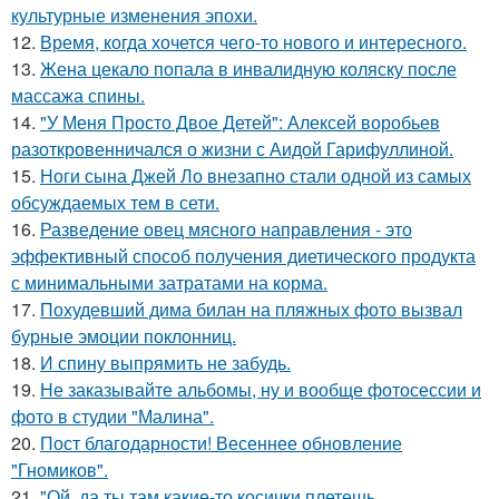
культурные изменения эпохи.
12.
Время, когда хочется чего-то нового и интересного.
13.
Жена цекало попала в инвалидную коляску после
массажа спины.
14.
"У Меня Просто Двое Детей": Алексей воробьев
разоткровенничался о жизни с Аидой Гарифуллиной.
15.
Ноги сына Джей Ло внезапно стали одной из самых
обсуждаемых тем в сети.
16.
Разведение овец мясного направления - это
эффективный способ получения диетического продукта
с минимальными затратами на корма.
17.
Похудевший дима билан на пляжных фото вызвал
бурные эмоции поклонниц.
18.
И спину выпрямить не забудь.
19.
Не заказывайте альбомы, ну и вообще фотосессии и
фото в студии "Малина".
20.
Пост благодарности! Весеннее обновление
"Гномиков".
21.
"Ой, да ты там какие-то косички плетешь.