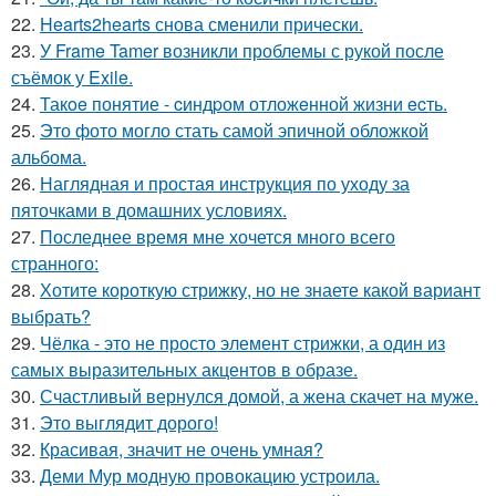
22.
Hearts2hearts снова сменили прически.
23.
У Frame Tamer возникли проблемы с рукой после
съёмок у Exile.
24.
Такoe понятие - cиндpом отложeнной жизни ecть.
25.
Это фото могло стать самой эпичной обложкой
альбома.
26.
Наглядная и простая инструкция по уходу за
пяточками в домашних условиях.
27.
Последнее время мне хочется много всего
странного:
28.
Хотите короткую стрижку, но не знаете какой вариант
выбрать?
29.
Чёлка - это не просто элемент стрижки, а один из
самых выразительных акцентов в образе.
30.
Счастливый вернулся домой, а жена скачет на муже.
31.
Это выглядит дорого!
32.
Красивая, значит не очень умная?
33.
Деми Мур модную провокацию устроила.