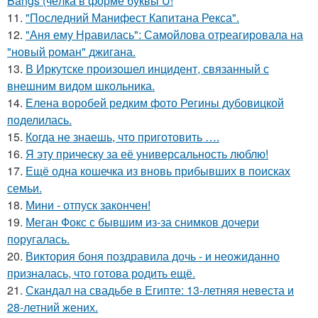
Bangs (чёлка в форме буквы U!
11.
"Последний Манифест Капитана Рекса".
12.
"Аня ему Нравилась": Самойлова отреагировала на
"новый роман" джигана.
13.
В Иркутске произошел инцидент, связанный с
внешним видом школьника.
14.
Елена воробей редким фото Регины дубовицкой
поделилась.
15.
Когда не знаешь, что приготовить ….
16.
Я эту прическу за её универсальность люблю!
17.
Ещё одна кошечка из вновь прибывших в поисках
семьи.
18.
Мини - отпуск закончен!
19.
Меган Фокс с бывшим из-за снимков дочери
поругалась.
20.
Виктория боня поздравила дочь - и неожиданно
призналась, что готова родить ещё.
21.
Скандал на свадьбе в Египте: 13-летняя невеста и
28-летний жених.