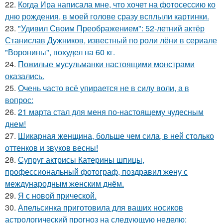
22.
Когда Ира написала мне, что хочет на фотосессию ко
дню рождения, в моей голове сразу всплыли картинки.
23.
"Удивил Своим Преображением": 52-летний актёр
Станислав Дужников, известный по роли лёни в сериале
"Воронины", похудел на 60 кг.
24.
Пожилые мусульманки настоящими монстрами
оказались.
25.
Очень часто всё упирается не в силу воли, а в
вопрос:
26.
21 марта стал для меня по-настоящему чудесным
днем!
27.
Шикарная женщина, больше чем сила, в ней столько
оттенков и звуков весны!
28.
Супруг актрисы Катерины шпицы,
профессиональный фотограф, поздравил жену с
международным женским днём.
29.
Я с новой прической.
30.
Апельсинка приготовила для ваших носиков
астрологический прогноз на следующую неделю: