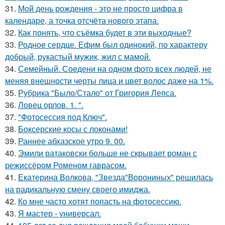
31.
Мой день рождения - это не просто цифра в
календаре, а точка отсчёта нового этапа.
32.
Как понять, что съёмка будет в эти выходные?
33.
Родное сердце. Ефим был одинокий, по характеру
добрый, рукастый мужик, жил с мамой.
34.
Семейный. Соедени на одном фото всех людей, не
меняя внешности черты лица и цвет волос даже на 1%.
35.
Рубрика "Было/Стало" от Григория Лепса.
36.
Ловец орлов. 1. ".
37.
"Фотосессия под Ключ".
38.
Боксерские косы с локонами!
39.
Раннее абхазское утро 9. 00.
40.
Эмили ратаковски больше не скрывает роман с
режиссёром Роменом гаврасом.
41.
Екатерина Волкова, "Звезда"Ворониных" решилась
на радикальную смену своего имиджа.
42.
Ко мне часто хотят попасть на фотосессию.
43.
Я мастер - универсал.