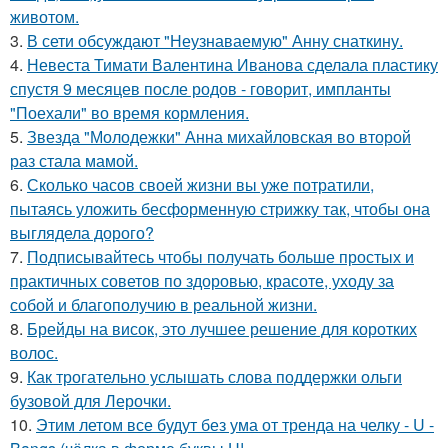
животом.
3.
В сети обсуждают "Неузнаваемую" Анну снаткину.
4.
Невеста Тимати Валентина Иванова сделала пластику
спустя 9 месяцев после родов - говорит, импланты
"Поехали" во время кормления.
5.
Звезда "Молодежки" Анна михайловская во второй
раз стала мамой.
6.
Сколько часов своей жизни вы уже потратили,
пытаясь уложить бесформенную стрижку так, чтобы она
выглядела дорого?
7.
Подписывайтесь чтобы получать больше простых и
практичных советов по здоровью, красоте, уходу за
собой и благополучию в реальной жизни.
8.
Брейды на висок, это лучшее решение для коротких
волос.
9.
Как трогательно услышать слова поддержки ольги
бузовой для Лерочки.
10.
Этим летом все будут без ума от тренда на челку - U -