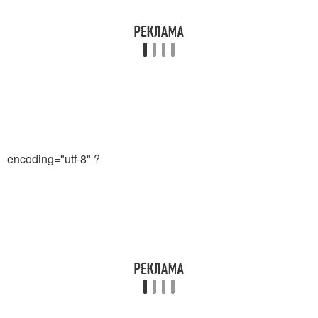
encoding="utf-8" ?