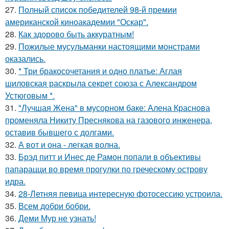
27.
Полный список победителей 98-й премии
американской киноакадемии "Оскар".
28.
Как здорово быть аккуратным!
29.
Пожилые мусульманки настоящими монстрами
оказались.
30.
* Три бракосочетания и одно платье: Аглая
шиловская раскрыла секрет союза с Александром
Устюговым *.
31.
"Лучшая Жена" в мусорном баке: Алена Краснова
променяла Никиту Преснякова на газового инженера,
оставив бывшего с долгами.
32.
А вот и она - легкая волна.
33.
Брэд питт и Инес де Рамон попали в объективы
папарацци во время прогулки по греческому острову
идра.
34.
28-Летняя певица интересную фотосессию устроила.
35.
Всем добри бобри.
36.
Деми Мур не узнать!