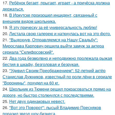
17.
Ребёнок бегает, прыгает, играет - а причёска должна
держаться.
18.
В Иркутске произошел инцидент, связанный с
внешним видом школьника.
19.
Я эту прическу за её универсальность люблю!
20.
Листала свою галерею и наткнулась вот на это фото.
21.
"Выдохнув, Отправляемся на Нашу Свадьбу":
Мирослава Карпович решила выйти замуж за актера
сериала "Склифосовский".
22.
Два года безмолвно и неподвижно пролежала рыжая
бестия в шкафу, безголовая и безрукая.
23.
"Удивил Своим Преображением": 52-летний актёр
Станислав Дужников, известный по роли лёни в сериале
"Воронины", похудел на 60 кг.
24.
Школьник из Тюмени решил покрасоваться прямо на
дороге, но быстро столкнулся с последствиями.
25.
Нет двух одинаковых невест.
26.
"Вот это Поворот": лысый Владимир Пресняков
поразил звезд шоу-бизнеса.