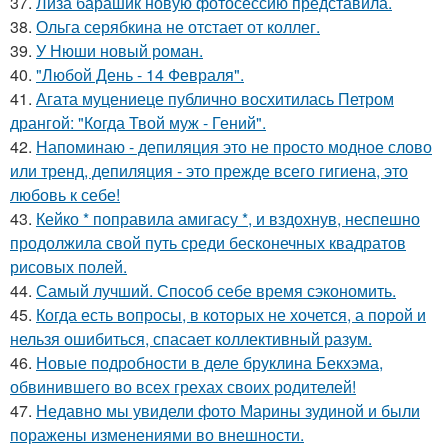
37.
Лиза барашик новую фотосессию представила.
38.
Ольга серябкина не отстает от коллег.
39.
У Нюши новый роман.
40.
"Любой День - 14 Февраля".
41.
Агата муцениеце публично восхитилась Петром
дрангой: "Когда Твой муж - Гений".
42.
Напоминаю - депиляция это не просто модное слово
или тренд, депиляция - это прежде всего гигиена, это
любовь к себе!
43.
Кейко * поправила амигасу *, и вздохнув, неспешно
продолжила свой путь среди бесконечных квадратов
рисовых полей.
44.
Самый лучший. Способ себе время сэкономить.
45.
Когда есть вопросы, в которых не хочется, а порой и
нельзя ошибиться, спасает коллективный разум.
46.
Новые подробности в деле бруклина Бекхэма,
обвинившего во всех грехах своих родителей!
47.
Недавно мы увидели фото Марины зудиной и были
поражены изменениями во внешности.