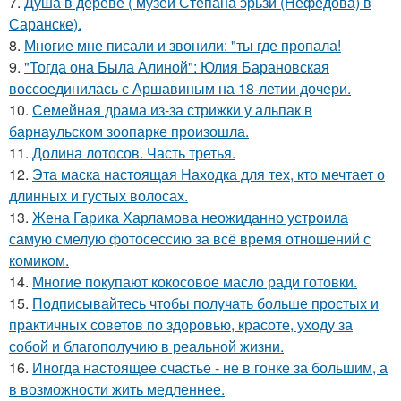
7.
Душа в дереве ( музей Степана эрьзи (Нефедова) в
Саранске).
8.
Многие мне писали и звонили: "ты где пропала!
9.
"Тогда она Была Алиной": Юлия Барановская
воссоединилась с Аршавиным на 18-летии дочери.
10.
Семейная драма из-за стрижки у альпак в
барнаульском зоопарке произошла.
11.
Долина лотосов. Часть третья.
12.
Эта маска настоящая Находка для тех, кто мечтает о
длинных и густых волосах.
13.
Жена Гарика Харламова неожиданно устроила
самую смелую фотосессию за всё время отношений с
комиком.
14.
Многие покупают кокосовое масло ради готовки.
15.
Подписывайтесь чтобы получать больше простых и
практичных советов по здоровью, красоте, уходу за
собой и благополучию в реальной жизни.
16.
Иногда настоящее счастье - не в гонке за большим, а
в возможности жить медленнее.