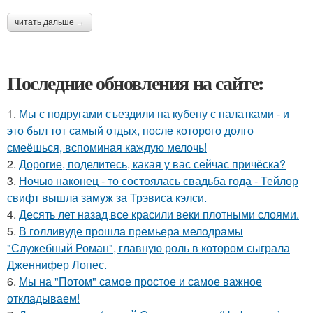
читать дальше →
Последние обновления на сайте:
1.
Мы с подругами съездили на кубену с палатками - и
это был тот самый отдых, после которого долго
смеёшься, вспоминая каждую мелочь!
2.
Дорогие, поделитесь, какая у вас сейчас причёска?
3.
Ночью наконец - то состоялась свадьба года - Тейлор
свифт вышла замуж за Трэвиса кэлси.
4.
Десять лет назад все красили веки плотными слоями.
5.
В голливуде прошла премьера мелодрамы
"Служебный Роман", главную роль в котором сыграла
Дженнифер Лопес.
6.
Мы на "Потом" самое простое и самое важное
откладываем!