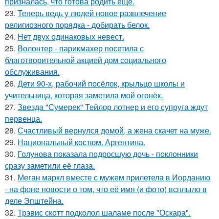
призналась, что готова родить ещё.
23.
Теперь ведь у людей новое развлечение
религиозного порядка - добирать белок.
24.
Нет двух одинаковых невест.
25.
Волонтер - парикмахер посетила с
благотворительной акцией дом социального
обслуживания.
26.
Дети 90-х, рабочий посёлок, крыльцо школы и
учительница, которая заметила мой огонёк.
27.
Звезда "Сумерек" Тейлор лотнер и его супруга ждут
первенца.
28.
Счастливый вернулся домой, а жена скачет на муже.
29.
Национальный костюм. Аргентина.
30.
Голунова показала подросшую дочь - поклонники
сразу заметили её глаза.
31.
Меган маркл вместе с мужем прилетела в Иорданию
- на фоне новости о том, что её имя (и фото) всплыло в
деле Эпштейна.
32.
Трэвис скотт подколол шаламе после "Оскара".