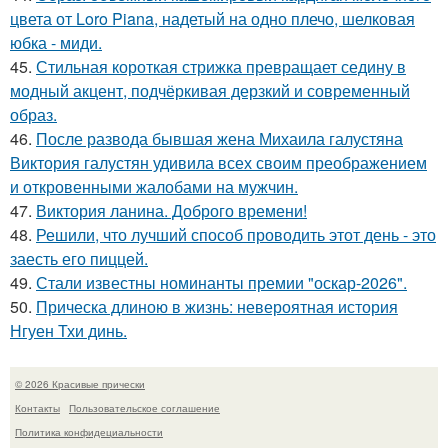
цвета от Loro Piana, надетый на одно плечо, шелковая
юбка - миди.
45.
Стильная короткая стрижка превращает седину в
модный акцент, подчёркивая дерзкий и современный
образ.
46.
После развода бывшая жена Михаила галустяна
Виктория галустян удивила всех своим преображением
и откровенными жалобами на мужчин.
47.
Виктория ланина. Доброго времени!
48.
Решили, что лучший способ проводить этот день - это
заесть его пиццей.
49.
Стали известны номинанты премии "оскар-2026".
50.
Прическа длиною в жизнь: невероятная история
Нгуен Тхи динь.
© 2026 Красивые прически
Контакты
Пользовательское соглашение
Политика конфидециальности