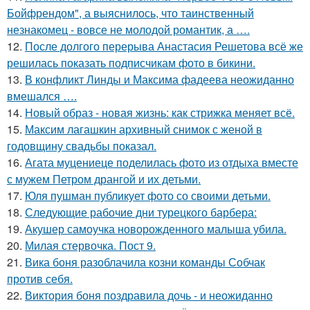
Бойфрендом", а выяснилось, что таинственный
незнакомец - вовсе не молодой романтик, а ….
12.
После долгого перерыва Анастасия Решетова всё же
решилась показать подписчикам фото в бикини.
13.
В конфликт Линды и Максима фадеева неожиданно
вмешался ….
14.
Новый образ - новая жизнь: как стрижка меняет всё.
15.
Максим лагашкин архивный снимок с женой в
годовщину свадьбы показал.
16.
Агата муцениеце поделилась фото из отдыха вместе
с мужем Петром дрангой и их детьми.
17.
Юля пушман публикует фото со своими детьми.
18.
Следующие рабочие дни турецкого барбера:
19.
Акушер самоучка новорожденного малыша убила.
20.
Милая стервочка. Пост 9.
21.
Вика боня разоблачила козни команды Собчак
против себя.
22.
Виктория боня поздравила дочь - и неожиданно