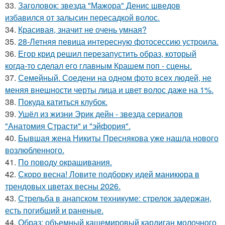
33.
Заголовок: звезда "Мажора" Денис шведов
избавился от залысин пересадкой волос.
34.
Красивая, значит не очень умная?
35.
28-Летняя певица интересную фотосессию устроила.
36.
Егор крид решил перезапустить образ, который
когда-то сделал его главным Крашем поп - сцены.
37.
Семейный. Соедени на одном фото всех людей, не
меняя внешности черты лица и цвет волос даже на 1%.
38.
Покуда катиться клубок.
39.
Ушёл из жизни Эрик дейн - звезда сериалов
"Анатомия Страсти" и "эйфория".
40.
Бывшая жена Никиты Преснякова уже нашла нового
возлюбленного.
41.
По поводу окрашивания.
42.
Скоро весна! Ловите подборку идей маникюра в
трендовых цветах весны 2026.
43.
Стрельба в анапском техникуме: стрелок задержан,
есть погибший и раненые.
44.
Образ: объемный кашемировый кардиган молочного