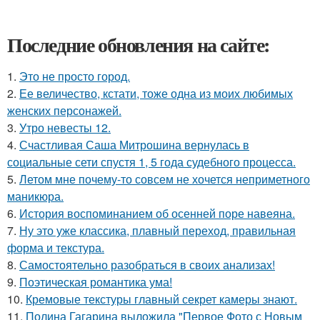
Последние обновления на сайте:
1.
Это не просто город.
2.
Ее величество, кстати, тоже одна из моих любимых
женских персонажей.
3.
Утро невесты 12.
4.
Счастливая Саша Митрошина вернулась в
социальные сети спустя 1, 5 года судебного процесса.
5.
Летом мне почему-то совсем не хочется неприметного
маникюра.
6.
История воспоминанием об осенней поре навеяна.
7.
Ну это уже классика, плавный переход, правильная
форма и текстура.
8.
Самостоятельно разобраться в своих анализах!
9.
Поэтическая романтика ума!
10.
Кремовые текстуры главный секрет камеры знают.
11.
Полина Гагарина выложила "Первое Фото с Новым