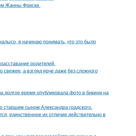
ом Жанны Фриске.
 налысо, я начинаю понимать, что это было
расставание родителей.
 свежее, а взгляд ярче даже без сложного
за долгое время опубликовала фото в бикини на
со старшим сыном Александра градского.
ся, единственное их отличие действительно в