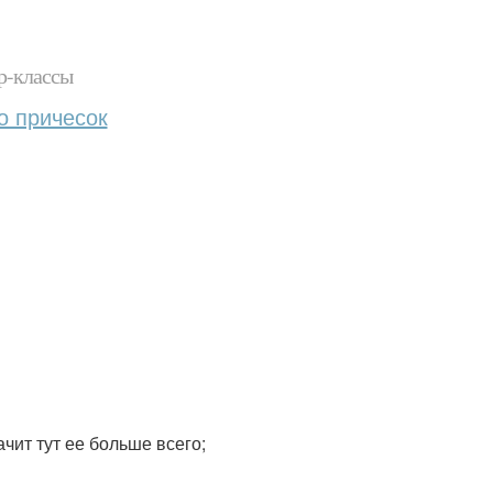
р-классы
о причесок
чит тут ее больше всего;