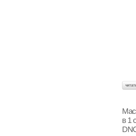
читат
Маск
в 1 
DNC