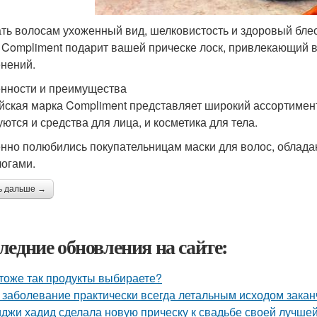
ть волосам ухоженный вид, шелковистость и здоровый блес
 Compliment подарит вашей прическе лоск, привлекающий в
нений.
нности и преимущества
йская марка Compliment представляет широкий ассортимен
уются и средства для лица, и косметика для тела.
нно полюбились покупательницам маски для волос, обла
логами.
ь дальше →
ледние обновления на сайте:
тоже так продукты выбираете?
 заболевание практически всегда летальным исходом закан
джи хадид сделала новую прическу к свадьбе своей лучшей