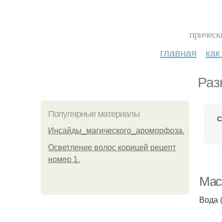
прическ
главная
как
Раз
Популярные материалы
С
Инсайды_магического_ароморфоза.
Осветление волос корицей рецепт
номер 1.
Мас
Вода 