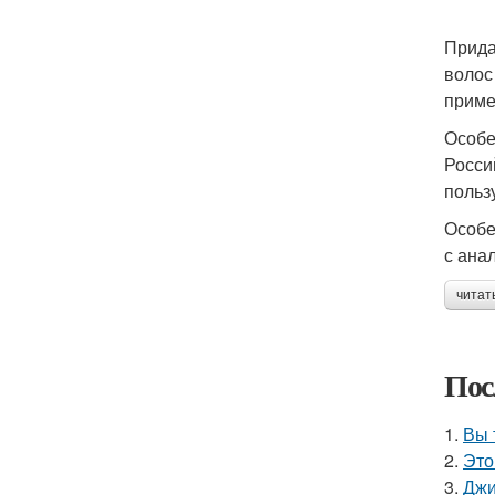
Прида
волос
приме
Особе
Росси
польз
Особе
с ана
читат
Пос
1.
Вы 
2.
Это
3.
Джи