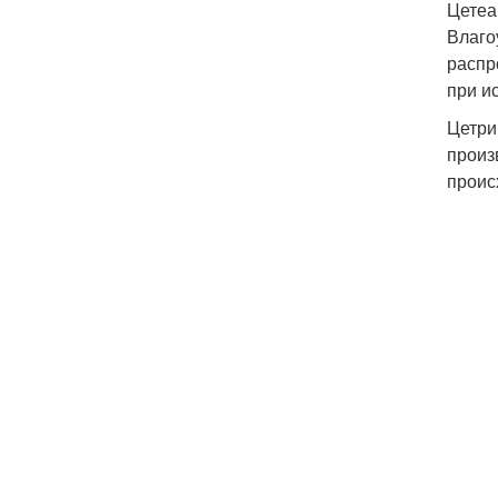
Цетеа
Влаго
распр
при и
Цетри
произ
проис