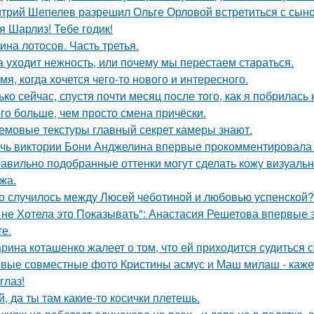
трий Шепелев разрешил Ольге Орловой встретиться с сын
я Шарлиз! Тебе годик!
ина лотосов. Часть третья.
а уходит нежность, или почему мы перестаем стараться.
мя, когда хочется чего-то нового и интересного.
ько сейчас, спустя почти месяц после того, как я побрилась
го больше, чем просто смена причёски.
емовые текстуры главный секрет камеры знают.
чь виктории Бони Анджелина впервые прокомментировала 
авильно подобранные оттенки могут сделать кожу визуально
жа.
о случилось между Люсей чеботиной и любовью успенской?
 не Хотела это Показывать": Анастасия Решетова впервые 
те.
рина коташенко жалеет о том, что ей приходится судиться 
вые совместные фото Кристины асмус и Маш милаш - кажет
глаз!
й, да ты там какие-то косички плетешь.