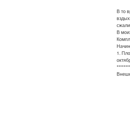
В то 
вздых
сжали
В мои
Компл
Начин
1. Пл
октяб
*******
Внешн