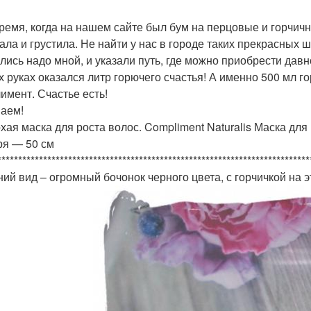
время, когда на нашем сайте был бум на перцовые и горчич
ала и грустила. Не найти у нас в городе таких прекрасных
лись надо мной, и указали путь, где можно приобрести дав
х руках оказался литр горючего счастья! А именно 500 мл г
имент. Счастье есть!
аем!
охая маска для роста волос. Compliment Naturalis Маска для
ря — 50 см
***************************************************************************
ий вид – огромный бочонок черного цвета, с горчичкой на 