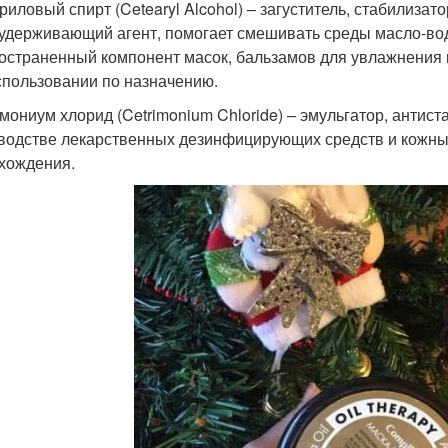
риловый спирт (Cetearyl Alcohol) – загуститель, стабилизато
удерживающий агент, помогает смешивать среды масло-вод
остраненный компонент масок, бальзамов для увлажнения 
спользовании по назначению.
мониум хлорид (Cetrimonium Chloride) – эмульгатор, антиста
водстве лекарственных дезинфицирующих средств и кожных
хождения.