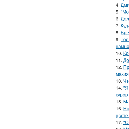
4.
Дми
5.
"Мо
6.
Дол
7.
Куд
8.
Вре
9.
Тол
намно
10.
Кр
11.
До
12.
Пр
макия
13.
Чт
14.
"Я
курор
15.
Ма
16.
Но
цвете 
17.
"О