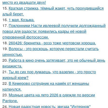
место из двадцати двух!
15.
Краткая стрижка, тёмный жакет, чуть прохудившийся
алый берет.
16.
1 мая. Козьма.
17.
Поклонники Насти ивлеевой получили долгожданный
повод для радости: появились кадры её новой
откровенной фотосессии.
18.
260426: брюнетка - розэ тоже чертовски хороша.
19.
Волосы - это роскошь, которую перестали считать
ценностью.
20.
Работа в кино очень затягивает, это не обычный день
визажиста.
21.
Ты до сих пор думаешь, что вазелин - это просто
жирный крем?
22.
В Кемерово сотрудник на намёк от женщины
наткнулся.
23.
Модные цвета на лето 2026 в одежде по версии
Pantone.
24.
Новая радостная новость: звезда "Интернов"