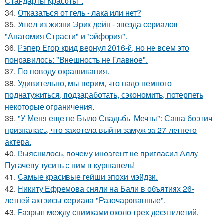
Стандарты Красоты".
34.
Отказаться от гель - лака или нет?
35.
Ушёл из жизни Эрик дейн - звезда сериалов
"Анатомия Страсти" и "эйфория".
36.
Рэпер Егор крид вернул 2016-й, но не всем это
понравилось: "Внешность не Главное".
37.
По поводу окрашивания.
38.
Удивительно, мы верим, что надо немного
поднатужиться, подзаработать, сэкономить, потерпеть
некоторые ограничения.
39.
"У Меня еще не Было Свадьбы Мечты": Саша бортич
призналась, что захотела выйти замуж за 27-летнего
актера.
40.
Выяснилось, почему иноагент не пригласил Аллу
Пугачеву тусить с ним в куршавель!
41.
Самые красивые гейши эпохи мэйдзи.
42.
Никиту Ефремова сняли на Бали в объятиях 26-
летней актрисы сериала "Разочарованные".
43.
Разрыв между снимками около трех десятилетий.