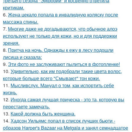
третьего сезона "Эйфории" и косвенно ответила
критикам.
6.
Жена цекало попала в инвалидную коляску после
массажа спины.
7.
Многие даже не догадываются, что обычное алоэ
используют не только для кожи, но и для поддержки
зрения.
8.
Притча на ночь. Однажды к ежу в лесу подошли
лисица и сказала:
9.
Эти фото не заслуживают пылиться в фотопленке!
10.
Удивительно, как им подобрали такие цвета волос,
которые больше всего "Смывают" тон кожи.
11.
Мысливслух. Мануал о том, как испортить себе
жизнь.
12.
Иногда самая лучшая прическа - это та, которую вы
перестаете замечать.
13.
Какой должна быть женщина.
14.
Хадсон Уильямс попал в список лучших бьюти -
образов Harper's Bazaar на Metgala и занял семнадцатое