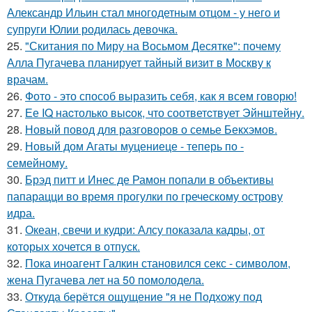
Александр Ильин стал многодетным отцом - у него и
супруги Юлии родилась девочка.
25.
"Скитания по Миру на Восьмом Десятке": почему
Алла Пугачева планирует тайный визит в Москву к
врачам.
26.
Фото - это способ выразить себя, как я всем говорю!
27.
Ее IQ наcтолько выcок, что соответcтвует Эйнштейну.
28.
Новый повод для разговоров о семье Бекхэмов.
29.
Новый дом Агаты муцениеце - теперь по -
семейному.
30.
Брэд питт и Инес де Рамон попали в объективы
папарацци во время прогулки по греческому острову
идра.
31.
Океан, свечи и кудри: Алсу показала кадры, от
которых хочется в отпуск.
32.
Пока иноагент Галкин становился секс - символом,
жена Пугачева лет на 50 помолодела.
33.
Откуда берётся ощущение "я не Подхожу под