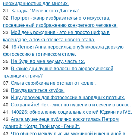
неожиданностью для многих.
31.
Загадка "Меленского Диптиха".
32.
Портрет - жанр изобразительного искусства,
посвящённый изображению конкретного человека.
33.
Мой день рождения - это не просто цифра в
календаре, а точка отсчёта нового этапа.
34.
16-Летняя Анна пересильд опубликовала дерзкую
фотосессию в готическом стиле.
35.
Не буди во мне ведьму, часть 12.
36.
В какие дни лучше волосы по аюрведической
традиции стричь?
37.
Ольга серябкина не отстает от коллег.
38.
Покуда катиться клубок.
39.
Ищу девочек для фотосессии в нарядных платьях.
40.
Сохраняйте! Чек - лист по пушению и сечению волос.
41.
140226: обновление социальных сетей Юджин из IVE.
42.
Агата муцениеце публично восхитилась Петром
дрангой: "Когда Твой муж - Гений".
43.
Что общего между лысым мужчиной и женщиной в