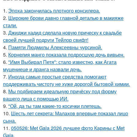
1.
Эпоха закончилась плотного консилера.
2.
Широкие брови давно главной деталью в макияже
стали.
3.
Джиджи хадид сделала новую прическу к свадьбе
своей лучшей подруги Тейлор свифт!
4.
Памяти Людмилы Алексеевны чурсиной.
5.
Корнелия манго показала подросшую дочь вивьен.
6.
"Имя Выбирал Петя": стало известно, как Агата
муцениеце и дранга назвали дочь.
7.
Иногда самые простые средства помогают
поддерживать чистоту не хуже дорогой бытовой химии.
8.
Мы подбираем идеальную причёску под форму
вашего лица с помощью ИИ.
9.
"Ой, да ты там какие-то косички плетешь.
10.
Шесть лет секрета: Малахов впервые показал лицо
сына.
11.
050526: Met Gala 2026 лучшее фото Карины с Met
Gala.