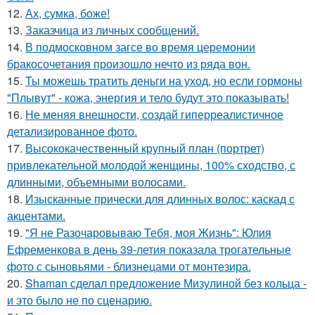
12.
Ах, сумка, боже!
13.
Заказчица из личных сообщений.
14.
В подмосковном загсе во время церемонии
бракосочетания произошло нечто из ряда вон.
15.
Ты можешь тратить деньги на уход, но если гормоны
"Плывут" - кожа, энергия и тело будут это показывать!
16.
Не меняя внешности, создай гиперреалистичное
детализированное фото.
17.
Высококачественный крупный план (портрет)
привлекательной молодой женщины, 100% сходство, с
длинными, объемными волосами.
18.
Изысканные прически для длинных волос: каскад с
акцентами.
19.
"Я не Разочаровываю Тебя, моя Жизнь": Юлия
Ефременкова в день 39-летия показала трогательные
фото с сыновьями - близнецами от монтезира.
20.
Shaman сделал предложение Мизулиной без кольца -
и это было не по сценарию.