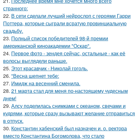
21.
Последнее время мне хочется много всего
странного:
22.
В сети сделали лучший нейрослоп с героями Гарри
Поттера, которые сыграли всратую провинциальную
свадьбу.
23.
Полный список победителей 98-й премии
американской киноакадемии "Оскар".
24.
Первое фото - зендея сейчас, остальные - как её
волосы выглядели раньше.
25.
Этот красавчик - Николай гоголь.
26.
"Весна шепнет тебе:
27.
Имидж на весенний сменила.
28.
21 марта стал для меня по-настоящему чудесным
днем!
29.
Алсу поделилась снимками с океаном, свечами и
кудрями, которые сразу вызывают желание отправиться
в отпуск.
30.
Константин хабенский был назначен и. о. ректора
вместо Константина Богомолова, что стало