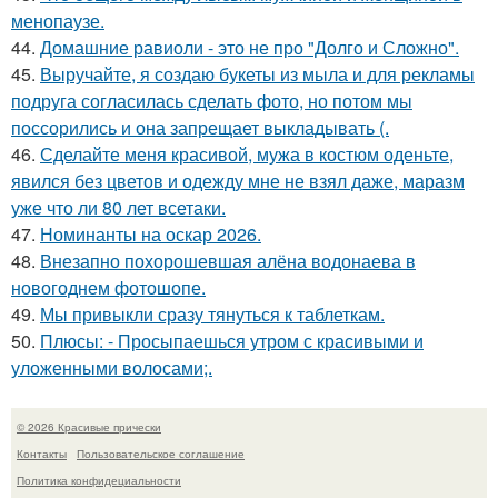
менопаузе.
44.
Домашние равиоли - это не про "Долго и Сложно".
45.
Выручайте, я создаю букеты из мыла и для рекламы
подруга согласилась сделать фото, но потом мы
поссорились и она запрещает выкладывать (.
46.
Сделайте меня красивой, мужа в костюм оденьте,
явился без цветов и одежду мне не взял даже, маразм
уже что ли 80 лет всетаки.
47.
Номинанты на оскар 2026.
48.
Внезапно похорошевшая алёна водонаева в
новогоднем фотошопе.
49.
Мы привыкли сразу тянуться к таблеткам.
50.
Плюсы: - Просыпаешься утром с красивыми и
уложенными волосами;.
© 2026 Красивые прически
Контакты
Пользовательское соглашение
Политика конфидециальности