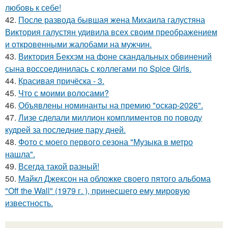
любовь к себе!
42.
После развода бывшая жена Михаила галустяна
Виктория галустян удивила всех своим преображением
и откровенными жалобами на мужчин.
43.
Виктория Бекхэм на фоне скандальных обвинений
сына воссоединилась с коллегами по Spice Girls.
44.
Красивая причёска - 3.
45.
Что с моими волосами?
46.
Объявлены номинанты на премию "оскар-2026".
47.
Лизе сделали миллион комплиментов по поводу
кудрей за последние пару дней.
48.
Фото с моего первого сезона "Музыка в метро
нашла".
49.
Всегда такой разный!
50.
Майкл Джексон на обложке своего пятого альбома
"Off the Wall" (1979 г. ), принесшего ему мировую
известность.