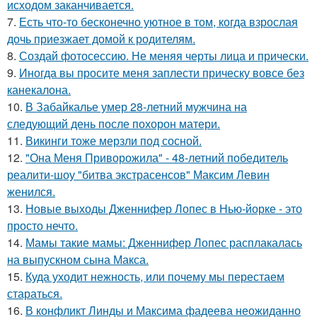
исходом заканчивается.
7.
Есть что-то бесконечно уютное в том, когда взрослая
дочь приезжает домой к родителям.
8.
Создай фотосессию. Не меняя черты лица и прически.
9.
Иногда вы просите меня заплести прическу вовсе без
канекалона.
10.
В Забайкалье умер 28-летний мужчина на
следующий день после похорон матери.
11.
Викинги тоже мерзли под сосной.
12.
"Она Меня Приворожила" - 48-летний победитель
реалити-шоу "битва экстрасенсов" Максим Левин
женился.
13.
Новые выходы Дженнифер Лопес в Нью-йорке - это
просто нечто.
14.
Мамы такие мамы: Дженнифер Лопес расплакалась
на выпускном сына Макса.
15.
Куда уходит нежность, или почему мы перестаем
стараться.
16.
В конфликт Линды и Максима фадеева неожиданно