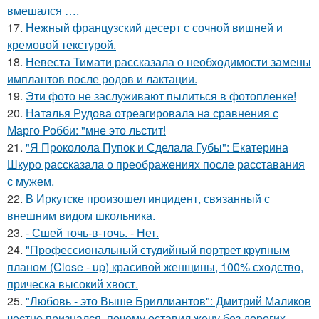
вмешался ….
17.
Нежный французский десерт с сочной вишней и
кремовой текстурой.
18.
Невеста Тимати рассказала о необходимости замены
имплантов после родов и лактации.
19.
Эти фото не заслуживают пылиться в фотопленке!
20.
Наталья Рудова отреагировала на сравнения с
Марго Робби: "мне это льстит!
21.
"Я Проколола Пупок и Сделала Губы": Екатерина
Шкуро рассказала о преображениях после расставания
с мужем.
22.
В Иркутске произошел инцидент, связанный с
внешним видом школьника.
23.
- Сшей точь-в-точь. - Нет.
24.
"Профессиональный студийный портрет крупным
планом (Close - up) красивой женщины, 100% сходство,
прическа высокий хвост.
25.
"Любовь - это Выше Бриллиантов": Дмитрий Маликов
честно признался, почему оставил жену без дорогих