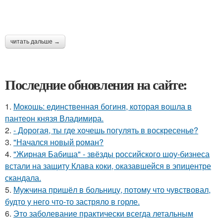
читать дальше →
Последние обновления на сайте:
1.
Мокошь: единственная богиня, которая вошла в
пантеон князя Владимира.
2.
- Дорогая, ты где хочешь погулять в воскресенье?
3.
"Начался новый роман?
4.
"Жирная Бабища" - звёзды российского шоу-бизнеса
встали на защиту Клава коки, оказавшейся в эпицентре
скандала.
5.
Мужчина пришёл в больницу, потому что чувствовал,
будто у него что-то застряло в горле.
6.
Это заболевание практически всегда летальным