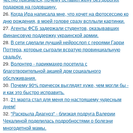
подарков на годовщину.
26.
Когда Ира написала мне, что хочет на фотосессию ко
дню рождения, в моей голове сразу всплыли картинки.
27.
Агенты ФСБ задержали студентов, оказывавших
финансовую поддержку украинской армии.
28.
В сети сделали лучший нейрослоп с героями Гарри
Поттера, которые сыграли всратую провинциальную
свадьбу.
29.
Волонтер - парикмахер посетила с
благотворительной акцией дом социального
обслуживания.
30.
Почему 90% причесок выглядят хуже, чем могли бы -
и как это быстро исправить.
31.
21 марта стал для меня по-настоящему чудесным
днем!
32.
"Раскрыла Диагноз" - близкая подруга Валерии
Чекалиной поделилась подробностями о болезни
многодетной мамы.