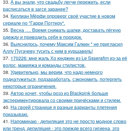
33.
А вы знали, что свадьбу легче пережить, если
расписаться в загсе заранее?
34.
Киллиан Мёрфи опроверг своё участие в новом
сериале по "Гарри Поттеру".
35.
Весна …. Время снимать шапки, доставать лёгкую
одежду и приводить себя в порядок.
36.
Выяснилось, почему Максим Галкин * не пригласил
Аллу Пугачеву тусить с ним в куршавель!
37.
170226: мне жаль Хо юнджин из Le Ssserafim из-за её
волос, макияжа и команды стилистов.
38.
Удивительно, мы верим, что надо немного
поднатужиться, подзаработать, сэкономить, потерпеть
некоторые ограничения.
39.
Автор хочет, чтобы розэ из Blackpink больше
экспериментировала со своими причёсками и стилем.
40.
На своей странице я разные варианты плетения
показываю.
41.
Напоминаю - депиляция это не просто модное слово
или тренд, депиляция - это прежде всего гигиена, это