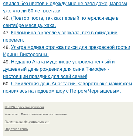
явился без цветов и одежду мне не взял даже, маразм
уже что ли 80 лет всетаки.
46.
(Повтор поста, так как первый потерялся еще в
сентябре месяца, хаха.
47.
Коломбина в кресле у зеркала, вся в ожидании
перемен.
48.
Ультра модная стрижка пикси для прекрасной гостьи
Ирины Викторовны!
49.
Недавно Агата муцениеце устроила тёплый и
душевный день рождения для сына Тимофея -
настоящий праздник для всей семьи!
50.
Семилетняя дочь Анастасии Заворотнюк с макияжем
появилась на ледовом шоу с Петром Чернышевым.
© 2026 Красивые прически
Контакты
Пользовательское соглашение
Политика конфидециальности
Обратная связь