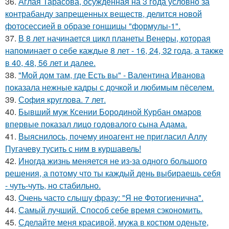
36.
Аглая Тарасова, осужденная на 3 года условно за
контрабанду запрещенных веществ, делится новой
фотосессией в образе гонщицы "формулы-1".
37.
В 8 лет начинается цикл планеты Венеры, которая
напоминает о себе каждые 8 лет - 16, 24, 32 года, а также
в 40, 48, 56 лет и далее.
38.
"Мой дом там, где Есть вы" - Валентина Иванова
показала нежные кадры с дочкой и любимым пёселем.
39.
София круглова. 7 лет.
40.
Бывший муж Ксении Бородиной Курбан омаров
впервые показал лицо годовалого сына Адама.
41.
Выяснилось, почему иноагент не пригласил Аллу
Пугачеву тусить с ним в куршавель!
42.
Иногда жизнь меняется не из-за одного большого
решения, а потому что ты каждый день выбираешь себя
- чуть-чуть, но стабильно.
43.
Очень часто слышу фразу: "Я не Фотогиенична".
44.
Самый лучший. Способ себе время сэкономить.
45.
Сделайте меня красивой, мужа в костюм оденьте,