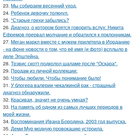
23.
Мы собираем весенний уход.
24.
Ребенок девочку толкнул.
25.
"Старые грехи забылись?
26.
Диагноз, о котором боятся говорить вслух: Никита
Ефремов прервал молчание и обратился к поклонникам.
27.
Меган маркл вместе с мужем прилетела в Иорданию
- на фоне новости о том, что её имя (и фото) всплыло в
деле Эпштейна.
28.
Трэвис скотт подколол шаламе после "Оскара".
29.
Продам из личной коллекции:
30.
Чтобы любили. Чтобы понимание было!
31.
У блогера валерии чекалкиной рак - страшный
диагноз обнаружили.
32.
Красивая, значит не очень умная?
33.
На память об одном из самых лучших периодов в
моей жизни.
34.
Воспоминания Ивана Бородина, 2003 год выпуска.
35.
Деми Мур модную провокацию устроила.