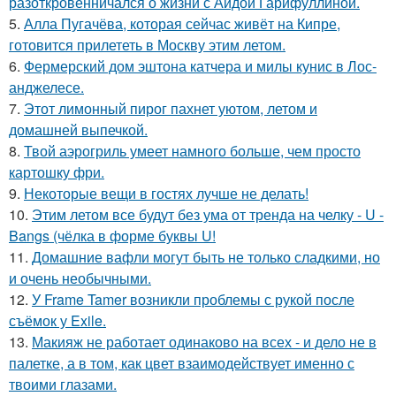
разоткровенничался о жизни с Аидой Гарифуллиной.
5.
Алла Пугачёва, которая сейчас живёт на Кипре,
готовится прилететь в Москву этим летом.
6.
Фермерский дом эштона катчера и милы кунис в Лос-
анджелесе.
7.
Этот лимонный пирог пахнет уютом, летом и
домашней выпечкой.
8.
Твой аэрогриль умеет намного больше, чем просто
картошку фри.
9.
Некоторые вещи в гостях лучше не делать!
10.
Этим летом все будут без ума от тренда на челку - U -
Bangs (чёлка в форме буквы U!
11.
Домашние вафли могут быть не только сладкими, но
и очень необычными.
12.
У Frame Tamer возникли проблемы с рукой после
съёмок у Exile.
13.
Макияж не работает одинаково на всех - и дело не в
палетке, а в том, как цвет взаимодействует именно с
твоими глазами.