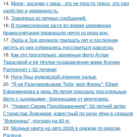
14.
Мини - косички у лица - это не просто тренд, это про
удобство и уверенность.
15.
Заказчица из личных сообщений.
16.
В подмосковном загсе во время церемонии
бракосочетания произошло нечто из ряда вон.
17.
Люба и Зоя дружили тридцать лет и последние
десять из них собирались поссориться навсегда.
18.
Как это трогательно: архивные фото Аглаи
Тарасовой и её тёплое поздравление маме Ксении
Раппопорт с 52 летием!
19.
Ноги Яны рудковской длиннее пальм.
20.
"Я не Разочаровываю Тебя, моя Жизнь": Юлия
Ефременкова в день 39-летия показала трогательные
фото с сыновьями - близнецами от монтезира.
21.
"Удивил Своим Преображением": 52-летний актёр
Станислав Дужников, известный по роли лёни в сериале
"Воронины", похудел на 60 кг.
22.
Модные цвета на лето 2026 в одежде по версии
Pantone.