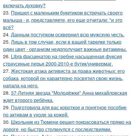
включать духовку?
23.
Пришел с маленьким букетиком встречать своего
малыша - и, представляете, его еще отчитали: "и это
всё?
24.
Данным поступком осквернил всю мужскую честь.
25.
Лишь в том случае, если в вашей тарелке только
один цвет - организм недополучает важные витамины.
26.
Libra фасцинатор на гребне насыщенная фуксия
страусиные перья 2000-2010-е бутик/универмаг.
27.
Жестокая атака активиста за права животных: его
собака, которой он характерно посвятил свою жизнь,
напала на него.
28.
37-Летняя звезда "Молодёжки" Анна михайловская
ждет второго ребёнка.
29.
Подготовила для вас короткое и понятное пособие
по активам в уходе за кожей.
30.
Школьник из Тюмени решил покрасоваться прямо на
дороге, но быстро столкнулся с последствиями.