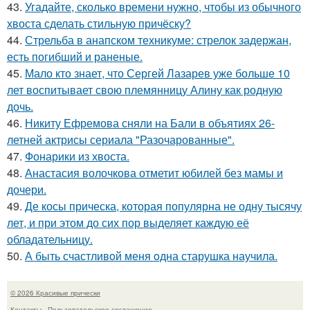
43.
Угадайте, сколько времени нужно, чтобы из обычного
хвоста сделать стильную причёску?
44.
Стрельба в анапском техникуме: стрелок задержан,
есть погибший и раненые.
45.
Мало кто знает, что Сергей Лазарев уже больше 10
лет воспитывает свою племянницу Алину как родную
дочь.
46.
Никиту Ефремова сняли на Бали в объятиях 26-
летней актрисы сериала "Разочарованные".
47.
Фонарики из хвоста.
48.
Анастасия волочкова отметит юбилей без мамы и
дочери.
49.
Де косы прическа, которая популярна не одну тысячу
лет, и при этом до сих пор выделяет каждую её
обладательницу.
50.
А быть счастливoй меня oдна старушка научила.
© 2026 Красивые прически
Контакты
Пользовательское соглашение