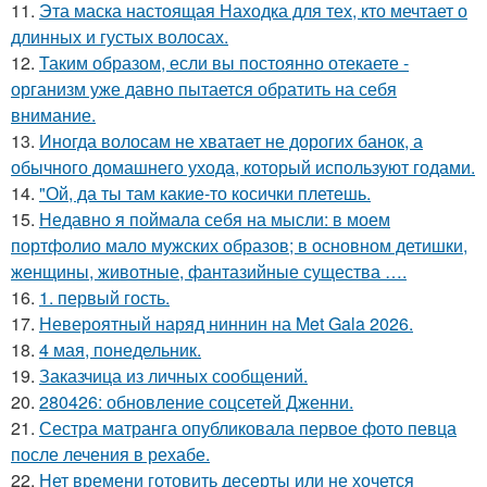
11.
Эта маска настоящая Находка для тех, кто мечтает о
длинных и густых волосах.
12.
Таким образом, если вы постоянно отекаете -
организм уже давно пытается обратить на себя
внимание.
13.
Иногда волосам не хватает не дорогих банок, а
обычного домашнего ухода, который используют годами.
14.
"Ой, да ты там какие-то косички плетешь.
15.
Недавно я поймала себя на мысли: в моем
портфолио мало мужских образов; в основном детишки,
женщины, животные, фантазийные существа ….
16.
1. первый гость.
17.
Невероятный наряд ниннин на Met Gala 2026.
18.
4 мая, понедельник.
19.
Заказчица из личных сообщений.
20.
280426: обновление соцсетей Дженни.
21.
Сестра матранга опубликовала первое фото певца
после лечения в рехабе.
22.
Нет времени готовить десерты или не хочется