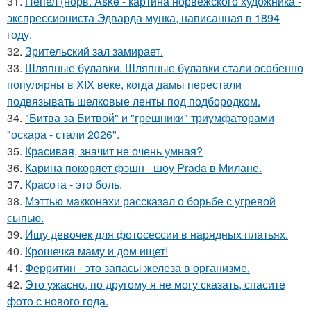
31.
Пепел (норв. Aske - картина норвежского художника -
экспрессиониста Эдварда мунка, написанная в 1894
году.
32.
Зрительский зал замирает.
33.
Шляпные булавки. Шляпные булавки стали особенно
популярны в XIX веке, когда дамы перестали
подвязывать шелковые ленты под подбородком.
34.
"Битва за Битвой" и "грешники" триумфаторами
"оскара - стали 2026".
35.
Красивая, значит не очень умная?
36.
Карина покоряет фэшн - шоу Prada в Милане.
37.
Красота - это боль.
38.
Мэттью макконахи рассказал о борьбе с угревой
сыпью.
39.
Ищу девочек для фотосессии в нарядных платьях.
40.
Крошечка маму и дом ищет!
41.
Ферритин - это запасы железа в организме.
42.
Это ужасно, по другому я не могу сказать, спасите
фото с нового года.