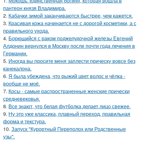
1.
Мокошь: единственная богиня, которая вошла в
пантеон князя Владимира.
2.
Кабачки зимой заканчиваются быстрее, чем кажется.
3.
Красивая кожа начинается не с дорогой косметики, а с
правильного ухода.
4.
Борющийся с раком поджелудочной железы Евгений
Алдонин вернулся в Москву после почти года лечения в
Германии.
5.
Иногда вы просите меня заплести прическу вовсе без
канекалона.
6.
Я была убеждена, что рыжий цвет волос и чёлка -
вообще не моё.
7.
Косы - самые распространенные женские прически
средневековья.
8.
Все знают, что белая футболка делает лицо свежее.
9.
Ну это уже классика, плавный переход, правильная
форма и текстура.
10.
Запуск "Курортный Переполох или Родственные
узы".