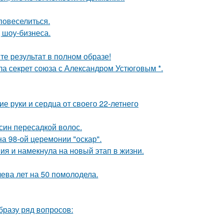
повеселиться.
 шоу-бизнеса.
те результат в полном образе!
ла секрет союза с Александром Устюговым *.
е руки и сердца от своего 22-летнего
син пересадкой волос.
на 98-ой церемонии "оскар".
ия и намекнула на новый этап в жизни.
чева лет на 50 помолодела.
образу ряд вопросов: