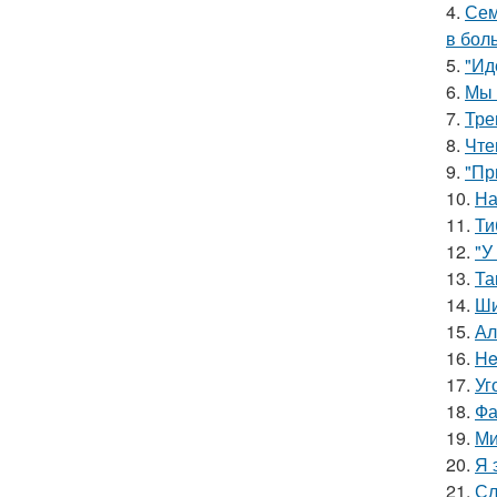
4.
Сем
в бол
5.
"Ид
6.
Мы 
7.
Тре
8.
Чте
9.
"Пр
10.
На
11.
Ти
12.
"У
13.
Та
14.
Ши
15.
Ал
16.
He
17.
Уг
18.
Фа
19.
Ми
20.
Я 
21.
Сл