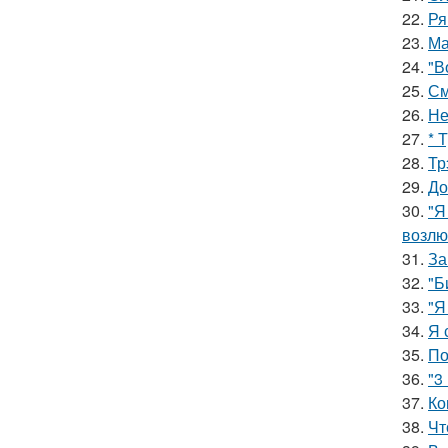
22.
Ря
23.
Ма
24.
"В
25.
См
26.
Не
27.
* 
28.
Тр
29.
До
30.
"Я
возлю
31.
За
32.
"Б
33.
"Я
34.
Я 
35.
По
36.
"3
37.
Ко
38.
Чт