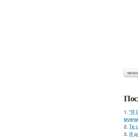
читат
Пос
1.
"Я 
мужчи
2.
Те 
3.
Я д