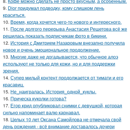
8.
Кофе можно сделать не просто вкусным, а особенным.
9.
Dior придумал подводку, кому слишком лень
краситься.
10.
Время, когда хочется чего-то нового и интересного.
11.
После долгого перерыва Анастасия Решетова всё же
решилась показать подписчикам фото в бикини.
12.
История с Дмитрием Назаровым внезапно получила
новое и очень эмоциональное продолжение.
13.
Многие даже не догадываются, что обычное алоэ
используют не только для кожи, но и для поддержки
зрения.
14.
Супер милый контент продолжается от тимати и его
красавиц.
15.
Не_наигралась. История_одной_куклы.
16.
Прическа куколки готова?
17.
Егор крид опубликовал снимки с девушкой, которая
сильно напоминает валю карнавал.
18.
Целых 10 лет Оксана Самойлова не отмечала свой
день рождения - всё внимание доставалось дочери