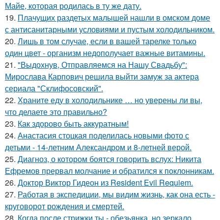
Майе, которая родилась в ту же дату.
19.
Плачущих раздетых малышей нашли в омском доме
с антисанитарными условиями и пустым холодильником.
20.
Лишь в том случае, если в вашей тарелке только
один цвет - организм недополучает важные витамины.
21.
"Выдохнув, Отправляемся на Нашу Свадьбу":
Мирослава Карпович решила выйти замуж за актера
сериала "Склифосовский".
22.
Храните еду в холодильнике … но уверены ли вы,
что делаете это правильно?
23.
Как здорово быть аккуратным!
24.
Анастасия стоцкая поделилась новыми фото с
детьми - 14-летним Александром и 8-летней верой.
25.
Диагноз, о котором боятся говорить вслух: Никита
Ефремов прервал молчание и обратился к поклонникам.
26.
Доктор Виктор Гидеон из Resident Evil Requiem.
27.
Работая в экспедиции, мы видим жизнь, как она есть -
круговорот рождения и смертей.
28.
Когда после стрижки ты - обезьянка, но зеркало