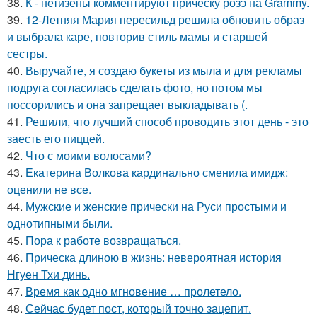
38.
К - нетизены комментируют прическу розэ на Grammy.
39.
12-Летняя Мария пересильд решила обновить образ
и выбрала каре, повторив стиль мамы и старшей
сестры.
40.
Выручайте, я создаю букеты из мыла и для рекламы
подруга согласилась сделать фото, но потом мы
поссорились и она запрещает выкладывать (.
41.
Решили, что лучший способ проводить этот день - это
заесть его пиццей.
42.
Что с моими волосами?
43.
Екатерина Волкова кардинально сменила имидж:
оценили не все.
44.
Мужские и женские прически на Руси простыми и
однотипными были.
45.
Пора к работе возвращаться.
46.
Прическа длиною в жизнь: невероятная история
Нгуен Тхи динь.
47.
Время как одно мгновение … пролетело.
48.
Сейчас будет пост, который точно зацепит.