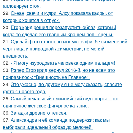
аплодирует стоя.
29.
Океан, свечи и кудри: Алсу показала кадры, от
которых хочется в отпуск.
30.
Егор крид решил перезапустить образ, который
когда-то сделал его главным Крашем поп - сцены.
31.
Сделай фото строго по моему селфи, без изменений
черт лица и природной асимметрии, не меняй
внешность.
32.
- Я могу изуродовать человека одним пальцем!
33.
Рэпер Егор крид вернул 2016-й, но не всем это
понравилось: "Внешность не Главное".
34.
Это ужасно, по другому я не могу сказать, спасите
фото с нового года.
35.
Самый печальный олимпийский вид спорта - это
одиночное женское фигурное катание.
36.
Загадки древнего тепсея.
37.
Александра и её команда поддержки: как мы
выбирали идеальный образ до мелочей.