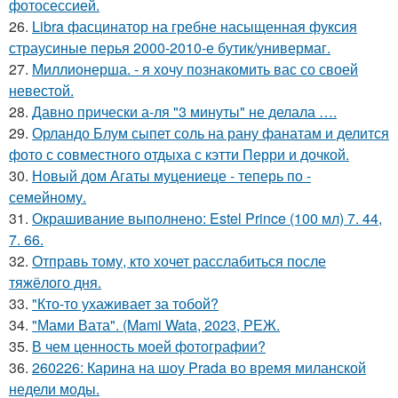
фотосессией.
26.
Libra фасцинатор на гребне насыщенная фуксия
страусиные перья 2000-2010-е бутик/универмаг.
27.
Миллионерша. - я хочу познакомить вас со своей
невестой.
28.
Давно прически а-ля "3 минуты" не делала ….
29.
Орландо Блум сыпет соль на рану фанатам и делится
фото с совместного отдыха с кэтти Перри и дочкой.
30.
Новый дом Агаты муцениеце - теперь по -
семейному.
31.
Окрашивание выполнено: Estel Prince (100 мл) 7. 44,
7. 66.
32.
Отправь тому, кто хочет расслабиться после
тяжёлого дня.
33.
"Кто-то ухаживает за тобой?
34.
"Мами Вата". (Mami Wata, 2023, РЕЖ.
35.
В чем ценность моей фотографии?
36.
260226: Карина на шоу Prada во время миланской
недели моды.