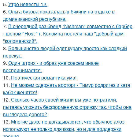
5.
Утро невесты 12.
6.
Ольга бузова показалась в бикини на отдыхе в
доминиканской республике.
7.
В очередной раз бренд "Nishman" совместно с барбер
- шопом "Host " г. Коломна постели наш "добрый дом
"коломенский".
8.
Большинство людей едят курагу просто как сладкий
перекус.
9.
Один штрих - и образ уже совсем иначе
воспринимается.
10.
Поэтическая романтика ума!
11.
Не можем сдержать восторг - Тимур родригез и катя
кабак женятся!
12.
Сколько часов своей жизни вы уже потратили,
пытаясь уложить бесформенную стрижку так, чтобы она
выглядела дорого?
13.
Многие даже не догадываются, что обычное алоэ
используют не только для кожи, но и для поддержки
зрения.