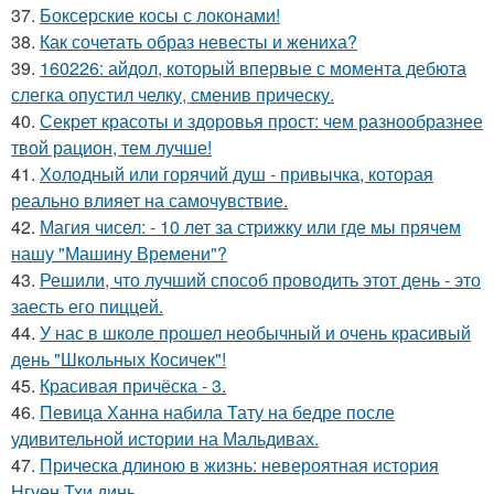
37.
Боксерские косы с локонами!
38.
Как сочетать образ невесты и жениха?
39.
160226: айдол, который впервые с момента дебюта
слегка опустил челку, сменив прическу.
40.
Секрет красоты и здоровья прост: чем разнообразнее
твой рацион, тем лучше!
41.
Холодный или горячий душ - привычка, которая
реально влияет на самочувствие.
42.
Магия чисел: - 10 лет за стрижку или где мы прячем
нашу "Машину Времени"?
43.
Решили, что лучший способ проводить этот день - это
заесть его пиццей.
44.
У нас в школе прошел необычный и очень красивый
день "Школьных Косичек"!
45.
Красивая причёска - 3.
46.
Певица Ханна набила Тату на бедре после
удивительной истории на Мальдивах.
47.
Прическа длиною в жизнь: невероятная история
Нгуен Тхи динь.