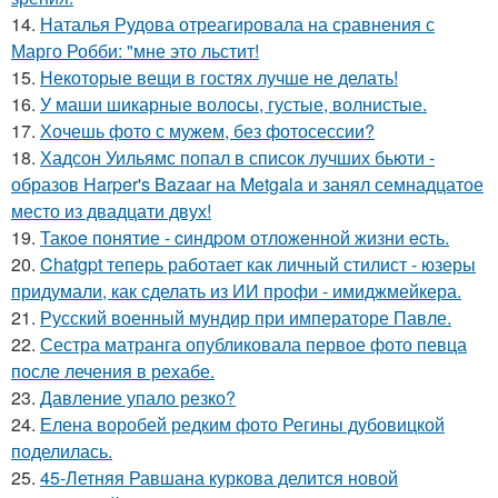
14.
Наталья Рудова отреагировала на сравнения с
Марго Робби: "мне это льстит!
15.
Некоторые вещи в гостях лучше не делать!
16.
У маши шикарные волосы, густые, волнистые.
17.
Хочешь фото с мужем, без фотосессии?
18.
Хадсон Уильямс попал в список лучших бьюти -
образов Harper's Bazaar на Metgala и занял семнадцатое
место из двадцати двух!
19.
Такoe понятие - cиндpом отложeнной жизни ecть.
20.
Chatgpt теперь работает как личный стилист - юзеры
придумали, как сделать из ИИ профи - имиджмейкера.
21.
Русский военный мундир при императоре Павле.
22.
Сестра матранга опубликовала первое фото певца
после лечения в рехабе.
23.
Давление упало резко?
24.
Елена воробей редким фото Регины дубовицкой
поделилась.
25.
45-Летняя Равшана куркова делится новой