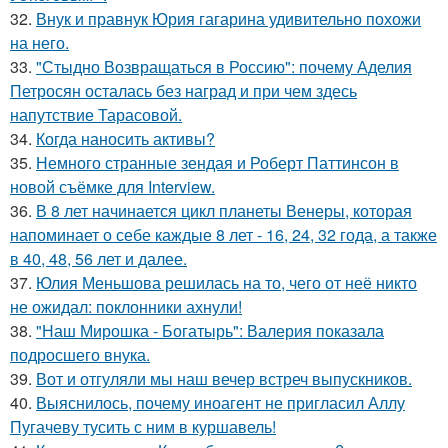
32.
Внук и правнук Юрия гагарина удивительно похожи
на него.
33.
"Стыдно Возвращаться в Россию": почему Аделия
Петросян осталась без наград и при чем здесь
напутствие Тарасовой.
34.
Когда наносить активы?
35.
Немного странные зендая и Роберт Паттинсон в
новой съёмке для Interview.
36.
В 8 лет начинается цикл планеты Венеры, которая
напоминает о себе каждые 8 лет - 16, 24, 32 года, а также
в 40, 48, 56 лет и далее.
37.
Юлия Меньшова решилась на то, чего от неё никто
не ожидал: поклонники ахнули!
38.
"Наш Мирошка - Богатырь": Валерия показала
подросшего внука.
39.
Вот и отгуляли мы наш вечер встреч выпускников.
40.
Выяснилось, почему иноагент не пригласил Аллу
Пугачеву тусить с ним в куршавель!