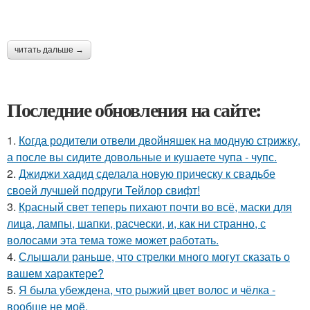
читать дальше →
Последние обновления на сайте:
1.
Когда родители отвели двойняшек на модную стрижку,
а после вы сидите довольные и кушаете чупа - чупс.
2.
Джиджи хадид сделала новую прическу к свадьбе
своей лучшей подруги Тейлор свифт!
3.
Красный свет теперь пихают почти во всё, маски для
лица, лампы, шапки, расчески, и, как ни странно, с
волосами эта тема тоже может работать.
4.
Слышали раньше, что стрелки много могут сказать о
вашем характере?
5.
Я была убеждена, что рыжий цвет волос и чёлка -
вообще не моё.