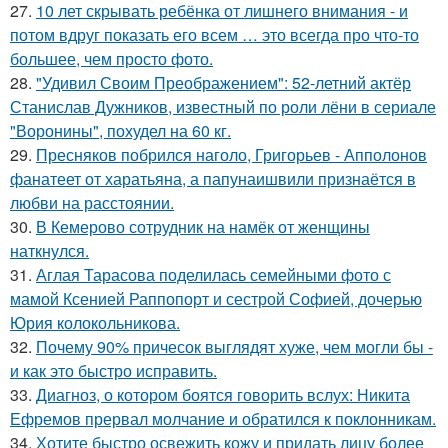
27.
10 лет скрывать ребёнка от лишнего внимания - и
потом вдруг показать его всем … это всегда про что-то
большее, чем просто фото.
28.
"Удивил Своим Преображением": 52-летний актёр
Станислав Дужников, известный по роли лёни в сериале
"Воронины", похудел на 60 кг.
29.
Пресняков побрился наголо, Григорьев - Апполонов
фанатеет от харатьяна, а папунаишвили признаётся в
любви на расстоянии.
30.
В Кемерово сотрудник на намёк от женщины
наткнулся.
31.
Аглая Тарасова поделилась семейными фото с
мамой Ксенией Раппопорт и сестрой Софией, дочерью
Юрия колокольникова.
32.
Почему 90% причесок выглядят хуже, чем могли бы -
и как это быстро исправить.
33.
Диагноз, о котором боятся говорить вслух: Никита
Ефремов прервал молчание и обратился к поклонникам.
34.
Хотите быстро освежить кожу и придать лицу более