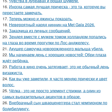
15.
Чувства в дубравах и рощах шумели.
16.
Иногда самая лучшая прическа - это та, которую вы
перестаете замечать.
17.
Теперь можно и джинсы показать.
18.
Невероятный наряд ниннин на Met Gala 2026.
19.
Заказчица из личных сообщений.
20.
Зендея вместе с мужем томом холландом попались
на глаза во время прогулки по Лос-анджелесу.
21.
Акушер самоучка новорожденного малыша убила.
22.
Мы начинаем день с хороших новостей: Обри плаза
ждёт ребёнка.
23.
Работа в кино очень затягивает, это не обычный день
визажиста.
24.
Как вы уже заметили, я часто меняю прически и цвет
волос.
25.
Чёлка - это не просто элемент стрижки, а один из
самых выразительных акцентов в образе.
26.
Внебрачный сын шварценеггера стал чемпионом по
бодибилдингу.