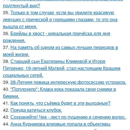
подтянутый вид?
35.
Только в том случае, если вы увидите красивую
девушку с прической и горящими глазами, то это она
вышла от меня.
36.
Брейды в хвост - идеальная причёска для дня
рождения.
37.
На память об одном из самых лучших периодов в
моей жизни.
38.
Старший сын Екатерины Климовой и Игоря
Петренко, 19-летний Матвей, стал настоящим Крашем
социальных сетей.
39.
28-Летняя певица интересную фотосессию устроила.
40.
"Поплохело": Клава кока показала свои снимки в
бикини.
41.
Как понять, что съёмка будет в эти выходные?
42.
Покуда катиться клубок.
43.
Сохраняйте! Чек - лист по пушению и сечению волос.
44.
Анна Курникова впервые попала в объективы