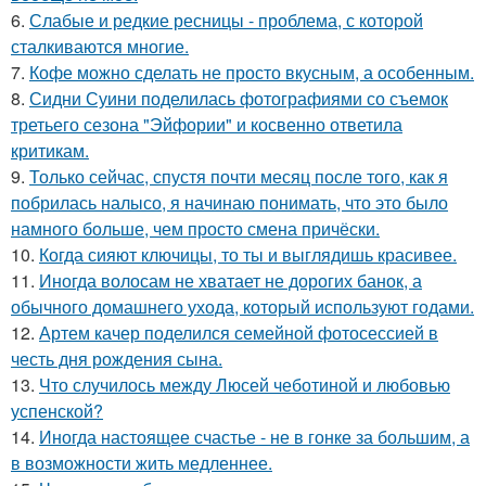
6.
Слабые и редкие ресницы - проблема, с которой
сталкиваются многие.
7.
Кофе можно сделать не просто вкусным, а особенным.
8.
Сидни Суини поделилась фотографиями со съемок
третьего сезона "Эйфории" и косвенно ответила
критикам.
9.
Только сейчас, спустя почти месяц после того, как я
побрилась налысо, я начинаю понимать, что это было
намного больше, чем просто смена причёски.
10.
Когда сияют ключицы, то ты и выглядишь красивее.
11.
Иногда волосам не хватает не дорогих банок, а
обычного домашнего ухода, который используют годами.
12.
Артем качер поделился семейной фотосессией в
честь дня рождения сына.
13.
Что случилось между Люсей чеботиной и любовью
успенской?
14.
Иногда настоящее счастье - не в гонке за большим, а
в возможности жить медленнее.