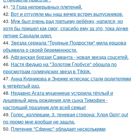
41.
"3 Года непрерывных плетений.
42.
Вот и отгуляли мы наш вечер встреч выпускников.
43.
Муж был очень рад третьему ребёнку, напился, но
хотя бы пришел как смог, спасибо ему за это, тока дочке
летние Сандали одел.
44.
Звезда сериала "Трудные Подростки" мила ершова
объявила о своей беременности.
45.
Афганская борзая Саманта - новая звезда соцсетей.
46.
Настя федько на "Золотом Глобусе" обошла по
просмотрам голивудских звезд в Tiktok.
47.
Анна Курникова и Энрике иглесиас стали родителями
в четвёртый раз.
48.
Недавно Агата муцениеце устроила тёплый и
душевный день рождения для сына Тимофея -
настоящий праздник для всей семьи!
49.
Голос_коллекции. 3. теневая сторона: Хлоя Goin' out
по промо мне вообще не зашла.
50.
Плетение "Сфинкс" обладает несколькими