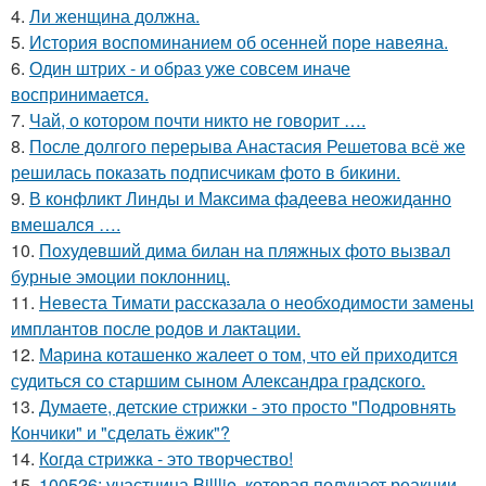
4.
Ли женщина должна.
5.
История воспоминанием об осенней поре навеяна.
6.
Один штрих - и образ уже совсем иначе
воспринимается.
7.
Чай, о котором почти никто не говорит ….
8.
После долгого перерыва Анастасия Решетова всё же
решилась показать подписчикам фото в бикини.
9.
В конфликт Линды и Максима фадеева неожиданно
вмешался ….
10.
Похудевший дима билан на пляжных фото вызвал
бурные эмоции поклонниц.
11.
Невеста Тимати рассказала о необходимости замены
имплантов после родов и лактации.
12.
Марина коташенко жалеет о том, что ей приходится
судиться со старшим сыном Александра градского.
13.
Думаете, детские стрижки - это просто "Подровнять
Кончики" и "сделать ёжик"?
14.
Когда стрижка - это творчество!
15.
100526: участница Billlie, которая получает реакции