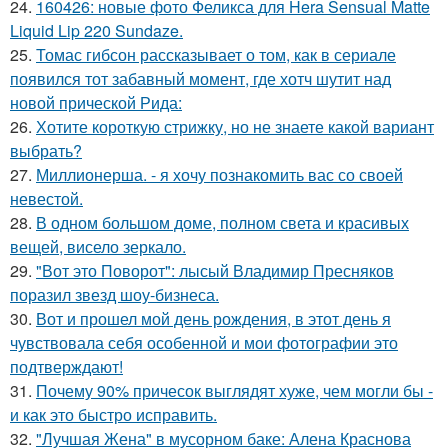
24.
160426: новые фото Феликса для Hera Sensual Matte
Liquid Lip 220 Sundaze.
25.
Томас гибсон рассказывает о том, как в сериале
появился тот забавный момент, где хотч шутит над
новой прической Рида:
26.
Хотите короткую стрижку, но не знаете какой вариант
выбрать?
27.
Миллионерша. - я хочу познакомить вас со своей
невестой.
28.
В одном большом доме, полном света и красивых
вещей, висело зеркало.
29.
"Вот это Поворот": лысый Владимир Пресняков
поразил звезд шоу-бизнеса.
30.
Вот и прошел мой день рождения, в этот день я
чувствовала себя особенной и мои фотографии это
подтверждают!
31.
Почему 90% причесок выглядят хуже, чем могли бы -
и как это быстро исправить.
32.
"Лучшая Жена" в мусорном баке: Алена Краснова