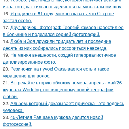
из-за того, как сильно выделяется на музыкальном шоу.
16.
Я родился в 81 году, можно сказать, что Ссср не
застал особо.
17.
Друг лерчек - фотограф Георгий камаев навестил ее
в больнице и поделился серией фотографий.
18.
Люба и Зоя дружили тридцать лет и последние
десять из них собирались поссориться навсегда.
19.
Не меняя внешности, создай гиперреалистичное
детализированное фото.
20.
Резиночки на пучок! Оказывается есть и такое
украшение для волос.
21.
Встречайте вторую обложку номера апрель - май'26
журнала Wedding, посвященному новой географии
любви.
22.
Альбом, который доказывает: прическа - это подпись
человека.
23.
45-Летняя Равшана куркова делится новой
фотосессией.