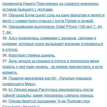
променяла Никиту Преснякова на газового инженера,
оставив бывшего с долгами.
33.
Орландо Блум сыпет соль на рану фанатам и делится
фото с совместного отдыха с кэтти Перри и дочкой.
34.
Окрашивание выполнено: Estel Prince (100 мл) 7. 44,
7. 66.
35.
Алсу поделилась снимками с океаном, свечами и
кудрями, которые сразу вызывают желание отправиться
в отпуск.
36.
Короткая стрижка шанель.
37.
Дочь уехала за границу в отпуск и попросила меня
пожить у неё пару недель - за домом присмотреть и кота
кормить.
38.
Правнук михалкова растёт - Наталья показала
подросшего Мишу.
39.
61-Летняя маша Распутина омолодилась после
тайной свадьбы: какие процедуры сделала певица.
40.
Откуда берётся ощущение "я не Подхожу под
Стандарты Красоты".