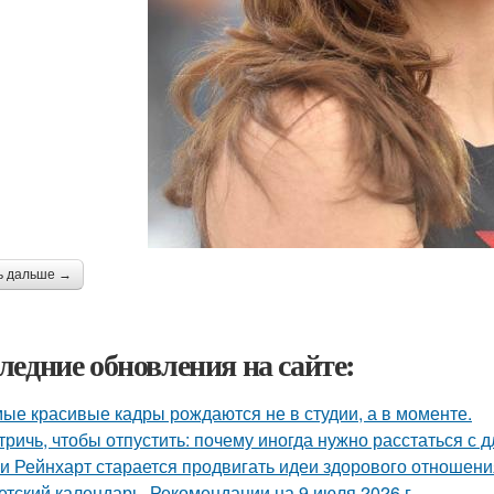
ь дальше →
ледние обновления на сайте:
ые красивые кадры рождаются не в студии, а в моменте.
тричь, чтобы отпустить: почему иногда нужно расстаться с д
и Рейнхарт старается продвигать идеи здорового отношени
етский календарь. Рекомендации на 9 июля 2026 г.