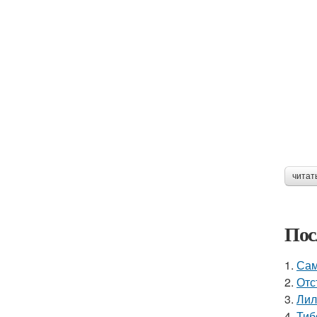
читат
Пос
1.
Сам
2.
Отс
3.
Лил
4.
Тиб