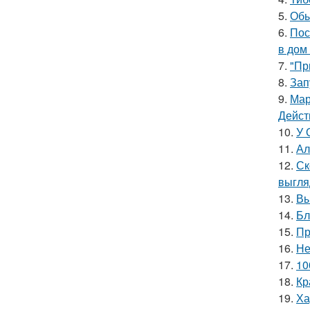
5.
Обы
6.
Пос
в дом
7.
"Пр
8.
Зап
9.
Мар
Дейст
10.
У 
11.
Ал
12.
Ск
выгля
13.
Вы
14.
Бл
15.
Пр
16.
Не
17.
10
18.
Кр
19.
Ха