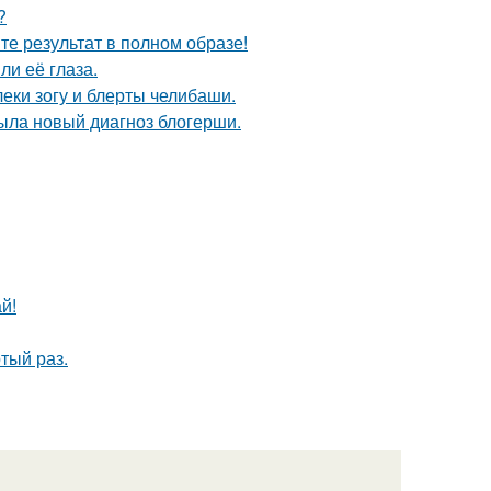
?
те результат в полном образе!
ли её глаза.
еки зогу и блерты челибаши.
рыла новый диагноз блогерши.
й!
тый раз.