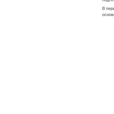
В пер
основ