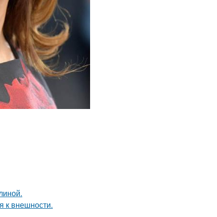
линой.
я к внешности.