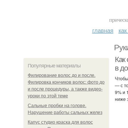
прическ
главная
как
Рук
Как
Популярные материалы
в д
Филирование волос до и после.
Чтобы
Филировка кончиков волос: фото до
— с т
и после процедуры, а также видео-
9% и 
уроки по этой теме
ниже 
Сальные пробки на голове.
Нарушение работы сальных желез
Капус студио краска для волос