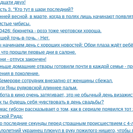
адцати двух!
сть 3. "Кто тут в цари последний?
нней весной, в марте, когда в полях лишь начинают появл
истые чибисы.
0426: брюнетка - розэ тоже чертовски хороша.
Сшей точь-в-точь. - Нет.
 начинаем день с хороших новостей: Обри плаза ждёт ребё
 что прошли первые дни в салоне.
ни - отпуск закончен!
ньше домашние отвары готовили почти в каждой семье - п
ения в поколение.
Кемерове сотрудник внезапно от женщины сбежал.
ги Яны рудковской длиннее пальм.
бота в кино очень затягивает, это не обычный день визажис
к ты будешь себя чувствовать в день свадьбы?
мас гибсон рассказывает о том, как в сериале появился тот
ской Рида:
о последние секунды перед страшным происшествием с 4-л
лолетний украинец плюнул в руку пожилого нищего, чтобы 