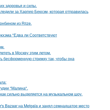
их здоровья и силы.
ледили за Харпер Бекхэм, которая отправилась
онбином из Riize.
екхэма "Едва ли Соответствуют
ом.
лететь в Москву этим летом.
ть бесформенную стрижку так, чтобы она
ала:
тудии "Малина".
о, как сильно выделяется на музыкальном шоу.
's Bazaar на Metgala и занял семнадцатое место