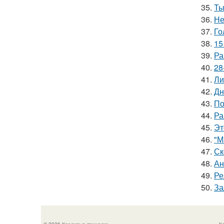
35.
Ты
36.
Не
37.
Го
38.
15
39.
Ра
40.
28
41.
Ли
42.
Дн
43.
По
44.
Ра
45.
Эт
46.
"М
47.
Ск
48.
Ан
49.
Ре
50.
За