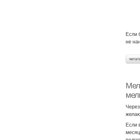
Если 
не на
читат
Мел
мел
Через
желаю
Если 
месяц
подго