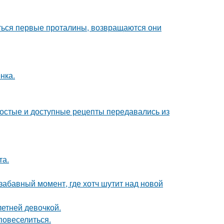
яться первые проталины, возвращаются они
нка.
ростые и доступные рецепты передавались из
та.
 забавный момент, где хотч шутит над новой
етней девочкой.
повеселиться.