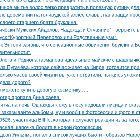
чное мытье волос легко превратить в полезную рутину для 
ле церемонии на голивудской аллее славы, папарацци прос
 своего старшего брата бруклина.
ичёски Мужских Айдолов: Надежда и Отчаяние" - версия с в
уск "Курортный Переполох или Родственные узы".
к Энтони заявив, что сенсационные обвинения бруклина Б
вительности".
Олега и Родиона газманова идеальные майские с шашлычк
ла Пугачёва, которая сейчас живёт на Кипре, готовится при
олько часов своей жизни вы уже потратили, пытаясь уложи
дела дорого?
 можете купить дорогую косметику ….
огер пропала Дина саева.
итча на ночь. Однажды к ежу в лесу подошли лисица и сказ
 заказывайте альбомы, ну и вообще фотосессии и фото в с
0526: участница Billlie, которая получает реакции из-за тог
асная шапочка Лолита в новой фотосессии.
дсон Уильямс попал в список лучших бьюти - образов Harper