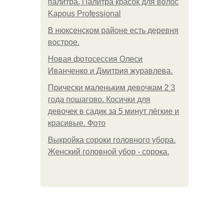
палитра. Палитра красок для волос
Kapous Professional
В нюксенском районе есть деревня
вострое.
Новая фотосессия Олеси
Иванченко и Дмитрия журавлева.
Прически маленьким девочкам 2 3
года пошагово. Косички для
девочек в садик за 5 минут лёгкие и
красивые. Фото
Выкройка сороки головного убора.
Женский головной убор - сорока.