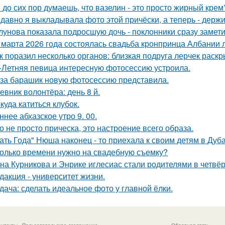
 до сих пор думаешь, что вазелин - это просто жирный крем
давно я выкладывала фото этой причёски, а теперь - держи
лунова показала подросшую дочь - поклонники сразу замети
 марта 2026 года состоялась свадьба кронпринца Албании л
к поразил несколько органов: близкая подруга лерчек раск
-Летняя певица интересную фотосессию устроила.
за барашик новую фотосессию представила.
евник волонтёра: день 8 й.
куда катиться клубок.
ннее абхазское утро 9. 00.
о не просто прическа, это настроение всего образа.
ать Года" Нюша наконец - то приехала к своим детям в Дуба
олько времени нужно на свадебную съемку?
на Курникова и Энрике иглесиас стали родителями в четвёр
дакция - университет жизни.
дача: сделать идеальное фото у главной ёлки.