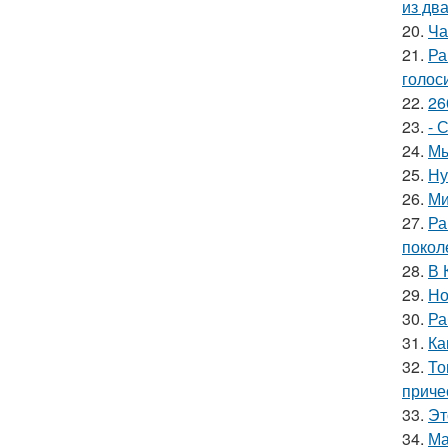
из дв
20.
Ча
21.
Ра
голос
22.
26
23.
- 
24.
Мы
25.
Ну
26.
Ми
27.
Ра
покол
28.
В 
29.
Но
30.
Ра
31.
Ка
32.
То
приче
33.
Эт
34.
Ма