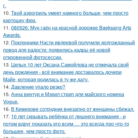
г.
10.
Твой аэрогриль умеет намного больше, чем просто
картошку фри.
11.
080526: Мун гаён на красной дорожке Baeksang Arts
Awards.
12.
Поклонники Насти ивлеевой получили долгожданный
повод для радости: появились кадры её новой
откровенной фотосессии.
13.
Целых 10 лет Оксана Самойлова не отмечала свой
день рождения - всё внимание доставалось дочери
Майе, которая родилась в ту же дату.
14.
Давление упало резко?
15.
Анна винтур и Мэрил стрип для майского номера
Vogue.
16.
В Кемерове сотрудник внезапно от женщины сбежал.
17.
10 лет скрывать ребёнка от лишнего внимания - и
потом вдруг показать его всем … это всегда про что-то
большее, чем просто фото.