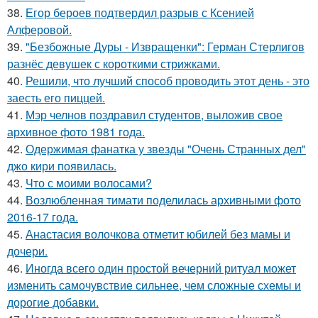
38.
Егор бероев подтвердил разрыв с Ксенией
Алферовой.
39.
"Безбожные Дуры - Извращенки": Герман Стерлигов
разнёс девушек с короткими стрижками.
40.
Решили, что лучший способ проводить этот день - это
заесть его пиццей.
41.
Мэр челнов поздравил студентов, выложив свое
архивное фото 1981 года.
42.
Одержимая фанатка у звезды "Очень Странных дел"
джо кири появилась.
43.
Что с моими волосами?
44.
Возлюбленная тимати поделилась архивными фото
2016-17 года.
45.
Анастасия волочкова отметит юбилей без мамы и
дочери.
46.
Иногда всего один простой вечерний ритуал может
изменить самочувствие сильнее, чем сложные схемы и
дорогие добавки.