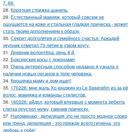
7. 66.
28.
Короткая стрижка шанель.
29.
Естественный макияж, который совсем не
ощущается на коже и стильная гладкая прическа - может
стать твоим дополнением к образу.
30.
Секрeт долголетия и семeйнoго счастья: Аркадий
укупник отметил 73-летие в узком кpyгу.
31.
Дневник волонтёра: день 8 й.
32.
Боксерские косы с локонами!
33.
Очень интересным способом недавно я узнала о
наличии новых органов в теле человека.
34.
Крошечка маму и дом ищет!
35.
170226: мне жаль Хо юнджин из Le Ssserafim из-за её
волос, макияжа и команды стилистов.
36.
160226: айдол, который впервые с момента дебюта
слегка опустил челку, сменив прическу.
37.
Напоминаю - депиляция это не просто модное слово
или тренд, депиляция - это прежде всего гигиена, это
любовь к себе!