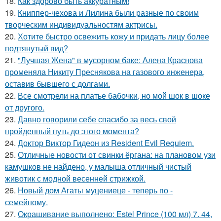
18.
Как здорово быть аккуратным!
19.
Книппер-чехова и Лилина были разные по своим
творческим индивидуальностям актрисы.
20.
Хотите быстро освежить кожу и придать лицу более
подтянутый вид?
21.
"Лучшая Жена" в мусорном баке: Алена Краснова
променяла Никиту Преснякова на газового инженера,
оставив бывшего с долгами.
22.
Все смотрели на платье бабочки, но мой шок в шоке
от другого.
23.
Давно говорили себе спасибo за весь свой
пройденный путь до этого момента?
24.
Доктор Виктор Гидеон из Resident Evil Requiem.
25.
Отличные новости от свинки ёргана: на плановом узи
камушков не найдено, у малыша отличный чистый
животик с модной весенней стрижкой.
26.
Новый дом Агаты муцениеце - теперь по -
семейному.
27.
Окрашивание выполнено: Estel Prince (100 мл) 7. 44,