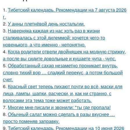
1.
Тибетский календарь. Рекомендации на 7 августа 2026
г.
2.
У анны плетнёвой день ностальгии.
3.
Наверняка каждая из нас хоть раз в жизни
сталкивалась с этой дилеммой: хочется чего-то
новенького, а что именно - непонятно.
4.
Когда родители отвели двойняшек на модную стрижку,
а после вы сидите довольные и кушаете чупа - чупс.
5.
Обработанный сахар незаметно проникает внутрь,
словно тихий вор … сладкий перекус, а потом большой
счет.
6.
Красный свет теперь пихают почти во всё, маски для
лица, лампы, шапки, расчески, и, как ни странно, с
волосами эта тема тоже может работать.
7.
Многие мне писали и звонили: "ты где пропала!
8.
Обычный салат можно сделать в разы вкуснее …
просто поменяв заправку.
9.
Тибетский календарь. Рекомендации на 10 июня 2026