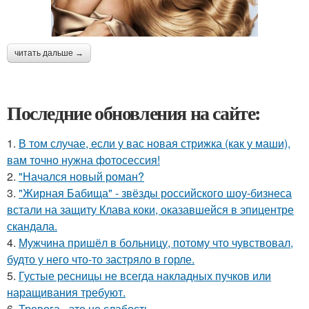
читать дальше →
Последние обновления на сайте:
1.
В том случае, если у вас новая стрижка (как у маши),
вам точно нужна фотосессия!
2.
"Начался новый роман?
3.
"Жирная Бабища" - звёзды российского шоу-бизнеса
встали на защиту Клава коки, оказавшейся в эпицентре
скандала.
4.
Мужчина пришёл в больницу, потому что чувствовал,
будто у него что-то застряло в горле.
5.
Густые ресницы не всегда накладных пучков или
наращивания требуют.
6.
Тревога - это не слабость.