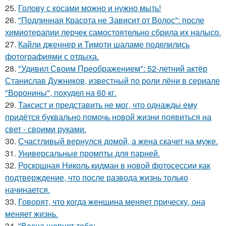
25.
Голову с косами можно и нужно мыть!
26.
"Подлинная Красота не Зависит от Волос": после
химиотерапии лерчек самостоятельно сбрила их налысо.
27.
Кайли дженнер и Тимоти шаламе поделились
фотографиями с отдыха.
28.
"Удивил Своим Преображением": 52-летний актёр
Станислав Дужников, известный по роли лёни в сериале
"Воронины", похудел на 60 кг.
29.
Таксист и представить не мог, что однажды ему
придётся буквально помочь новой жизни появиться на
свет - своими руками.
30.
Счастливый вернулся домой, а жена скачет на муже.
31.
Универсальные промпты для парней.
32.
Роскошная Николь кидман в новой фотосессии как
подтверждение, что после развода жизнь только
начинается.
33.
Говорят, что когда женщина меняет прическу, она
меняет жизнь.
34.
"Весна шепнет тебе: