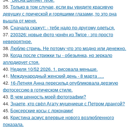
35.
Только в том случае, если вы увидите красивую
девушку с прической и горящими глазами, то это она
вышла от меня.
36.
Сначала скажут: - тебе надо по-другому одеться.
37.
230326: новые фото чонён из Twice - это просто
невероятное.
38.
Люблю стричь. Не потому что это модно или денежно.
39.
Когда после стрижки ты - обезьянка, но зеркало
аплодирует стоя.
40.
Неделя 10/52 2026. 1. рисовала меньше.
41.
Международный женский день - 8 марта ….
42.
16-Летняя Анна пересильд опубликовала дерзкую
фотосессию в готическом стиле.
43.
В чем ценность моей фотографии?
44.
Знаете, кто свёл Агату муцениеце с Петром дрангой?
45.
Боксерские косы с локонами!
46.
Кристина асмус впервые нового возлюбленного
показала.