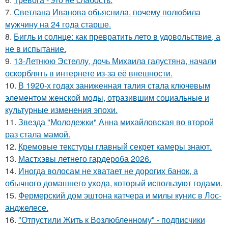
7.
Светлана Иванова объяснила, почему полюбила
мужчину на 24 года старше.
8.
Бигль и солнце: как превратить лето в удовольствие, а
не в испытание.
9.
13-Летнюю Эстеллу, дочь Михаила галустяна, начали
оскорблять в интернете из-за её внешности.
10.
В 1920-х годах заниженная талия стала ключевым
элементом женской моды, отразившим социальные и
культурные изменения эпохи.
11.
Звезда "Молодежки" Анна михайловская во второй
раз стала мамой.
12.
Кремовые текстуры главный секрет камеры знают.
13.
Мастхэвы летнего гардероба 2026.
14.
Иногда волосам не хватает не дорогих банок, а
обычного домашнего ухода, который используют годами.
15.
Фермерский дом эштона катчера и милы кунис в Лос-
анджелесе.
16.
"Отпустили Жить к Возлюбленному" - подписчики