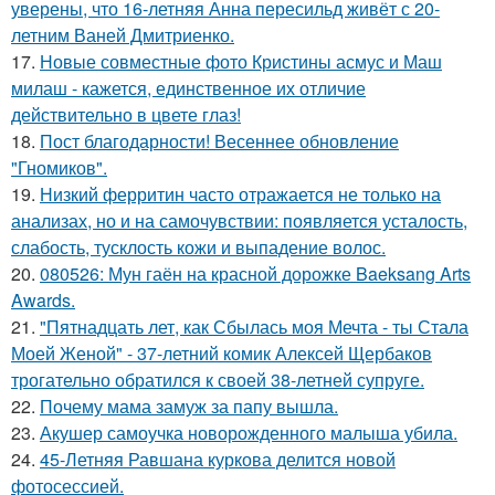
уверены, что 16-летняя Анна пересильд живёт с 20-
летним Ваней Дмитриенко.
17.
Новые совместные фото Кристины асмус и Маш
милаш - кажется, единственное их отличие
действительно в цвете глаз!
18.
Пост благодарности! Весеннее обновление
"Гномиков".
19.
Низкий ферритин часто отражается не только на
анализах, но и на самочувствии: появляется усталость,
слабость, тусклость кожи и выпадение волос.
20.
080526: Мун гаён на красной дорожке Baeksang Arts
Awards.
21.
"Пятнадцать лет, как Сбылась моя Мечта - ты Стала
Моей Женой" - 37-летний комик Алексей Щербаков
трогательно обратился к своей 38-летней супруге.
22.
Почему мама замуж за папу вышла.
23.
Акушер самоучка новорожденного малыша убила.
24.
45-Летняя Равшана куркова делится новой
фотосессией.