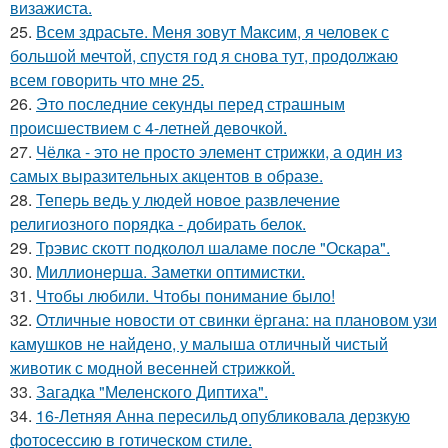
визажиста.
25.
Всем здрасьте. Меня зовут Максим, я человек с
большой мечтой, спустя год я снова тут, продолжаю
всем говорить что мне 25.
26.
Это последние секунды перед страшным
происшествием с 4-летней девочкой.
27.
Чёлка - это не просто элемент стрижки, а один из
самых выразительных акцентов в образе.
28.
Теперь ведь у людей новое развлечение
религиозного порядка - добирать белок.
29.
Трэвис скотт подколол шаламе после "Оскара".
30.
Миллионерша. Заметки оптимистки.
31.
Чтобы любили. Чтобы понимание было!
32.
Отличные новости от свинки ёргана: на плановом узи
камушков не найдено, у малыша отличный чистый
животик с модной весенней стрижкой.
33.
Загадка "Меленского Диптиха".
34.
16-Летняя Анна пересильд опубликовала дерзкую
фотосессию в готическом стиле.