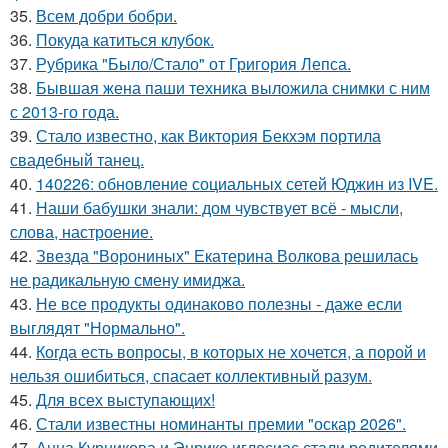
35.
Всем добри бобри.
36.
Покуда катиться клубок.
37.
Рубрика "Было/Стало" от Григория Лепса.
38.
Бывшая жена паши техника выложила снимки с ним
с 2013-го года.
39.
Стало известно, как Виктория Бекхэм портила
свадебный танец.
40.
140226: обновление социальных сетей Юджин из IVE.
41.
Наши бабушки знали: дом чувствует всё - мысли,
слова, настроение.
42.
Звезда "Ворониных" Екатерина Волкова решилась
не радикальную смену имиджа.
43.
Не все продукты одинаково полезны - даже если
выглядят "Нормально".
44.
Когда есть вопросы, в которых не хочется, а порой и
нельзя ошибиться, спасает коллективный разум.
45.
Для всех выступающих!
46.
Стали известны номинанты премии "оскар 2026".
47.
Анна Курникова и Энрике иглесиас стали родителями