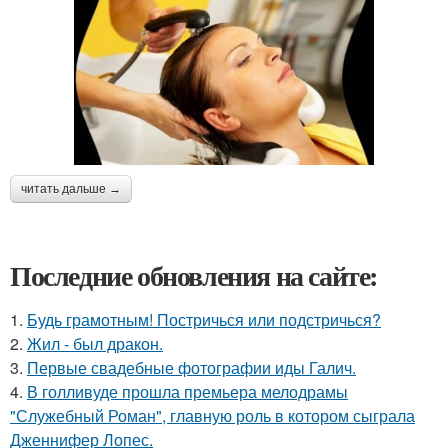
читать дальше →
Последние обновления на сайте:
1.
Будь грамотным! Постричься или подстричься?
2.
Жил - был дракон.
3.
Первые свадебные фотографии иды Галич.
4.
В голливуде прошла премьера мелодрамы
"Служебный Роман", главную роль в котором сыграла
Дженнифер Лопес.