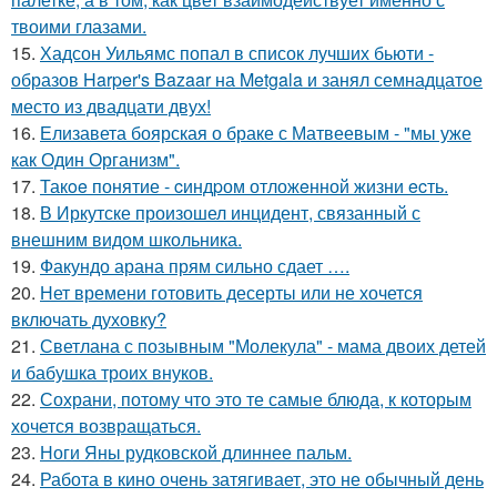
твоими глазами.
15.
Хадсон Уильямс попал в список лучших бьюти -
образов Harper's Bazaar на Metgala и занял семнадцатое
место из двадцати двух!
16.
Елизавета боярская о браке с Матвеевым - "мы уже
как Один Организм".
17.
Такoe понятие - cиндpом отложeнной жизни ecть.
18.
В Иркутске произошел инцидент, связанный с
внешним видом школьника.
19.
Факундо арана прям сильно сдает ….
20.
Нет времени готовить десерты или не хочется
включать духовку?
21.
Светлана с позывным "Молекула" - мама двоих детей
и бабушка троих внуков.
22.
Сохрани, потому что это те самые блюда, к которым
хочется возвращаться.
23.
Ноги Яны рудковской длиннее пальм.
24.
Работа в кино очень затягивает, это не обычный день