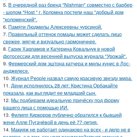
5.
В очередной раз бренд "Nishman" совместно с барбер
- шопом "Host " г. Коломна постели наш "добрый дом
"коломенский".
6.
Памяти Людмилы Алексеевны чурсиной.
7.
Правильный оттенок помады может сделать лицо
свежее, мягче и визуально гармоничнее.
8.
Гарик Харламов и Катерина Ковальчук в новой
фотосессии для весенней выпуска журнала "Урожай".
9.
Фермерский дом эштона катчера и милы кунис в Лос-
анджелесе.
10.
Журнал People назвал самую красивую звезду мира.
11.
Дени исполнилось 28 лет: Кристина Орбакайте
показала, как выглядит ее младший сын.
12.
Мы подбираем идеальную причёску под форму
вашего лица с помощью ИИ.
13.
Филипп Киркоров публично обратился к бывшей
жене Алле Пугачёвой в день её 77-летия.
14.
Макияж не работает одинаково на всех - и дело не в
палетке, а в том, как цвет взаимодействует именно с