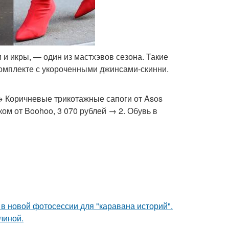
и икры, — один из мастхэвов сезона. Такие
 комплекте с укороченными джинсами-скинни.
 → Коричневые трикотажные сапоги от Asos
ом от Boohoo, 3 070 рублей → 2. Обувь в
в новой фотосессии для "каравана историй".
линой.