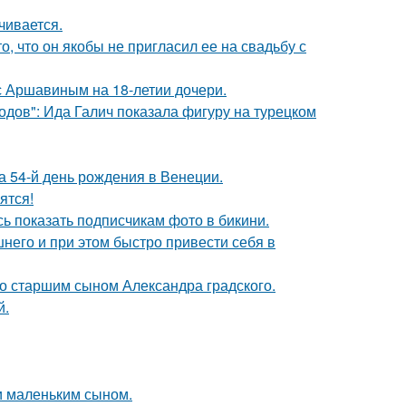
чивается.
о, что он якобы не пригласил ее на свадьбу с
с Аршавиным на 18-летии дочери.
одов": Ида Галич показала фигуру на турецком
 54-й день рождения в Венеции.
ятся!
ь показать подписчикам фото в бикини.
него и при этом быстро привести себя в
со старшим сыном Александра градского.
й.
и маленьким сыном.