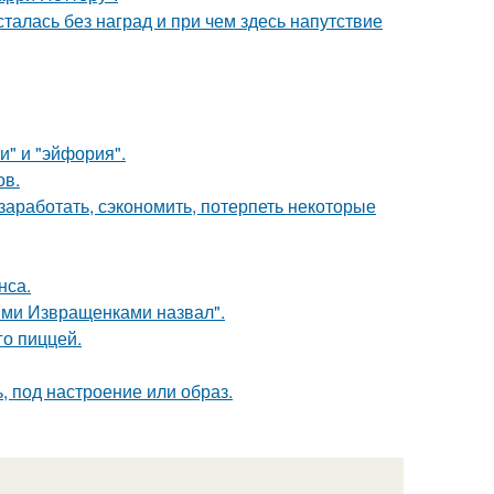
талась без наград и при чем здесь напутствие
и" и "эйфория".
ов.
заработать, сэкономить, потерпеть некоторые
нса.
ыми Извращенками назвал".
го пиццей.
, под настроение или образ.