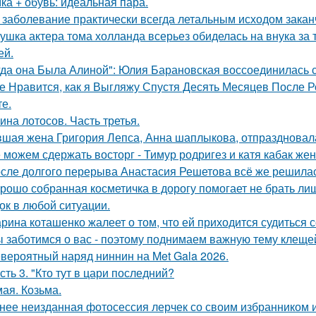
ка + обувь: идеальная пара.
 заболевание практически всегда летальным исходом закан
ушка актера тома холланда всерьез обиделась на внука за т
ей.
гда она Была Алиной": Юлия Барановская воссоединилась 
е Нравится, как я Выгляжу Спустя Десять Месяцев После Р
те.
ина лотосов. Часть третья.
шая жена Григория Лепса, Анна шаплыкова, отпраздновала
 можем сдержать восторг - Тимур родригез и катя кабак жен
сле долгого перерыва Анастасия Решетова всё же решилас
рошо собранная косметичка в дорогу помогает не брать лиш
ок в любой ситуации.
рина коташенко жалеет о том, что ей приходится судиться 
 заботимся о вас - поэтому поднимаем важную тему клеще
вероятный наряд ниннин на Met Gala 2026.
сть 3. "Кто тут в цари последний?
мая. Козьма.
нее неизданная фотосессия лерчек со своим избранником 