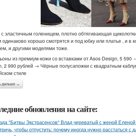
 с эластичным голенищем, плотно обтягивающая щиколотки 
и одинаково хорошо смотрятся и под юбку или платье , и в
ем, и другими моделями тоже.
ьоны из премиум-кожи со вставками от Asos Design, 5 590
n, 2 990 рублей → Чёрные полусапожки с квадратным каблук
йском стиле
ь дальше →
ледние обновления на сайте:
зда "Битвы Экстрасенсов" Влад череватый с женой Еленой 
тричь, чтобы отпустить: почему иногда нужно расстаться с д