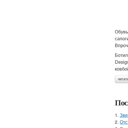
Обувь
сапог
Впроч
Ботил
Desig
ковбо
читат
Пос
1.
Зве
2.
Отс