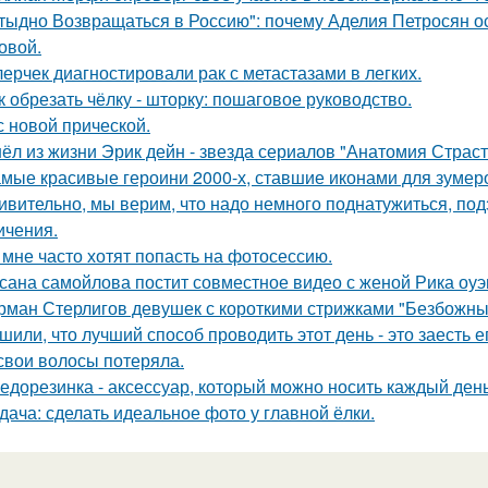
тыдно Возвращаться в Россию": почему Аделия Петросян ос
овой.
лерчек диагностировали рак с метастазами в легких.
к обрезать чёлку - шторку: пошаговое руководство.
с новой прической.
ёл из жизни Эрик дейн - звезда сериалов "Анатомия Страст
мые красивые героини 2000-х, ставшие иконами для зумер
ивительно, мы верим, что надо немного поднатужиться, под
ичения.
 мне часто хотят попасть на фотосессию.
сана самойлова постит совместное видео с женой Рика оуэ
рман Стерлигов девушек с короткими стрижками "Безбожн
шили, что лучший способ проводить этот день - это заесть е
свои волосы потеряла.
едорезинка - аксессуар, который можно носить каждый день
дача: сделать идеальное фото у главной ёлки.