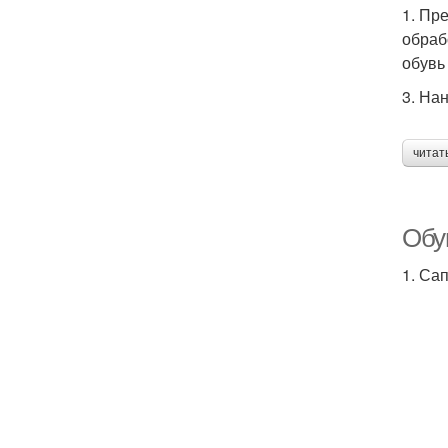
1. Пр
обраб
обувь
3. На
читат
Обу
1. Са