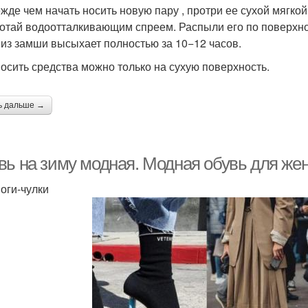
ежде чем начать носить новую пару , протри ее сухой мягкой
отай водоотталкивающим спреем. Распыли его по поверхност
 из замши высыхает полностью за 10−12 часов.
носить средства можно только на сухую поверхность.
ь дальше →
вь на зиму модная. Модная обувь для же
поги-чулки