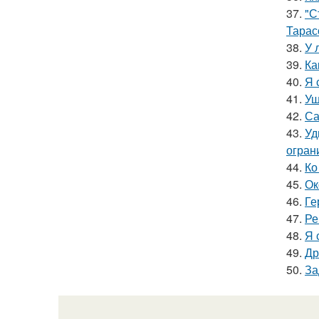
37.
"С
Тарас
38.
У 
39.
Ка
40.
Я 
41.
Уш
42.
Са
43.
Уд
огран
44.
Ко
45.
Ок
46.
Ге
47.
Ре
48.
Я 
49.
Др
50.
За