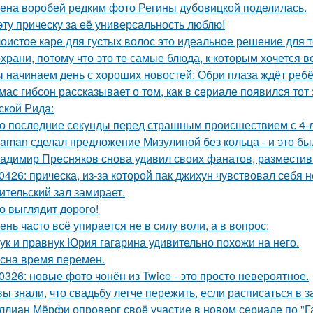
ена воробей редким фото Регины дубовицкой поделилась.
эту прическу за её универсальность люблю!
оистое каре для густых волос это идеальное решение для те
храни, потому что это те самые блюда, к которым хочется 
 начинаем день с хороших новостей: Обри плаза ждёт ребё
мас гибсон рассказывает о том, как в сериале появился тот
ской Рида:
о последние секунды перед страшным происшествием с 4-л
aman сделал предложение Мизулиной без кольца - и это бы
адимир Пресняков снова удивил своих фанатов, разместив
0426: прическа, из-за которой пак джихун чувствовал себя 
ительский зал замирает.
о выглядит дорого!
ень часто всё упирается не в силу воли, а в вопрос:
ук и правнук Юрия гагарина удивительно похожи на него.
сна время перемен.
0326: новые фото чонён из Twice - это просто невероятное.
вы знали, что свадьбу легче пережить, если расписаться в з
ллиан Мёрфи опроверг своё участие в новом сериале по "Г