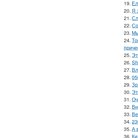
19.
Ел
20.
Я 
21.
Сл
22.
Со
23.
Мы
24.
То
приче
25.
Эт
26.
Sh
27.
Вл
28.
05
29.
Зр
30.
Эт
31.
Оч
32.
Вн
33.
Ве
34.
23
35.
А 
36.
Ки