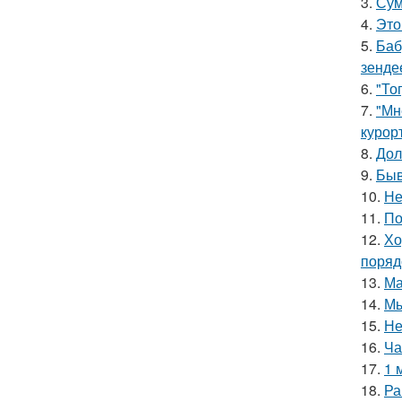
3.
Сум
4.
Это
5.
Баб
зенде
6.
"То
7.
"Мн
курор
8.
Дол
9.
Быв
10.
Не
11.
По
12.
Хо
поряд
13.
Ма
14.
Мы
15.
Не
16.
Ча
17.
1 
18.
Ра