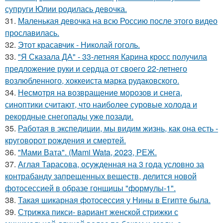
супруги Юлии родилась девочка.
31.
Маленькая девочка на всю Россию после этого видео
прославилась.
32.
Этот красавчик - Николай гоголь.
33.
"Я Сказала ДА" - 33-летняя Карина кросс получила
предложение руки и сердца от своего 22-летнего
возлюбленного, хоккеиста марка рудаковского.
34.
Несмотря на возвращение морозов и снега,
синоптики считают, что наиболее суровые холода и
рекордные снегопады уже позади.
35.
Работая в экспедиции, мы видим жизнь, как она есть -
круговорот рождения и смертей.
36.
"Мами Вата". (Mami Wata, 2023, РЕЖ.
37.
Аглая Тарасова, осужденная на 3 года условно за
контрабанду запрещенных веществ, делится новой
фотосессией в образе гонщицы "формулы-1".
38.
Такая шикарная фотосессия у Нины в Египте была.
39.
Стрижка пикси- вариант женской стрижки с