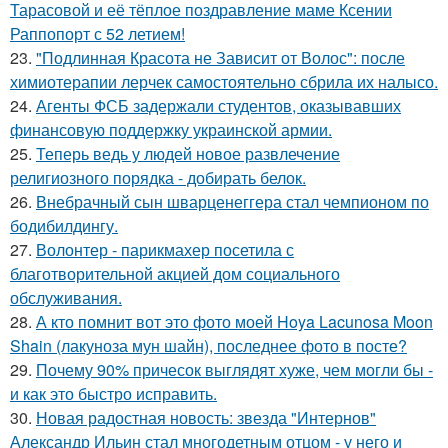
Тарасовой и её тёплое поздравление маме Ксении
Раппопорт с 52 летием!
23.
"Подлинная Красота не Зависит от Волос": после
химиотерапии лерчек самостоятельно сбрила их налысо.
24.
Агенты ФСБ задержали студентов, оказывавших
финансовую поддержку украинской армии.
25.
Теперь ведь у людей новое развлечение
религиозного порядка - добирать белок.
26.
Внебрачный сын шварценеггера стал чемпионом по
бодибилдингу.
27.
Волонтер - парикмахер посетила с
благотворительной акцией дом социального
обслуживания.
28.
А кто помнит вот это фото моей Hoya Lacunosa Moon
Shain (лакуноза мун шайн), последнее фото в посте?
29.
Почему 90% причесок выглядят хуже, чем могли бы -
и как это быстро исправить.
30.
Новая радостная новость: звезда "Интернов"
Александр Ильин стал многодетным отцом - у него и