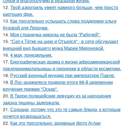
собой и благополучию в реальной жизни.
12.
Твой аэрогриль умеет намного больше, чем просто
картошку фри.
13.
Как трогательно услышать слова поддержки ольги
бузовой для Лерочки.
14.
Моя страничка никогда не была "Рабочей".
15.
"Сел к Тётке на шею и Отъелся" - в сети обсуждают
внешний вид бывшего мужа Марии Мироновой.
16.
4 мая, понедельник.
17.
Биографическая драма о жизни афроамериканской
предпринимательницы и пионерки в области косметики.
18.
Русский военный мундир при императоре Павле.
19.
В Лос-анджелесе подвели итоги 98-й церемонии
вручения премии "Оскар".
20.
В Твери полицейские девушку из-за нарушения
закона тишины задержали.
21.
Сохрани, потому что это те самые блюда, к которым
хочется возвращаться.
22.
Как это трогательно: архивные фото Аглаи