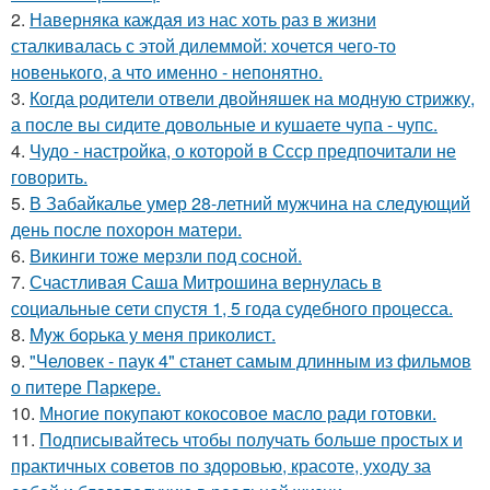
2.
Наверняка каждая из нас хоть раз в жизни
сталкивалась с этой дилеммой: хочется чего-то
новенького, а что именно - непонятно.
3.
Когда родители отвели двойняшек на модную стрижку,
а после вы сидите довольные и кушаете чупа - чупс.
4.
Чудо - настройка, о которой в Ссср предпочитали не
говорить.
5.
В Забайкалье умер 28-летний мужчина на следующий
день после похорон матери.
6.
Викинги тоже мерзли под сосной.
7.
Счастливая Саша Митрошина вернулась в
социальные сети спустя 1, 5 года судебного процесса.
8.
Myж бopька у мeня приколист.
9.
"Человек - паук 4" станет самым длинным из фильмов
о питере Паркере.
10.
Многие покупают кокосовое масло ради готовки.
11.
Подписывайтесь чтобы получать больше простых и
практичных советов по здоровью, красоте, уходу за