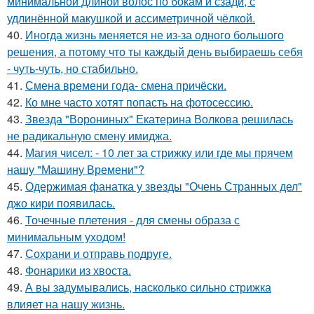
минимальной длиной волос по бокам и сзади, с
удлинённой макушкой и ассиметричной чёлкой.
40.
Иногда жизнь меняется не из-за одного большого
решения, а потому что ты каждый день выбираешь себя
- чуть-чуть, но стабильно.
41.
Смена времени года- смена причёски.
42.
Ко мне часто хотят попасть на фотосессию.
43.
Звезда "Ворониных" Екатерина Волкова решилась
не радикальную смену имиджа.
44.
Магия чисел: - 10 лет за стрижку или где мы прячем
нашу "Машину Времени"?
45.
Одержимая фанатка у звезды "Очень Странных дел"
джо кири появилась.
46.
Точечные плетения - для смены образа с
минимальным уходом!
47.
Сохрани и отправь подруге.
48.
Фонарики из хвоста.
49.
А вы задумывались, насколько сильно стрижка
влияет на нашу жизнь.