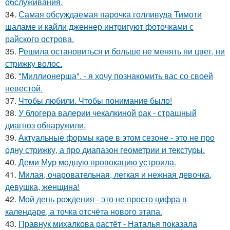
обслуживания.
34.
Самая обсуждаемая парочка голливуда Тимоти
шаламе и кайли дженнер интригуют фоточками с
райского острова.
35.
Решила остановиться и больше не менять ни цвет, ни
стрижку волос.
36.
"Миллионерша". - я хочу познакомить вас со своей
невестой.
37.
Чтобы любили. Чтобы понимание было!
38.
У блогера валерии чекалкиной рак - страшный
диагноз обнаружили.
39.
Актуальные формы каре в этом сезоне - это не про
одну стрижку, а про диапазон геометрии и текстуры.
40.
Деми Мур модную провокацию устроила.
41.
Милая, очаровательная, легкая и нежная девочка,
девушка, женщина!
42.
Мой день рождения - это не просто цифра в
календаре, а точка отсчёта нового этапа.
43.
Правнук михалкова растёт - Наталья показала