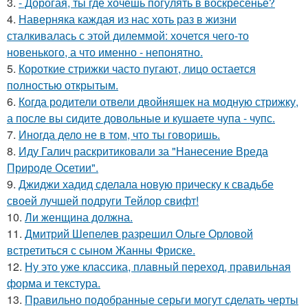
3.
- Дорогая, ты где хочешь погулять в воскресенье?
4.
Наверняка каждая из нас хоть раз в жизни
сталкивалась с этой дилеммой: хочется чего-то
новенького, а что именно - непонятно.
5.
Короткие стрижки часто пугают, лицо остается
полностью открытым.
6.
Когда родители отвели двойняшек на модную стрижку,
а после вы сидите довольные и кушаете чупа - чупс.
7.
Иногда дело не в том, что ты говоришь.
8.
Иду Галич раскритиковали за "Нанесение Вреда
Природе Осетии".
9.
Джиджи хадид сделала новую прическу к свадьбе
своей лучшей подруги Тейлор свифт!
10.
Ли женщина должна.
11.
Дмитрий Шепелев разрешил Ольге Орловой
встретиться с сыном Жанны Фриске.
12.
Ну это уже классика, плавный переход, правильная
форма и текстура.
13.
Правильно подобранные серьги могут сделать черты