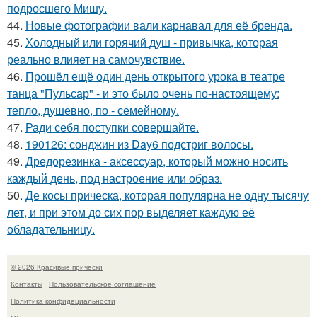
подросшего Мишу.
44.
Новые фотографии вали карнавал для её бренда.
45.
Холодный или горячий душ - привычка, которая
реально влияет на самочувствие.
46.
Прошёл ещё один день открытого урока в театре
танца "Пульсар" - и это было очень по-настоящему:
тепло, душевно, по - семейному.
47.
Ради себя поступки совершайте.
48.
190126: сонджин из Day6 подстриг волосы.
49.
Дредорезинка - аксессуар, который можно носить
каждый день, под настроение или образ.
50.
Де косы прическа, которая популярна не одну тысячу
лет, и при этом до сих пор выделяет каждую её
обладательницу.
© 2026 Красивые прически
Контакты
Пользовательское соглашение
Политика конфидециальности