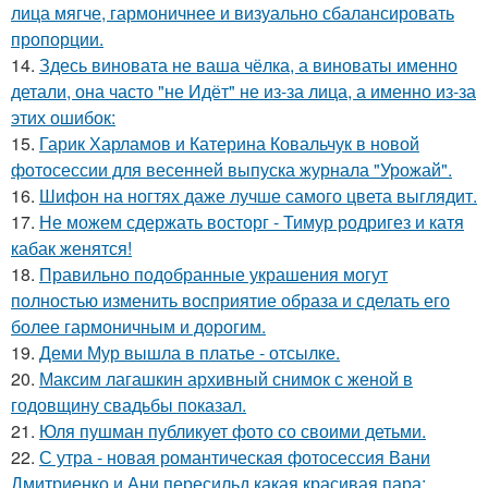
лица мягче, гармоничнее и визуально сбалансировать
пропорции.
14.
Здесь виновата не ваша чёлка, а виноваты именно
детали, она часто "не Идёт" не из-за лица, а именно из-за
этих ошибок:
15.
Гарик Харламов и Катерина Ковальчук в новой
фотосессии для весенней выпуска журнала "Урожай".
16.
Шифон на ногтях даже лучше самого цвета выглядит.
17.
Не можем сдержать восторг - Тимур родригез и катя
кабак женятся!
18.
Правильно подобранные украшения могут
полностью изменить восприятие образа и сделать его
более гармоничным и дорогим.
19.
Деми Мур вышла в платье - отсылке.
20.
Максим лагашкин архивный снимок с женой в
годовщину свадьбы показал.
21.
Юля пушман публикует фото со своими детьми.
22.
С утра - новая романтическая фотосессия Вани
Дмитриенко и Ани пересильд какая красивая пара: