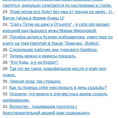
светятся, идеально сочетаются по настроению и стилю.
23.
Этим летом все будут без ума от тренда на челку - U -
Bangs (чёлка в форме буквы U!
24.
"Сел к Тётке на шею и Отъелся" - в сети обсуждают
внешний вид бывшего мужа Марии Мироновой.
25.
Погибла актриса Ксения добромилова, известная по
клипу на трек Hammali & Navai "Девочка - Война".
26.
Следующие рабочие дни турецкого барбера:
27.
Теперь можно и джинсы показать.
28.
"Кто Куды, а я на Курорт".
29.
Так что же такое гидрофильное масло и кому оно
нужно.
30.
Черная роза: так страшно.
31.
Как ты будешь себя чувствовать в день свадьбы?
32.
Осенило, что можно и для местных видов создать
изображение.
33.
Волонтер - парикмахер посетила с
благотворительной акцией дом социального