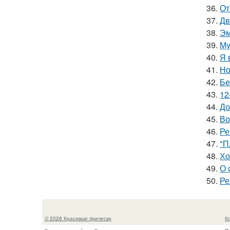
36.
От
37.
Дв
38.
Эм
39.
Мy
40.
Я 
41.
Но
42.
Бе
43.
12
44.
До
45.
Во
46.
Ре
47.
"П
48.
Хо
49.
О 
50.
Ре
© 2026 Красивые прически
К