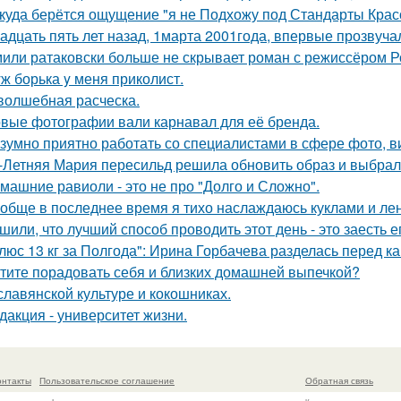
куда берётся ощущение "я не Подхожу под Стандарты Крас
адцать пять лет назад, 1марта 2001года, впервые прозвучал
или ратаковски больше не скрывает роман с режиссёром 
ж борька y меня приколист.
волшебная расческа.
вые фотографии вали карнавал для её бренда.
зумно приятно работать со специалистами в сфере фото, в
-Летняя Мария пересильд решила обновить образ и выбрала
машние равиоли - это не про "Долго и Сложно".
обще в последнее время я тихо наслаждаюсь куклами и леню
шили, что лучший способ проводить этот день - это заесть е
люс 13 кг за Полгода": Ирина Горбачева разделась перед ка
тите порадовать себя и близких домашней выпечкой?
славянской культуре и кокошниках.
дакция - университет жизни.
онтакты
Пользовательское соглашение
Обратная связь