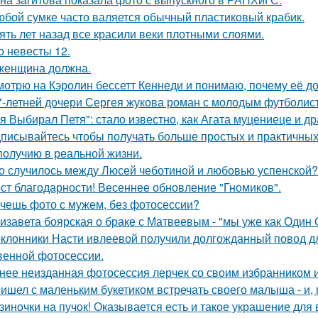
юбой сумке часто валяется обычный пластиковый крабик.
ять лет назад все красили веки плотными слоями.
о невесты 12.
женщина должна.
мотрю на Кэролин бессетт Кеннеди и понимаю, почему её до
7-летней дочери Сергея жукова роман с молодым футболис
я Выбирал Петя": стало известно, как Агата муцениеце и др
писывайтесь чтобы получать больше простых и практичных с
получию в реальной жизни.
о случилось между Люсей чеботиной и любовью успенской?
ст благодарности! Весеннее обновление "Гномиков".
чешь фото с мужем, без фотосессии?
изавета боярская о браке с Матвеевым - "мы уже как Один 
клонники Насти ивлеевой получили долгожданный повод дл
венной фотосессии.
нее неизданная фотосессия лерчек со своим избранником 
ишел с маленьким букетиком встречать своего малыша - и, п
зиночки на пучок! Оказывается есть и такое украшение для 