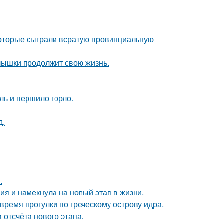
 которые сыграли всратую провинциальную
алышки продолжит свою жизнь.
ль и першило горло.
д.
.
ия и намекнула на новый этап в жизни.
время прогулки по греческому острову идра.
 отсчёта нового этапа.