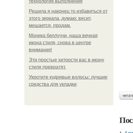
технология выполнения
Решила я наконец то избавиться от
этого зеркала, думаю: весит,
мешается, продам.
Моника беллуччи, наша вечная
икона стиля, снова в центре
внимания!
Эти простые хитрости вас в икону
стиля превратят.
Укротите кудрявые волосы: лучшие
средства для укладки
читат
Пос
1.
Али