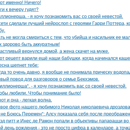
Вот именно! Ничего!
ги к вечеру гудят?
ллионерша. - я хочу познакомить вас со своей невестой.
сети сделали лучший нейрослоп с героями Гарри Поттера,
бу.
ть не могла смириться с тем, что убийца и насильник ее м
к здорово быть аккуратным!
астливый вернулся домой, а жена скачет на муже.
от рецепт варили ещё наши бабушки, когда начинался каше
есна шепнет тебе:
гда то очень давно, я вообще не понимала прическу водопа
вый повод для разговоров о семье Бекхэмов.
иллионерша". - я хочу познакомить вас со своей невестой.
обы любили. Чтобы понимание было!
вот и она - легкая волна.
вое фото нашего любимого Николая николаевича дроздова
 не Боюсь Перемен": Алсу показала себя после преображен
эд питт и Инес де Рамон попали в объективы папарацци во 
й день рождения - это не просто цифра в календаре, а точка