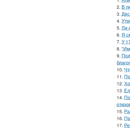
2.
В л
3.
Дес
4.
Утр
5.
Ли 
6.
Я с
7.
У 1
8.
"Им
9.
Под
благо
10.
Чт
11.
По
12.
Хо
13.
Ел
14.
По
откро
15.
Ра
16.
Пр
17.
Ре