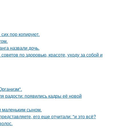
 сих пор копируют.
том.
анга назвали дочь.
оветов по здоровью, красоте, уходу за собой и
Организм".
я радости: появились кадры её новой
и маленьким сыном.
редставляете, его еще отчитали: "и это всё?
волос.