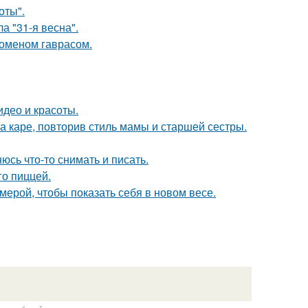
оты".
а "31-я весна".
Роменом гаврасом.
идео и красоты.
 каре, повторив стиль мамы и старшей сестры.
сь что-то снимать и писать.
го пиццей.
мерой, чтобы показать себя в новом весе.