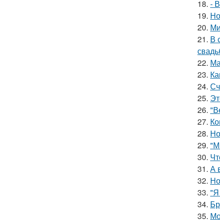
18.
- 
19.
Но
20.
Ми
21.
В 
свадь
22.
Ма
23.
Ка
24.
Сч
25.
Эт
26.
"В
27.
Ко
28.
Но
29.
"М
30.
Чт
31.
А 
32.
Но
33.
"Я
34.
Бр
35.
Мо